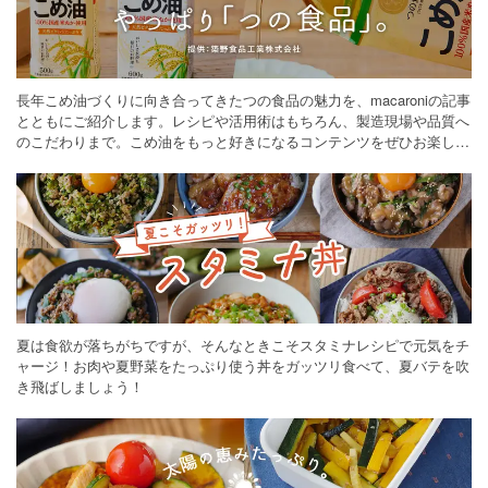
長年こめ油づくりに向き合ってきたつの食品の魅力を、macaroniの記事
とともにご紹介します。レシピや活用術はもちろん、製造現場や品質へ
のこだわりまで。こめ油をもっと好きになるコンテンツをぜひお楽しみ
ください。
夏は食欲が落ちがちですが、そんなときこそスタミナレシピで元気をチ
ャージ！お肉や夏野菜をたっぷり使う丼をガッツリ食べて、夏バテを吹
き飛ばしましょう！