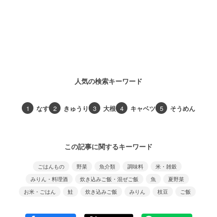
人気の検索キーワード
1
なす
2
きゅうり
3
大根
4
キャベツ
5
そうめん
この記事に関するキーワード
ごはんもの
野菜
魚介類
調味料
米・雑穀
みりん・料理酒
炊き込みご飯・混ぜご飯
魚
夏野菜
お米・ごはん
鮭
炊き込みご飯
みりん
枝豆
ご飯