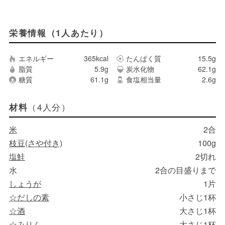
栄養情報（1人あたり）
エネルギー
365kcal
たんぱく質
15.5g
脂質
5.9g
炭水化物
62.1g
糖質
61.1g
食塩相当量
2.6g
（4人分）
材料
米
2合
枝豆(さや付き)
100g
塩鮭
2切れ
水
2合の目盛りまで
しょうが
1片
☆だしの素
小さじ1杯
☆酒
大さじ1杯
☆みりん
大さじ1杯