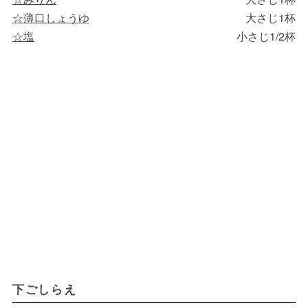
☆薄口しょうゆ
大さじ1杯
☆塩
小さじ1/2杯
下ごしらえ