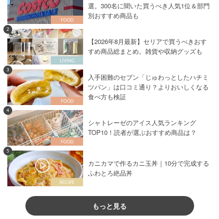
選。300名に聞いた買うべき人気1位＆部門
別おすすめ商品も
2
【2026年8月最新】セリアで買うべきおす
すめ商品総まとめ。雑貨や収納グッズも
3
入手困難のセブン「じゅわっとしたハチミ
ツパン」は口コミ通り？よりおいしくなる
食べ方も検証
4
シャトレーゼのアイス人気ランキング
TOP10！読者が選ぶおすすめ商品は？
5
カニカマで作るカニ玉丼｜10分で完成する
ふわとろ絶品丼
もっと見る