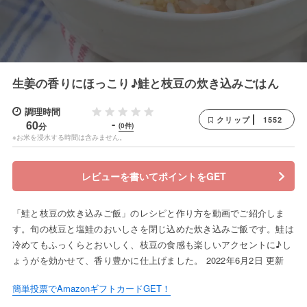
生姜の香りにほっこり♪鮭と枝豆の炊き込みごはん
調理時間
1552
クリップ
-
60
分
(0件)
※お米を浸水する時間は含みません。
レビューを書いてポイントをGET
「鮭と枝豆の炊き込みご飯」のレシピと作り方を動画でご紹介しま
す。旬の枝豆と塩鮭のおいしさを閉じ込めた炊き込みご飯です。鮭は
冷めてもふっくらとおいしく、枝豆の食感も楽しいアクセントに♪し
ょうがを効かせて、香り豊かに仕上げました。 2022年6月2日 更新
簡単投票でAmazonギフトカードGET！