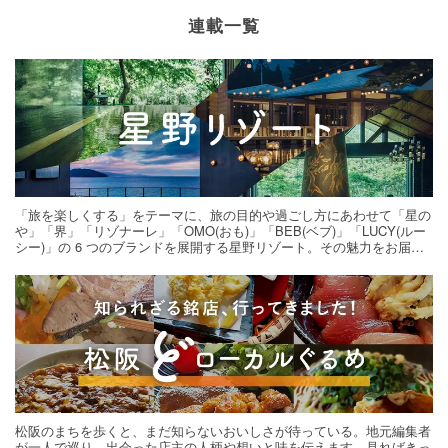
連載一覧
「旅を楽しくする」をテーマに、旅の目的や過ごし方にあわせて「星の
や」「界」「リゾナーレ」「OMO(おも)」「BEB(ベブ)」「LUCY(ルー
シー)」の 6 つのブランドを展開する星野リゾート。その魅力をお届け
する旅の連載。次の旅先探しのヒントにいかがですか？
松阪のまちを歩くと、まだ知らないおいしさが待っている。地元編集者
が一人で巡り、出会った店主の人柄や想いと味を伝えます。見ればきっ