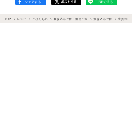
TOP
レシピ
ごはんもの
炊き込みご飯・混ぜご飯
炊き込みご飯
生姜の香