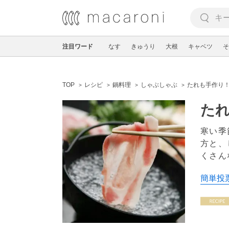
注目ワード
なす
きゅうり
大根
キャベツ
そ
TOP
レシピ
鍋料理
しゃぶしゃぶ
たれも手作り
た
寒い季
方と、
くさん
簡単投票