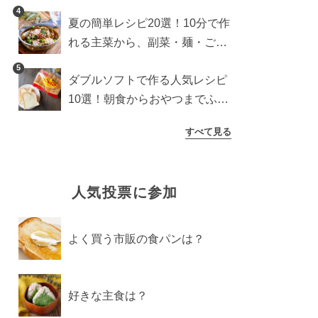
4
夏の簡単レシピ20選！10分で作
れる主菜から、副菜・麺・ごは
んまで一気に紹介
5
ダブルソフトで作る人気レシピ
10選！朝食からおやつまでふん
わり食パンを楽しむアレンジ
すべて見る
人気投票に参加
よく買う市販の食パンは？
好きな主食は？