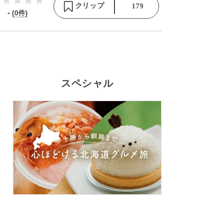
クリップ
179
-
(0件)
スペシャル