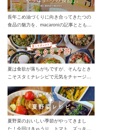
長年こめ油づくりに向き合ってきたつの
食品の魅力を、macaroniの記事とともに
ご紹介します。レシピや活用術はもちろ
ん、製造現場や品質へのこだわりまで。
こめ油をもっと好きになるコンテンツを
ぜひお楽しみください。
夏は食欲が落ちがちですが、そんなとき
こそスタミナレシピで元気をチャージ！
お肉や夏野菜をたっぷり使う丼をガッツ
リ食べて、夏バテを吹き飛ばしましょ
う！
夏野菜のおいしい季節がやってきまし
た！今回はきゅうり、トマト、ズッキー