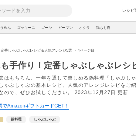
レシピ
うめん
ズッキーニ
ゴーヤ
ピーマン
オクラ
鶏もも肉
！定番しゃぶしゃぶレシピ＆人気アレンジ5選
4ページ目
れも手作り！定番しゃぶしゃぶレシ
節はもちろん、一年を通して楽しめる鍋料理「しゃぶし
しゃぶしゃぶの基本レシピ、人気のアレンジレシピをご
なので、ぜひお試しください。
2023年12月27日 更新
でAmazonギフトカードGET！
鍋料理
しゃぶしゃぶ