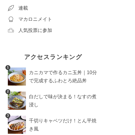
連載
マカロニメイト
人気投票に参加
アクセスランキング
1
カニカマで作るカニ玉丼｜10分
で完成するふわとろ絶品丼
2
白だしで味が決まる！なすの煮
浸し
3
千切りキャベツだけ！とん平焼
き風