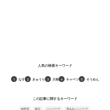
人気の検索キーワード
1
なす
2
きゅうり
3
大根
4
キャベツ
5
そうめん
この記事に関するキーワード
肉料理
献立
ハンバーグ
煮込みハンバーグ