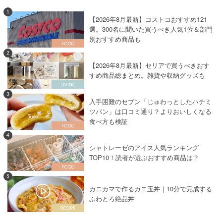
1
【2026年8月最新】コストコおすすめ121
選。300名に聞いた買うべき人気1位＆部門
別おすすめ商品も
2
【2026年8月最新】セリアで買うべきおす
すめ商品総まとめ。雑貨や収納グッズも
3
入手困難のセブン「じゅわっとしたハチミ
ツパン」は口コミ通り？よりおいしくなる
食べ方も検証
4
シャトレーゼのアイス人気ランキング
TOP10！読者が選ぶおすすめ商品は？
5
カニカマで作るカニ玉丼｜10分で完成する
ふわとろ絶品丼