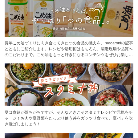
長年こめ油づくりに向き合ってきたつの食品の魅力を、macaroniの記事
とともにご紹介します。レシピや活用術はもちろん、製造現場や品質へ
のこだわりまで。こめ油をもっと好きになるコンテンツをぜひお楽しみ
ください。
夏は食欲が落ちがちですが、そんなときこそスタミナレシピで元気をチ
ャージ！お肉や夏野菜をたっぷり使う丼をガッツリ食べて、夏バテを吹
き飛ばしましょう！