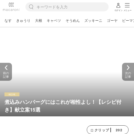
ログイン
メニュー
なす
きゅうり
大根
キャベツ
そうめん
ズッキーニ
ゴーヤ
ピーマ
前の
次の
記事
記事
煮込みハンバーグにはこれが相性よし！【レシピ付
き】献立案15選
202
クリップ