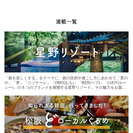
連載一覧
「旅を楽しくする」をテーマに、旅の目的や過ごし方にあわせて「星の
や」「界」「リゾナーレ」「OMO(おも)」「BEB(ベブ)」「LUCY(ルー
シー)」の 6 つのブランドを展開する星野リゾート。その魅力をお届け
する旅の連載。次の旅先探しのヒントにいかがですか？