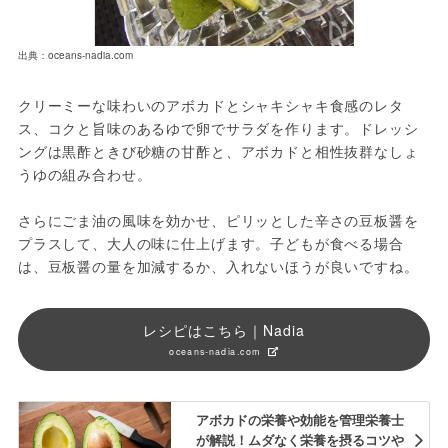
出典：oceans-nadia.com
クリーミーな味わいのアボカドとシャキシャキ食感のレタ
ス、コクと旨味のあるゆで卵でサラダを作ります。ドレッシ
ングは黒酢ときび砂糖の甘酢と、アボカドと相性抜群なしょ
うゆの組み合わせ。
さらにごま油の風味を効かせ、ピリッとした辛さの豆板醤を
プラスして、大人の味に仕上げます。子どもが食べる場合
は、豆板醤の量を加減するか、入れないほうが良いですね。
レシピはこちら｜Nadia
oceans-nadia.com
アボカドの栄養や効能を管理栄養士
が解説！ムダなく栄養を摂るコツや