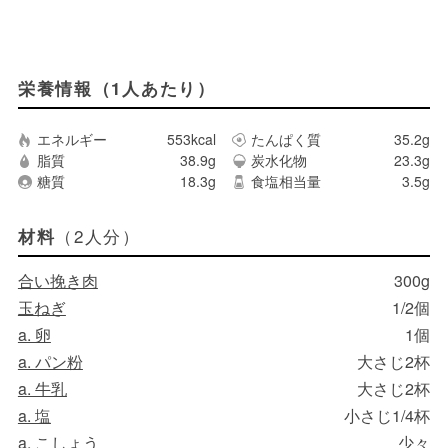
栄養情報（1人あたり）
エネルギー
553kcal
たんぱく質
35.2g
脂質
38.9g
炭水化物
23.3g
糖質
18.3g
食塩相当量
3.5g
（2人分）
材料
合い挽き肉
300g
玉ねぎ
1/2個
a. 卵
1個
a. パン粉
大さじ2杯
a. 牛乳
大さじ2杯
a. 塩
小さじ1/4杯
a. こしょう
少々