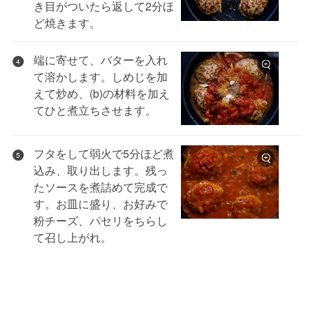
き目がついたら返して2分ほ
ど焼きます。
端に寄せて、バターを入れ
4
て溶かします。しめじを加
えて炒め、(b)の材料を加え
てひと煮立ちさせます。
フタをして弱火で5分ほど煮
5
込み、取り出します。残っ
たソースを煮詰めて完成で
す。お皿に盛り、お好みで
粉チーズ、パセリをちらし
て召し上がれ。