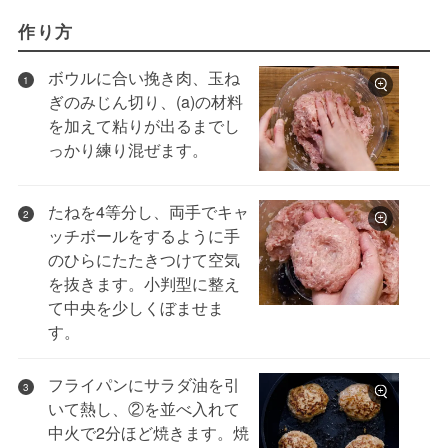
作り方
ボウルに合い挽き肉、玉ね
1
ぎのみじん切り、(a)の材料
を加えて粘りが出るまでし
っかり練り混ぜます。
たねを4等分し、両手でキャ
2
ッチボールをするように手
のひらにたたきつけて空気
を抜きます。小判型に整え
て中央を少しくぼませま
す。
フライパンにサラダ油を引
3
いて熱し、②を並べ入れて
中火で2分ほど焼きます。焼