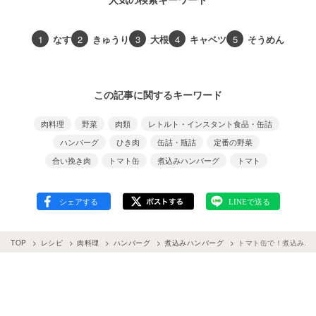
1
なす
2
きゅうり
3
大根
4
キャベツ
5
そうめん
この記事に関するキーワード
肉料理
野菜
肉類
レトルト・インスタント食品・缶詰
ハンバーグ
ひき肉
缶詰・瓶詰
定番の野菜
合い挽き肉
トマト缶
煮込みハンバーグ
トマト
TOP
レシピ
肉料理
ハンバーグ
煮込みハンバーグ
トマト缶で！煮込みハ