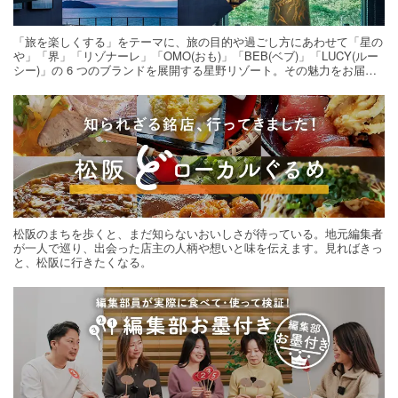
「旅を楽しくする」をテーマに、旅の目的や過ごし方にあわせて「星の
や」「界」「リゾナーレ」「OMO(おも)」「BEB(ベブ)」「LUCY(ルー
シー)」の 6 つのブランドを展開する星野リゾート。その魅力をお届け
する旅の連載。次の旅先探しのヒントにいかがですか？
松阪のまちを歩くと、まだ知らないおいしさが待っている。地元編集者
が一人で巡り、出会った店主の人柄や想いと味を伝えます。見ればきっ
と、松阪に行きたくなる。