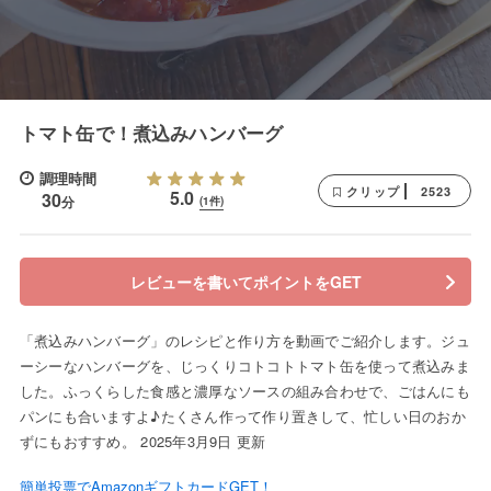
トマト缶で！煮込みハンバーグ
調理時間
2523
クリップ
5.0
30
分
(1件)
レビューを書いてポイントをGET
「煮込みハンバーグ」のレシピと作り方を動画でご紹介します。ジュ
ーシーなハンバーグを、じっくりコトコトトマト缶を使って煮込みま
した。ふっくらした食感と濃厚なソースの組み合わせで、ごはんにも
パンにも合いますよ♪たくさん作って作り置きして、忙しい日のおか
ずにもおすすめ。 2025年3月9日 更新
簡単投票でAmazonギフトカードGET！