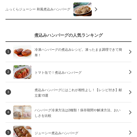
ふっくらジューシー 和風煮込みハンバーグ
煮込みハンバーグの人気ランキング
冷凍ハンバーグの煮込みレシピ。凍ったまま調理できて簡
1
単！
トマト缶で！煮込みハンバーグ
2
煮込みハンバーグにはこれが相性よし！【レシピ付き】献
3
立案15選
ハンバーグ冷凍方法は2種類！保存期間や解凍方法、おい
4
しさを比較
ジューシー煮込みハンバーグ
5