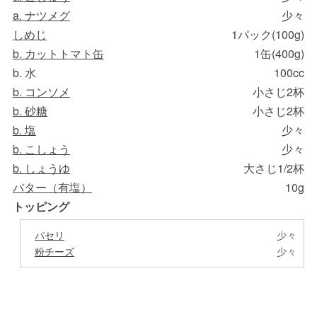
a. ナツメグ
少々
しめじ
1パック(100g)
b. カットトマト缶
1缶(400g)
b. 水
100cc
b. コンソメ
小さじ2杯
b. 砂糖
小さじ2杯
b. 塩
少々
b. こしょう
少々
b. しょうゆ
大さじ1/2杯
バター（有塩）
10g
トッピング
パセリ
少々
粉チーズ
少々