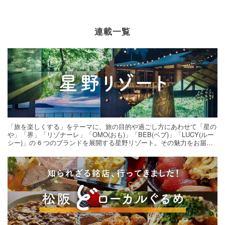
連載一覧
「旅を楽しくする」をテーマに、旅の目的や過ごし方にあわせて「星の
や」「界」「リゾナーレ」「OMO(おも)」「BEB(ベブ)」「LUCY(ルー
シー)」の 6 つのブランドを展開する星野リゾート。その魅力をお届け
する旅の連載。次の旅先探しのヒントにいかがですか？