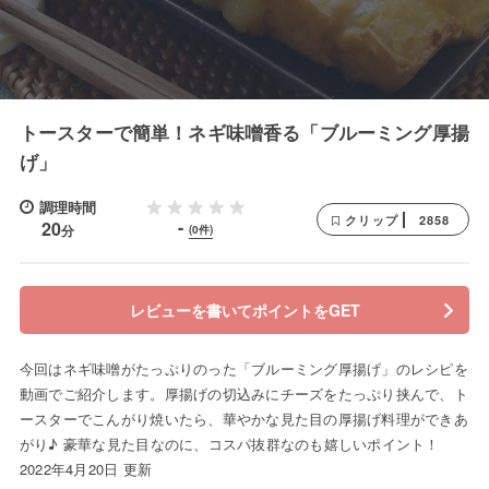
トースターで簡単！ネギ味噌香る「ブルーミング厚揚
げ」
調理時間
2858
クリップ
-
20
分
(0件)
レビューを書いてポイントをGET
今回はネギ味噌がたっぷりのった「ブルーミング厚揚げ」のレシピを
動画でご紹介します。厚揚げの切込みにチーズをたっぷり挟んで、ト
ースターでこんがり焼いたら、華やかな見た目の厚揚げ料理ができあ
がり♪ 豪華な見た目なのに、コスパ抜群なのも嬉しいポイント！
2022年4月20日 更新