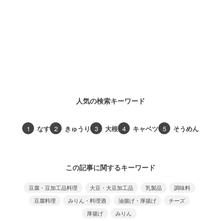
人気の検索キーワード
1
なす
2
きゅうり
3
大根
4
キャベツ
5
そうめん
この記事に関するキーワード
豆腐・豆加工品料理
大豆・大豆加工品
乳製品
調味料
豆腐料理
みりん・料理酒
油揚げ・厚揚げ
チーズ
厚揚げ
みりん