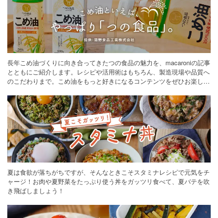
長年こめ油づくりに向き合ってきたつの食品の魅力を、macaroniの記事
とともにご紹介します。レシピや活用術はもちろん、製造現場や品質へ
のこだわりまで。こめ油をもっと好きになるコンテンツをぜひお楽しみ
ください。
夏は食欲が落ちがちですが、そんなときこそスタミナレシピで元気をチ
ャージ！お肉や夏野菜をたっぷり使う丼をガッツリ食べて、夏バテを吹
き飛ばしましょう！