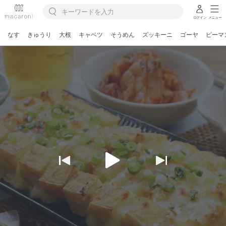
ログイン
メニュー
なす
きゅうり
大根
キャベツ
そうめん
ズッキーニ
ゴーヤ
ピーマ