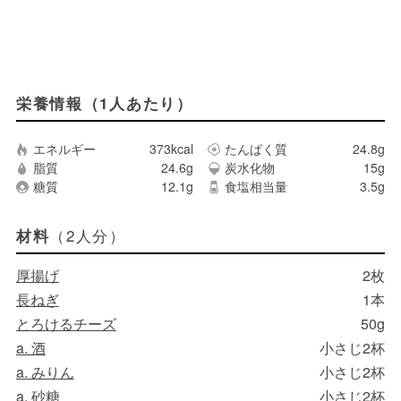
栄養情報（1人あたり）
エネルギー
373kcal
たんぱく質
24.8g
脂質
24.6g
炭水化物
15g
糖質
12.1g
食塩相当量
3.5g
（2人分）
材料
厚揚げ
2枚
長ねぎ
1本
とろけるチーズ
50g
a. 酒
小さじ2杯
a. みりん
小さじ2杯
a. 砂糖
小さじ2杯