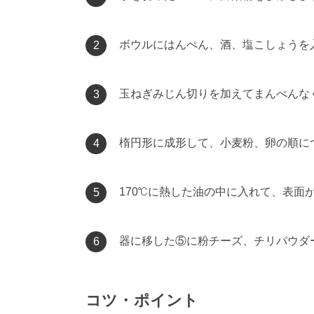
ボウルにはんぺん、酒、塩こしょうを
2
玉ねぎみじん切りを加えてまんべんな
3
楕円形に成形して、小麦粉、卵の順に
4
170℃に熱した油の中に入れて、表面
5
器に移した⑤に粉チーズ、チリパウダ
6
コツ・ポイント