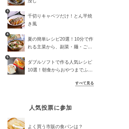
浸し
3
千切りキャベツだけ！とん平焼
き風
4
夏の簡単レシピ20選！10分で作
れる主菜から、副菜・麺・ごは
んまで一気に紹介
5
ダブルソフトで作る人気レシピ
10選！朝食からおやつまでふん
わり食パンを楽しむアレンジ
すべて見る
人気投票に参加
よく買う市販の食パンは？