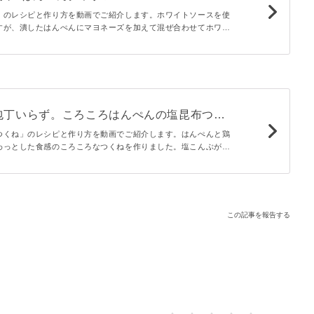
」のレシピと作り方を動画でご紹介します。ホワイトソースを使
すが、潰したはんぺんにマヨネーズを加えて混ぜ合わせてホワイ
ました。お手軽にできるのでおすすめですよ♪お好みの具材で作
。
包丁いらず。ころころはんぺんの塩昆布つく
つくね」のレシピと作り方を動画でご紹介します。はんぺんと鶏
わっとした食感のころころなつくねを作りました。塩こんぶが味
目に！包丁いらずで作れるのでとっても簡単にできますよ。お弁
ったりです♪
この記事を報告する