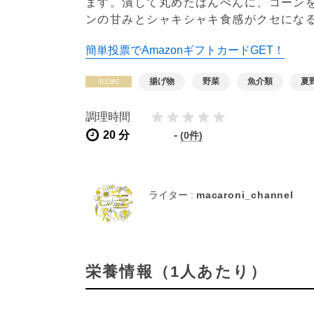
ます。潰して丸めたはんぺんに、コーン
ンの甘みとシャキシャキ食感がクセにな
簡単投票でAmazonギフトカードGET！
揚げ物
野菜
魚介類
夏
調理時間
20 分
-
(0件)
ライター :
macaroni_channel
栄養情報（1人あたり）