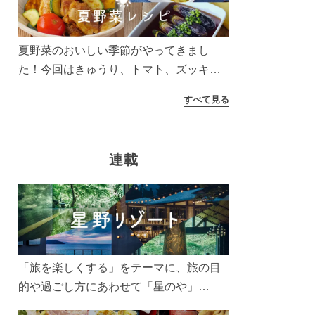
う！
夏野菜のおいしい季節がやってきまし
た！今回はきゅうり、トマト、ズッキー
ニなどを使ったレシピをご紹介します。
すべて見る
太陽の光をたっぷりあびた夏野菜は栄養
もたっぷり。美味しく食べてパワーチャ
ージしましょう♪
連載
「旅を楽しくする」をテーマに、旅の目
的や過ごし方にあわせて「星のや」
「界」「リゾナーレ」「OMO(おも)」「B