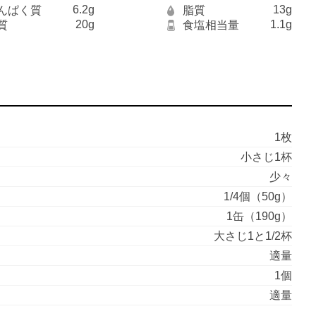
6.2g
13g
んぱく質
脂質
20g
1.1g
質
食塩相当量
1枚
小さじ1杯
少々
1/4個（50g）
1缶（190g）
大さじ1と1/2杯
適量
1個
適量