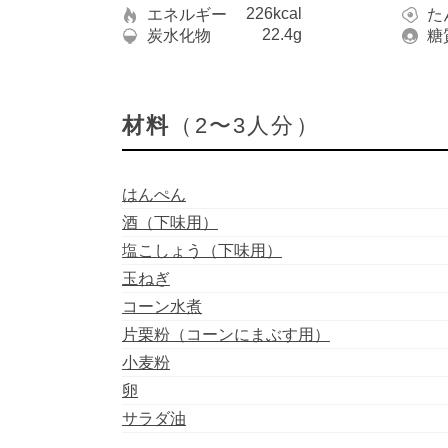
226kcal
エネルギー
た
22.4g
炭水化物
糖
材料
（2〜3人分）
はんぺん
酒（下味用）
塩こしょう（下味用）
玉ねぎ
コーン水煮
片栗粉（コーンにまぶす用）
小麦粉
卵
サラダ油