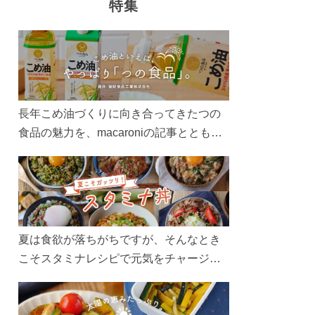
特集
長年こめ油づくりに向き合ってきたつの
食品の魅力を、macaroniの記事とともに
ご紹介します。レシピや活用術はもちろ
ん、製造現場や品質へのこだわりまで。
こめ油をもっと好きになるコンテンツを
ぜひお楽しみください。
夏は食欲が落ちがちですが、そんなとき
こそスタミナレシピで元気をチャージ！
お肉や夏野菜をたっぷり使う丼をガッツ
リ食べて、夏バテを吹き飛ばしましょ