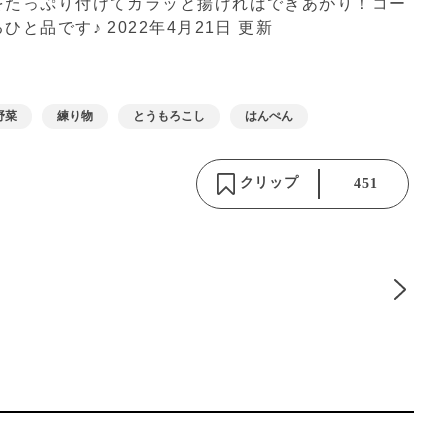
をたっぷり付けてカラッと揚げればできあがり！コー
るひと品です♪
2022年4月21日 更新
野菜
練り物
とうもろこし
はんぺん
クリップ
451