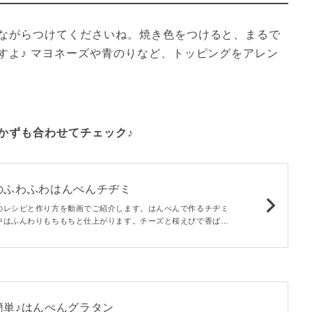
ながらつけてくださいね。焼き色をつけると、まるで
すよ♪ マヨネーズや青のりなど、トッピングをアレン
かずも合わせてチェック♪
のふわふわはんぺんチヂミ
のレシピと作り方を動画でご紹介します。はんぺんで作るチヂミ
中はふんわりもちもちと仕上がります。チーズと桜えびで香ばし
のでおつまみにもぴったりです！冷めても固くなりにくいのでお
すすめですよ。
簡単♪はんぺんグラタン