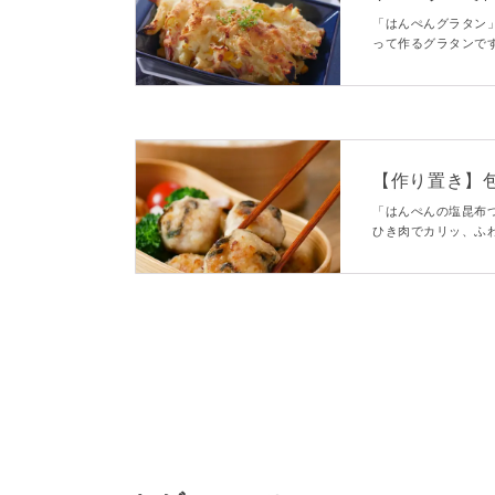
「はんぺんグラタン
って作るグラタンで
トソース代わりにし
ってみてくださいね
【作り置き】
ね
「はんぺんの塩昆布
ひき肉でカリッ、ふ
を引き立てるいい役
当の隙間埋めにもぴ