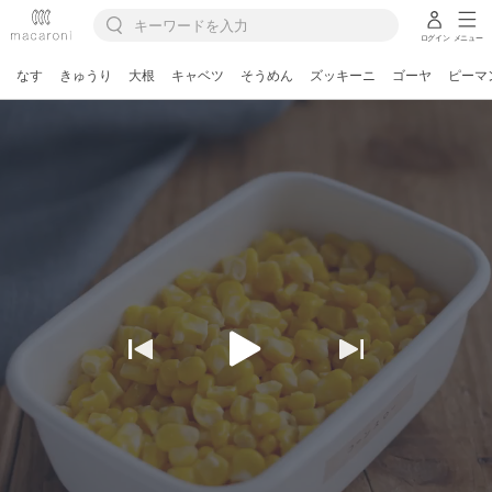
ログイン
メニュー
なす
きゅうり
大根
キャベツ
そうめん
ズッキーニ
ゴーヤ
ピーマ