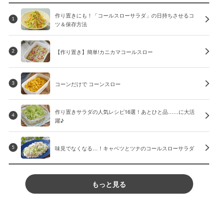
作り置きにも！「コールスローサラダ」の日持ちさせるコ
1
ツ＆保存方法
【作り置き】簡単!カニカマコールスロー
2
コーンだけで コーンスロー
3
作り置きサラダの人気レシピ16選！あとひと品……に大活
4
躍♪
味見でなくなる…！キャベツとツナのコールスローサラダ
5
もっと見る