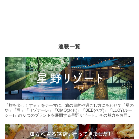
連載一覧
「旅を楽しくする」をテーマに、旅の目的や過ごし方にあわせて「星の
や」「界」「リゾナーレ」「OMO(おも)」「BEB(ベブ)」「LUCY(ルー
シー)」の 6 つのブランドを展開する星野リゾート。その魅力をお届け
する旅の連載。次の旅先探しのヒントにいかがですか？