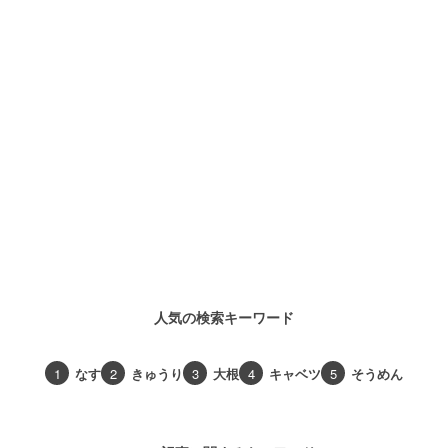
人気の検索キーワード
1
なす
2
きゅうり
3
大根
4
キャベツ
5
そうめん