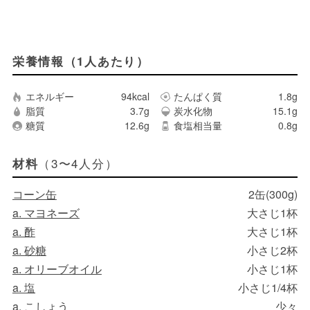
栄養情報（1人あたり）
エネルギー
94kcal
たんぱく質
1.8g
脂質
3.7g
炭水化物
15.1g
糖質
12.6g
食塩相当量
0.8g
（3〜4人分）
材料
コーン缶
2缶(300g)
a. マヨネーズ
大さじ1杯
a. 酢
大さじ1杯
a. 砂糖
小さじ2杯
a. オリーブオイル
小さじ1杯
a. 塩
小さじ1/4杯
a. こしょう
少々