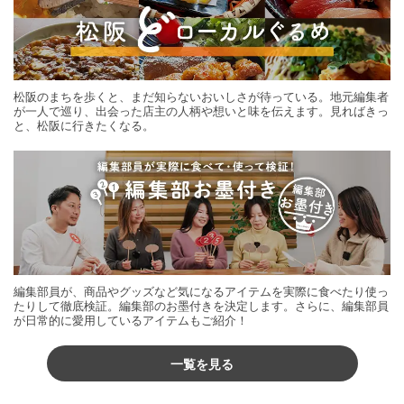
松阪のまちを歩くと、まだ知らないおいしさが待っている。地元編集者
が一人で巡り、出会った店主の人柄や想いと味を伝えます。見ればきっ
と、松阪に行きたくなる。
編集部員が、商品やグッズなど気になるアイテムを実際に食べたり使っ
たりして徹底検証。編集部のお墨付きを決定します。さらに、編集部員
が日常的に愛用しているアイテムもご紹介！
一覧を見る