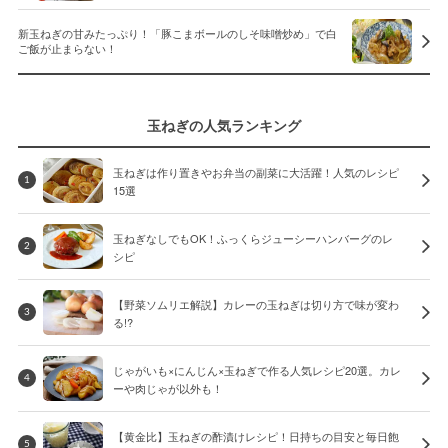
新玉ねぎの甘みたっぷり！「豚こまボールのしそ味噌炒め」で白
ご飯が止まらない！
玉ねぎの人気ランキング
玉ねぎは作り置きやお弁当の副菜に大活躍！人気のレシピ
1
15選
玉ねぎなしでもOK！ふっくらジューシーハンバーグのレ
2
シピ
【野菜ソムリエ解説】カレーの玉ねぎは切り方で味が変わ
3
る!?
じゃがいも×にんじん×玉ねぎで作る人気レシピ20選。カレ
4
ーや肉じゃが以外も！
【黄金比】玉ねぎの酢漬けレシピ！日持ちの目安と毎日飽
5