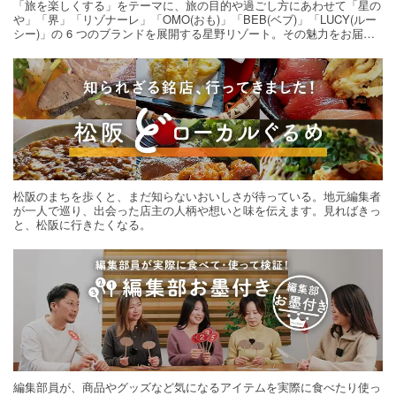
「旅を楽しくする」をテーマに、旅の目的や過ごし方にあわせて「星の
や」「界」「リゾナーレ」「OMO(おも)」「BEB(ベブ)」「LUCY(ルー
シー)」の 6 つのブランドを展開する星野リゾート。その魅力をお届け
する旅の連載。次の旅先探しのヒントにいかがですか？
松阪のまちを歩くと、まだ知らないおいしさが待っている。地元編集者
が一人で巡り、出会った店主の人柄や想いと味を伝えます。見ればきっ
と、松阪に行きたくなる。
編集部員が、商品やグッズなど気になるアイテムを実際に食べたり使っ