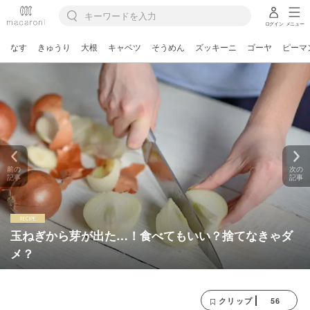
ログイン
メニュー
なす
きゅうり
大根
キャベツ
そうめん
ズッキーニ
ゴーヤ
ピーマ
前の
次の
記事
記事
玉ねぎから芽が出た…！食べてもいい？捨てなきゃダ
メ？
56
クリップ