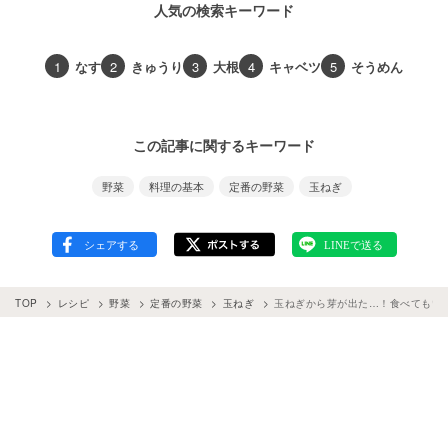
人気の検索キーワード
1
なす
2
きゅうり
3
大根
4
キャベツ
5
そうめん
この記事に関するキーワード
野菜
料理の基本
定番の野菜
玉ねぎ
TOP
レシピ
野菜
定番の野菜
玉ねぎ
玉ねぎから芽が出た…！食べてもい