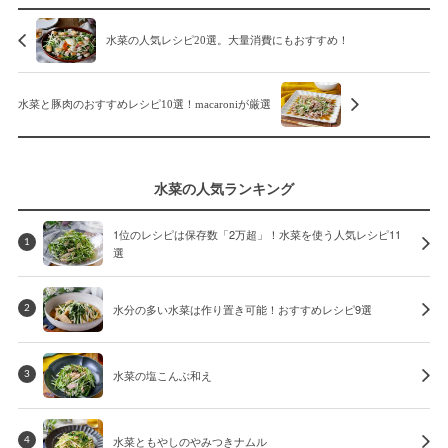
水菜の人気レシピ20選。大量消費にもおすすめ！
水菜と豚肉のおすすめレシピ10選！macaroniが厳選
水菜の人気ランキング
1位のレシピは保存数「2万超」！水菜を使う人気レシピ11
1
選
水分の多い水菜は作り置き可能！おすすめレシピ9選
2
水菜の塩こんぶ和え
3
水菜ともやしのやみつきナムル
4