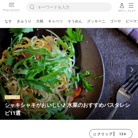
ログイン
メニュー
なす
きゅうり
大根
キャベツ
そうめん
ズッキーニ
ゴーヤ
ピーマ
前の
次の
記事
記事
シャキシャキがおいしい♪ 水菜のおすすめパスタレシ
ピ11選
124
クリップ