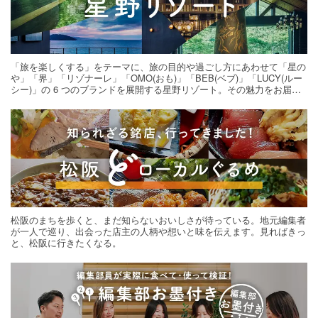
「旅を楽しくする」をテーマに、旅の目的や過ごし方にあわせて「星の
や」「界」「リゾナーレ」「OMO(おも)」「BEB(ベブ)」「LUCY(ルー
シー)」の 6 つのブランドを展開する星野リゾート。その魅力をお届け
する旅の連載。次の旅先探しのヒントにいかがですか？
松阪のまちを歩くと、まだ知らないおいしさが待っている。地元編集者
が一人で巡り、出会った店主の人柄や想いと味を伝えます。見ればきっ
と、松阪に行きたくなる。