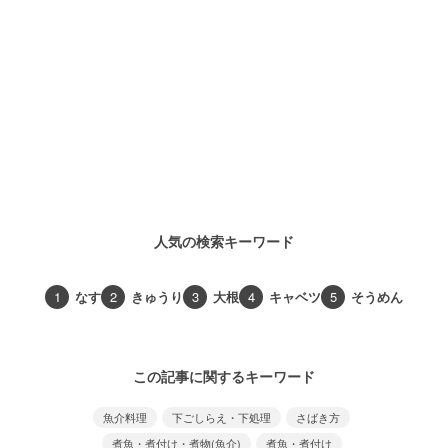
人気の検索キーワード
1
なす
2
きゅうり
3
大根
4
キャベツ
5
そうめん
この記事に関するキーワード
魚介料理
下ごしらえ・下処理
さばき方
煮魚・煮付け・煮物(魚介)
煮魚・煮付け