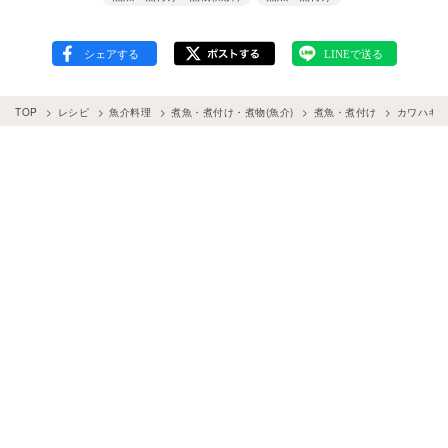
TOP
レシピ
魚介料理
煮魚・煮付け・煮物(魚介)
煮魚・煮付け
カワハギ