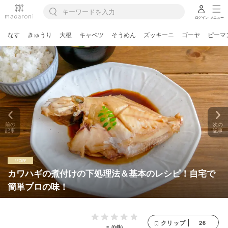
ログイン
メニュー
なす
きゅうり
大根
キャベツ
そうめん
ズッキーニ
ゴーヤ
ピーマ
前の
次の
記事
記事
カワハギの煮付けの下処理法＆基本のレシピ！自宅で
簡単プロの味！
26
クリップ
-
(0件)