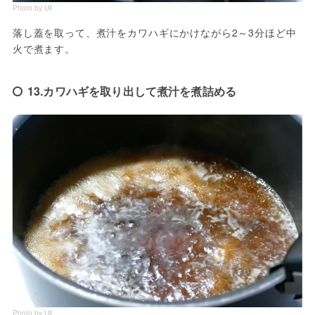
Photo by Uli
落し蓋を取って、煮汁をカワハギにかけながら2～3分ほど中
火で煮ます。
13.カワハギを取り出して煮汁を煮詰める
Photo by Uli