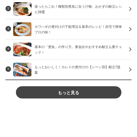
迷ったらこれ！種類別煮魚に合う汁物、おかずの献立レシ
2
ピ28選
カワハギの煮付けの下処理法＆基本のレシピ！自宅で簡単
3
プロの味！
基本の「煮魚」の作り方。黄金比やおすすめ献立も要チェ
4
ック！
もっとおいしく！カレイの煮付けの【シーン別】献立7提
5
案
もっと見る