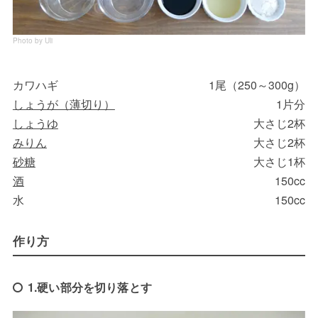
Photo by Uli
カワハギ
1尾（250～300g）
しょうが（薄切り）
1片分
しょうゆ
大さじ2杯
みりん
大さじ2杯
砂糖
大さじ1杯
酒
150cc
水
150cc
作り方
1.硬い部分を切り落とす