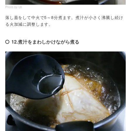
Photo by Uli
落し蓋をして中火で5～8分煮ます。煮汁が小さく沸騰し続け
る火加減に調整します。
12.煮汁をまわしかけながら煮る