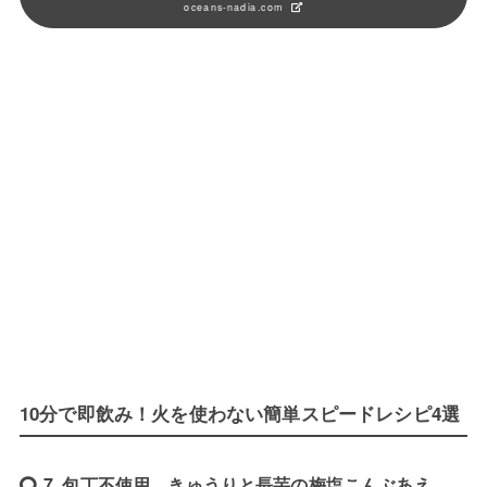
oceans-nadia.com
10分で即飲み！火を使わない簡単スピードレシピ4選
7. 包丁不使用。きゅうりと長芋の梅塩こんぶあえ