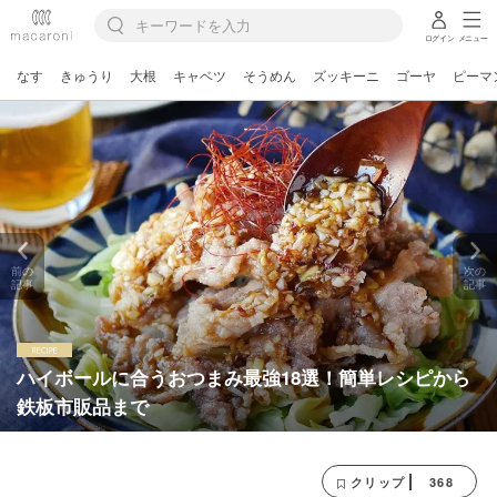
ログイン
メニュー
なす
きゅうり
大根
キャベツ
そうめん
ズッキーニ
ゴーヤ
ピーマ
前の
次の
記事
記事
ハイボールに合うおつまみ最強18選！簡単レシピから
鉄板市販品まで
368
クリップ