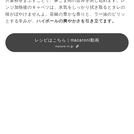
片栗粉をまぶすことで、豚こま肉の旨みを閉じ込めます。レ
ンジ加熱後のキャベツは、水気をしっかり拭き取るとタレの
味がぼやけませんよ。花椒の豊かな香りと、ラー油のピリッ
とする辛みが、
ハイボールの爽やかさを引き立てます。
レシピはこちら｜macaroni動画
macaro-ni.jp