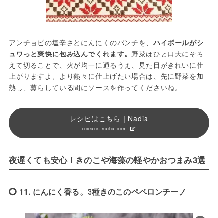
アンチョビの塩辛さとにんにくのパンチを、
ハイボールがシ
ュワっと爽快に包み込んでくれます。
野菜はひと口大にそろ
えて切ることで、火が均一に通るうえ、見た目がきれいに仕
上がりますよ。より熱々に仕上げたい場合は、先に野菜を加
熱し、蒸らしている間にソースを作ってくださいね。
レシピはこちら｜Nadia
oceans-nadia.com
夜遅くても安心！きのこや海藻の軽やかおつまみ3選
11. にんにく香る。3種きのこのペペロンチーノ