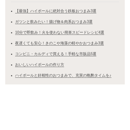
【最強】ハイボールに絶対合う鉄板おつまみ3選
ガツンと飲みたい！揚げ物＆肉系おつまみ3選
10分で即飲み！火を使わない簡単スピードレシピ4選
夜遅くても安心！きのこや海藻の軽やかおつまみ3選
コンビニ・カルディで買える！手軽な市販品5選
おいしいハイボールの作り方
ハイボールと好相性のおつまみで、充実の晩酌タイムを♪