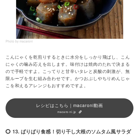
Photo by macaroni
こんにゃくを乾煎りするときに水分をしっかり飛ばし、こん
にゃくの噛み応えを出します。味付けは焼肉のたれで決まる
ので手軽ですよ。こってりと甘辛いタレと炭酸の刺激が、無
限ループを生む組み合わせです。かつおぶしやちりめんじゃ
こを和えるアレンジもおすすめですよ。
レシピはこちら｜macaroni動画
macaro-ni.jp
13. ぱりぱり食感！切り干し大根のソムタム風サラダ