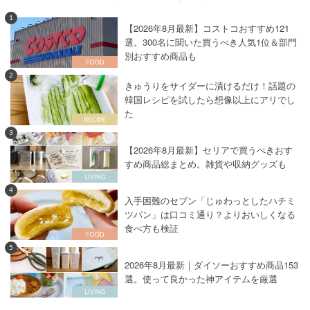
1
【2026年8月最新】コストコおすすめ121
選。300名に聞いた買うべき人気1位＆部門
別おすすめ商品も
2
きゅうりをサイダーに漬けるだけ！話題の
韓国レシピを試したら想像以上にアリでし
た
3
【2026年8月最新】セリアで買うべきおす
すめ商品総まとめ。雑貨や収納グッズも
4
入手困難のセブン「じゅわっとしたハチミ
ツパン」は口コミ通り？よりおいしくなる
食べ方も検証
5
2026年8月最新｜ダイソーおすすめ商品153
選。使って良かった神アイテムを厳選