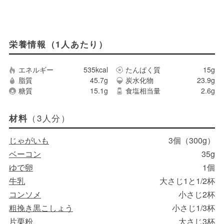
栄養情報（1人あたり）
エネルギー
535kcal
たんぱく質
15g
脂質
45.7g
炭水化物
23.9g
糖質
15.1g
食塩相当量
2.6g
（3人分）
材料
じゃがいも
3個（300g）
ベーコン
35g
ゆで卵
1個
牛乳
大さじ1と1/2杯
コンソメ
小さじ2杯
粗挽き黒こしょう
小さじ1/3杯
片栗粉
大さじ3杯