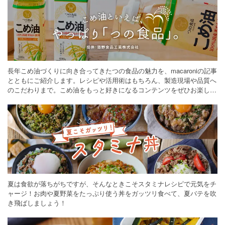
長年こめ油づくりに向き合ってきたつの食品の魅力を、macaroniの記事
とともにご紹介します。レシピや活用術はもちろん、製造現場や品質へ
のこだわりまで。こめ油をもっと好きになるコンテンツをぜひお楽しみ
ください。
夏は食欲が落ちがちですが、そんなときこそスタミナレシピで元気をチ
ャージ！お肉や夏野菜をたっぷり使う丼をガッツリ食べて、夏バテを吹
き飛ばしましょう！