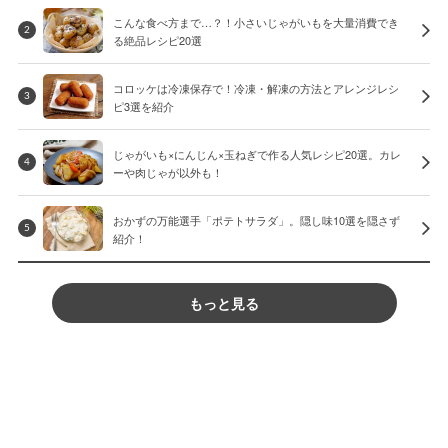
こんな食べ方まで…？！小さいじゃがいもを大量消費でき
2
る絶品レシピ20選
コロッケは冷凍保存で！冷凍・解凍の方法とアレンジレシ
3
ピ3選を紹介
じゃがいも×にんじん×玉ねぎで作る人気レシピ20選。カレ
4
ーや肉じゃが以外も！
おかずの万能選手「ポテトサラダ」。隠し味10選を隠さず
5
紹介！
もっと見る