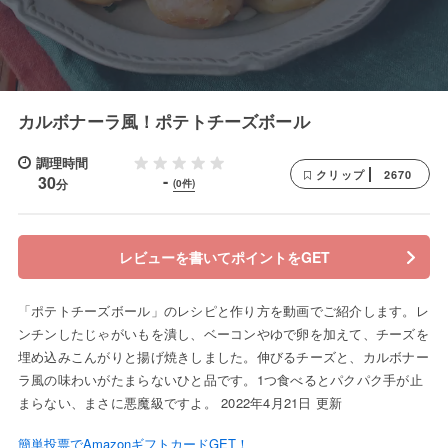
カルボナーラ風！ポテトチーズボール
調理時間
2670
クリップ
-
30
分
(0件)
レビューを書いてポイントをGET
「ポテトチーズボール」のレシピと作り方を動画でご紹介します。レ
ンチンしたじゃがいもを潰し、ベーコンやゆで卵を加えて、チーズを
埋め込みこんがりと揚げ焼きしました。伸びるチーズと、カルボナー
ラ風の味わいがたまらないひと品です。1つ食べるとパクパク手が止
まらない、まさに悪魔級ですよ。 2022年4月21日 更新
簡単投票でAmazonギフトカードGET！