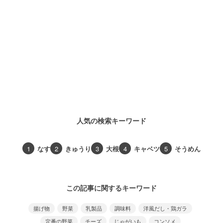
人気の検索キーワード
1
なす
2
きゅうり
3
大根
4
キャベツ
5
そうめん
この記事に関するキーワード
揚げ物
野菜
乳製品
調味料
洋風だし・鶏ガラ
定番の野菜
チーズ
じゃがいも
コンソメ