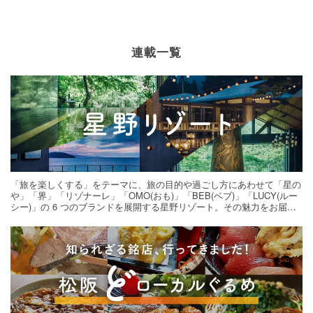
連載一覧
「旅を楽しくする」をテーマに、旅の目的や過ごし方にあわせて「星の
や」「界」「リゾナーレ」「OMO(おも)」「BEB(ベブ)」「LUCY(ルー
シー)」の 6 つのブランドを展開する星野リゾート。その魅力をお届け
する旅の連載。次の旅先探しのヒントにいかがですか？