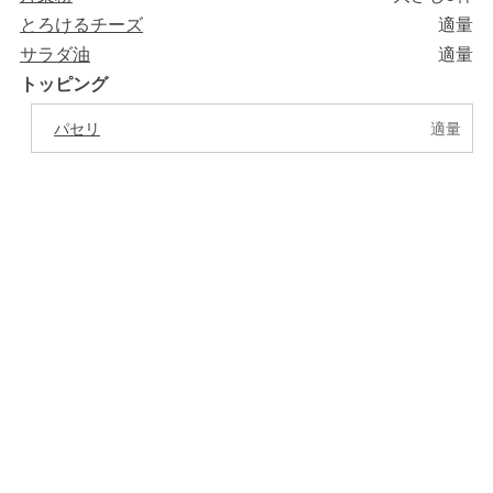
とろけるチーズ
適量
サラダ油
適量
トッピング
パセリ
適量