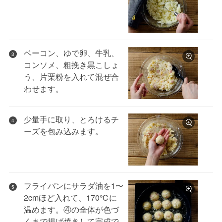
ベーコン、ゆで卵、牛乳、
3
コンソメ、粗挽き黒こしょ
う、片栗粉を入れて混ぜ合
わせます。
少量手に取り、とろけるチ
4
ーズを包み込みます。
フライパンにサラダ油を1〜
5
2cmほど入れて、170℃に
温めます。④の全体が色づ
くまで揚げ焼きして完成で