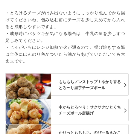
・とろけるチーズがはみ出ないようにしっかり包んでから揚
げてくださいね。包み込む前にチーズを少し丸めてから入れ
ると成形しやすいですよ。
・成形時にパサツキが気になる場合は、牛乳の量を少しずつ
足しみてください。
・じゃがいもはレンジ加熱で火が通るので、揚げ焼きする際
は全体にほんのり色がついたら油からあげていただいても大
丈夫です。
もちもちノンストップ！ゆかり香る
とろ〜り里芋チーズボール
中からとろ〜り！サクサクひとくち
チーズボール唐揚げ
かりっともちもち。のび～るきなこ