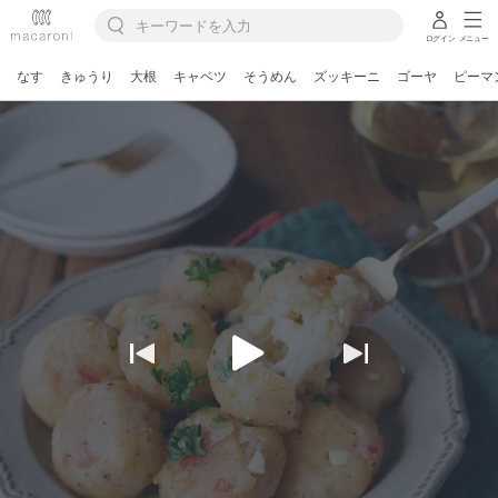
ログイン
メニュー
なす
きゅうり
大根
キャベツ
そうめん
ズッキーニ
ゴーヤ
ピーマ