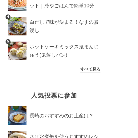
ット｜冷やごはんで簡単10分
4
白だしで味が決まる！なすの煮
浸し
5
ホットケーキミックス鬼まんじ
ゅう(鬼蒸しパン)
すべて見る
人気投票に参加
長崎のおすすめのお土産は？
さば水煮缶を使うおすすめレシ