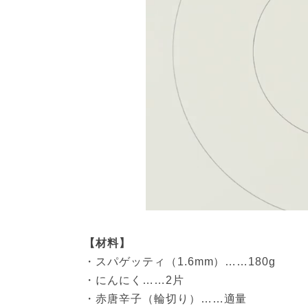
【材料】
・スパゲッティ（1.6mm）……180g
・にんにく……2片
・赤唐辛子（輪切り）……適量