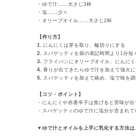
・ゆで汁……大さじ3杯
・塩……少々
・オリーブオイル……大さじ2杯
【作り方】
1.
 にんにくは芽を取り、輪切りにする
2.
 スパゲッティを袋の表記時間より1分短
3.
 フライパンにオリーブオイル、にんに
4.
 香りが出てきたらゆで汁を加えて強火
5.
 スパゲッティを加えて絡め、塩で味を
【コツ・ポイント】
・にんにくや赤唐辛子は焦げると苦味が出
・スパゲッティのゆで汁に塩分が含まれて
▼ゆで汁とオイルを上手に乳化する方法は