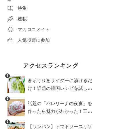
特集
連載
マカロニメイト
人気投票に参加
アクセスランキング
1
きゅうりをサイダーに漬けるだ
け！話題の韓国レシピを試した
ら想像以上にアリでした
2
話題の「バレリーナの夜食」を
作ったら魅力がわかった！工程
10分の作り方
3
【ワンパン】トマトソースリゾ