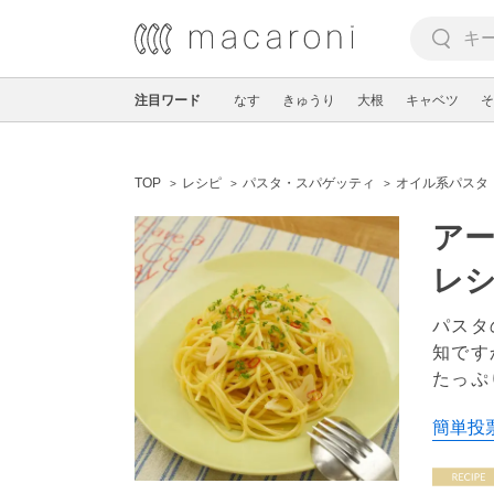
注目ワード
なす
きゅうり
大根
キャベツ
そ
TOP
レシピ
パスタ・スパゲッティ
オイル系パスタ
ア
レ
パスタ
知です
たっぷ
簡単投票