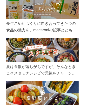
長年こめ油づくりに向き合ってきたつの
食品の魅力を、macaroniの記事とともに
ご紹介します。レシピや活用術はもちろ
ん、製造現場や品質へのこだわりまで。
こめ油をもっと好きになるコンテンツを
ぜひお楽しみください。
夏は食欲が落ちがちですが、そんなとき
こそスタミナレシピで元気をチャージ！
お肉や夏野菜をたっぷり使う丼をガッツ
リ食べて、夏バテを吹き飛ばしましょ
う！