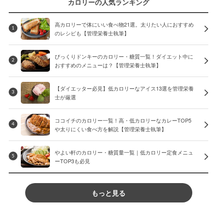
カロリーの人気ランキング
高カロリーで体にいい食べ物21選。太りたい人におすすめ
1
のレシピも【管理栄養士執筆】
びっくりドンキーのカロリー・糖質一覧！ダイエット中に
2
おすすめのメニューは？【管理栄養士執筆】
【ダイエッター必見】低カロリーなアイス13選を管理栄養
3
士が厳選
ココイチのカロリー一覧！高・低カロリーなカレーTOP5
4
や太りにくい食べ方を解説【管理栄養士執筆】
やよい軒のカロリー・糖質量一覧｜低カロリー定食メニュ
5
ーTOP3も必見
もっと見る