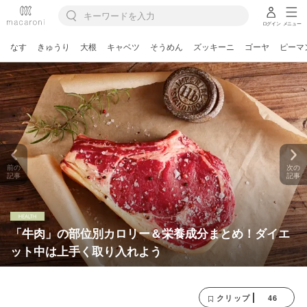
ログイン
メニュー
なす
きゅうり
大根
キャベツ
そうめん
ズッキーニ
ゴーヤ
ピーマ
前の
次の
記事
記事
「牛肉」の部位別カロリー＆栄養成分まとめ！ダイエ
ット中は上手く取り入れよう
46
クリップ