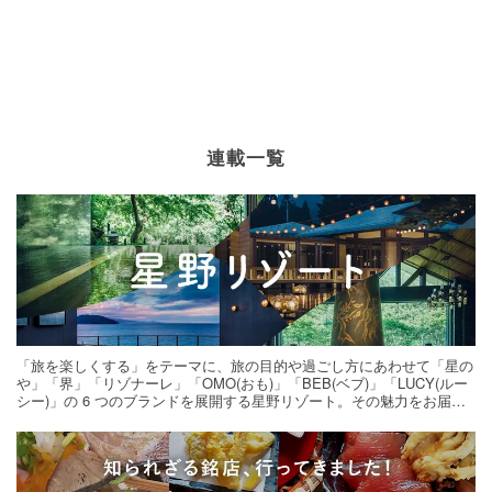
連載一覧
「旅を楽しくする」をテーマに、旅の目的や過ごし方にあわせて「星の
や」「界」「リゾナーレ」「OMO(おも)」「BEB(ベブ)」「LUCY(ルー
シー)」の 6 つのブランドを展開する星野リゾート。その魅力をお届け
する旅の連載。次の旅先探しのヒントにいかがですか？