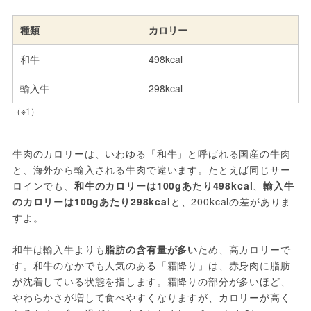
種類
カロリー
和牛
498kcal
輸入牛
298kcal
（※1）
牛肉のカロリーは、いわゆる「和牛」と呼ばれる国産の牛肉
と、海外から輸入される牛肉で違います。たとえば同じサー
ロインでも、
和牛のカロリーは100gあたり498kcal
、
輸入牛
のカロリーは100gあたり298kcal
と、200kcalの差がありま
すよ。
和牛は輸入牛よりも
脂肪の含有量が多い
ため、高カロリーで
す。和牛のなかでも人気のある「霜降り」は、赤身肉に脂肪
が沈着している状態を指します。霜降りの部分が多いほど、
やわらかさが増して食べやすくなりますが、カロリーが高く