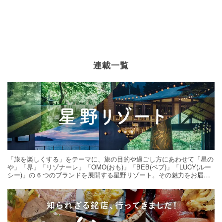
連載一覧
「旅を楽しくする」をテーマに、旅の目的や過ごし方にあわせて「星の
や」「界」「リゾナーレ」「OMO(おも)」「BEB(ベブ)」「LUCY(ルー
シー)」の 6 つのブランドを展開する星野リゾート。その魅力をお届け
する旅の連載。次の旅先探しのヒントにいかがですか？