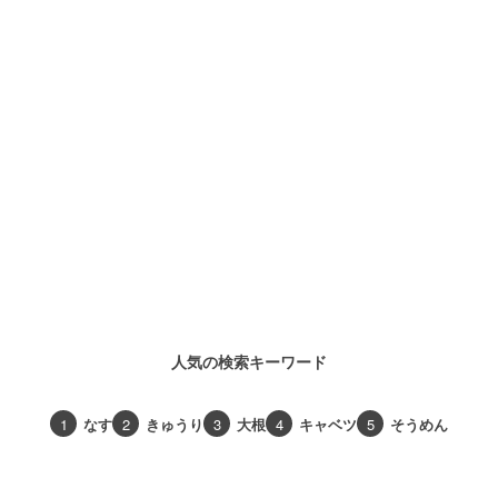
人気の検索キーワード
1
なす
2
きゅうり
3
大根
4
キャベツ
5
そうめん