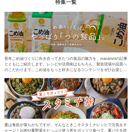
特集一覧
長年こめ油づくりに向き合ってきたつの食品の魅力を、macaroniの記事
とともにご紹介します。レシピや活用術はもちろん、製造現場や品質へ
のこだわりまで。こめ油をもっと好きになるコンテンツをぜひお楽しみ
ください。
夏は食欲が落ちがちですが、そんなときこそスタミナレシピで元気をチ
ャージ！お肉や夏野菜をたっぷり使う丼をガッツリ食べて、夏バテを吹