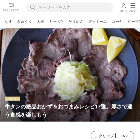
ログイン
メニュー
なす
きゅうり
大根
キャベツ
そうめん
ズッキーニ
ゴーヤ
ピーマ
牛タンの絶品おかず＆おつまみレシピ17選。厚さで違
う食感を楽しもう
159
クリップ