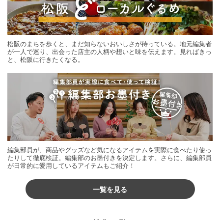
松阪のまちを歩くと、まだ知らないおいしさが待っている。地元編集者
が一人で巡り、出会った店主の人柄や想いと味を伝えます。見ればきっ
と、松阪に行きたくなる。
編集部員が、商品やグッズなど気になるアイテムを実際に食べたり使っ
たりして徹底検証。編集部のお墨付きを決定します。さらに、編集部員
が日常的に愛用しているアイテムもご紹介！
一覧を見る