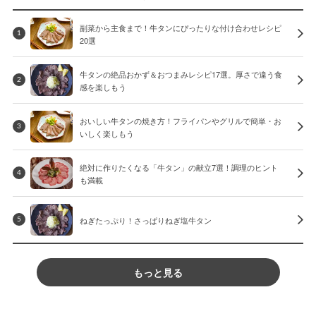
副菜から主食まで！牛タンにぴったりな付け合わせレシピ
1
20選
牛タンの絶品おかず＆おつまみレシピ17選。厚さで違う食
2
感を楽しもう
おいしい牛タンの焼き方！フライパンやグリルで簡単・お
3
いしく楽しもう
絶対に作りたくなる「牛タン」の献立7選！調理のヒント
4
も満載
ねぎたっぷり！さっぱりねぎ塩牛タン
5
もっと見る