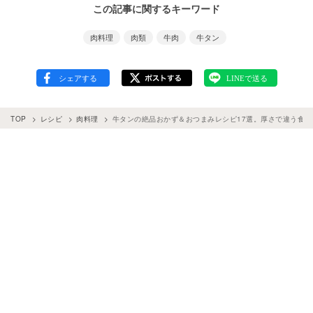
この記事に関するキーワード
肉料理
肉類
牛肉
牛タン
TOP
レシピ
肉料理
牛タンの絶品おかず＆おつまみレシピ17選。厚さで違う食感