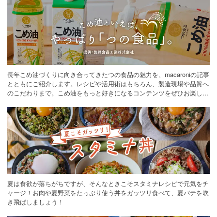
長年こめ油づくりに向き合ってきたつの食品の魅力を、macaroniの記事
とともにご紹介します。レシピや活用術はもちろん、製造現場や品質へ
のこだわりまで。こめ油をもっと好きになるコンテンツをぜひお楽しみ
ください。
夏は食欲が落ちがちですが、そんなときこそスタミナレシピで元気をチ
ャージ！お肉や夏野菜をたっぷり使う丼をガッツリ食べて、夏バテを吹
き飛ばしましょう！