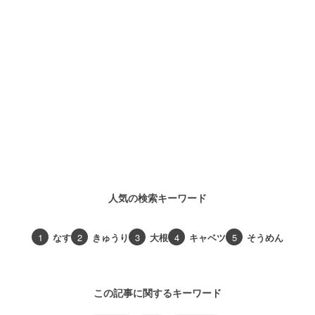
人気の検索キーワード
1
なす
2
きゅうり
3
大根
4
キャベツ
5
そうめん
この記事に関するキーワード