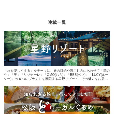
連載一覧
「旅を楽しくする」をテーマに、旅の目的や過ごし方にあわせて「星の
や」「界」「リゾナーレ」「OMO(おも)」「BEB(ベブ)」「LUCY(ルー
シー)」の 6 つのブランドを展開する星野リゾート。その魅力をお届け
する旅の連載。次の旅先探しのヒントにいかがですか？