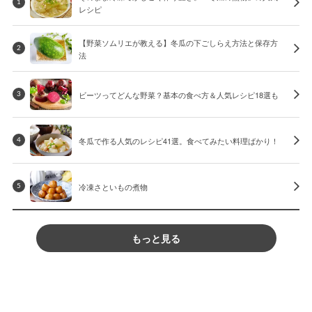
1
レシピ
【野菜ソムリエが教える】冬瓜の下ごしらえ方法と保存方
2
法
ビーツってどんな野菜？基本の食べ方＆人気レシピ18選も
3
冬瓜で作る人気のレシピ41選。食べてみたい料理ばかり！
4
冷凍さといもの煮物
5
もっと見る