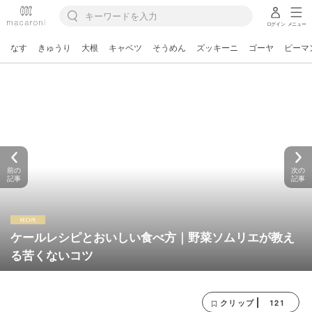
ログイン
メニュー
なす
きゅうり
大根
キャベツ
そうめん
ズッキーニ
ゴーヤ
ピーマ
前の
次の
記事
記事
ケールレシピとおいしい食べ方｜野菜ソムリエが教え
る苦くないコツ
121
クリップ