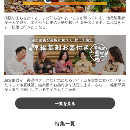
松阪のまちを歩くと、まだ知らないおいしさが待っている。地元編集者
が一人で巡り、出会った店主の人柄や想いと味を伝えます。見ればきっ
と、松阪に行きたくなる。
編集部員が、商品やグッズなど気になるアイテムを実際に食べたり使っ
たりして徹底検証。編集部のお墨付きを決定します。さらに、編集部員
が日常的に愛用しているアイテムもご紹介！
一覧を見る
特集一覧