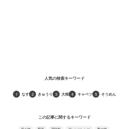
人気の検索キーワード
1
なす
2
きゅうり
3
大根
4
キャベツ
5
そうめん
この記事に関するキーワード
和え物
野菜
調味料
アレンジレシピ
酢の物