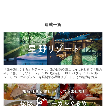
連載一覧
「旅を楽しくする」をテーマに、旅の目的や過ごし方にあわせて「星の
や」「界」「リゾナーレ」「OMO(おも)」「BEB(ベブ)」「LUCY(ルー
シー)」の 6 つのブランドを展開する星野リゾート。その魅力をお届け
する旅の連載。次の旅先探しのヒントにいかがですか？