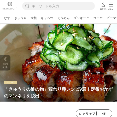
ログイン
メニュー
なす
きゅうり
大根
キャベツ
そうめん
ズッキーニ
ゴーヤ
ピーマ
前の
次の
記事
記事
「きゅうりの酢の物」変わり種レシピ9選！定番おかず
のマンネリを脱出
45
クリップ