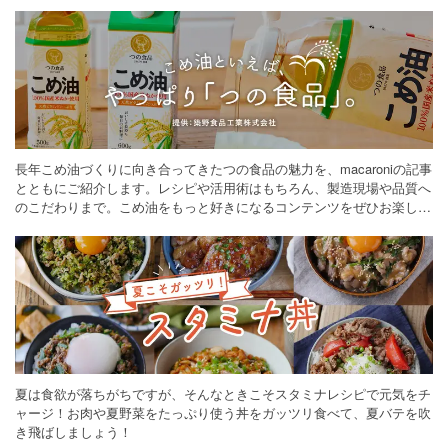
長年こめ油づくりに向き合ってきたつの食品の魅力を、macaroniの記事
とともにご紹介します。レシピや活用術はもちろん、製造現場や品質へ
のこだわりまで。こめ油をもっと好きになるコンテンツをぜひお楽しみ
ください。
夏は食欲が落ちがちですが、そんなときこそスタミナレシピで元気をチ
ャージ！お肉や夏野菜をたっぷり使う丼をガッツリ食べて、夏バテを吹
き飛ばしましょう！