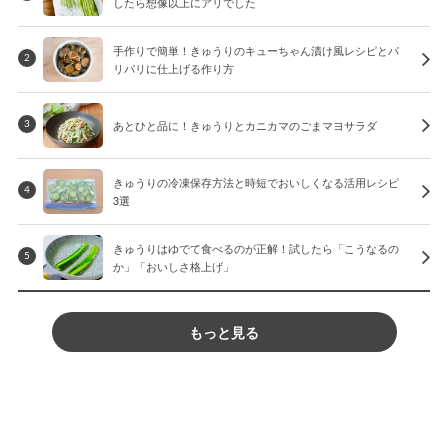
したら想像以上にアリでした
手作りで簡単！きゅうりのキューちゃん漬け風レシピとパ
2
リパリに仕上げる作り方
あとひと品に！きゅうりとカニカマのごまマヨサラダ
3
きゅうりの冷凍保存方法と時短でおいしくなる活用レシピ
4
3選
きゅうりはゆでて食べるのが正解！試したら「こうなるの
5
か」「おいしさ格上げ」
もっと見る