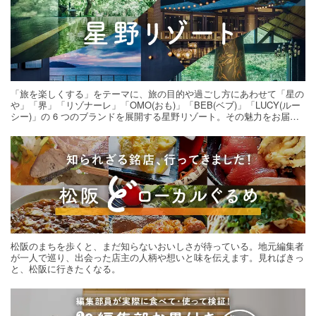
「旅を楽しくする」をテーマに、旅の目的や過ごし方にあわせて「星の
や」「界」「リゾナーレ」「OMO(おも)」「BEB(ベブ)」「LUCY(ルー
シー)」の 6 つのブランドを展開する星野リゾート。その魅力をお届け
する旅の連載。次の旅先探しのヒントにいかがですか？
松阪のまちを歩くと、まだ知らないおいしさが待っている。地元編集者
が一人で巡り、出会った店主の人柄や想いと味を伝えます。見ればきっ
と、松阪に行きたくなる。