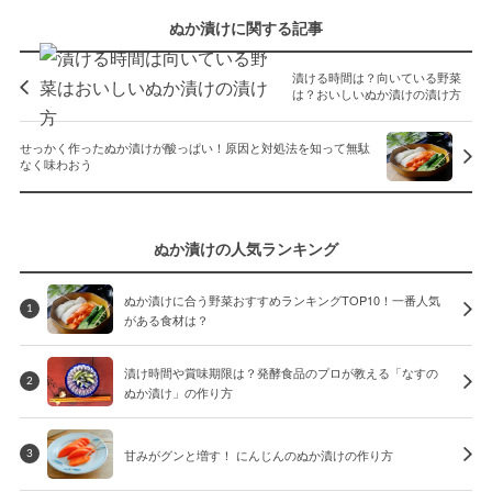
ぬか漬けに関する記事
漬ける時間は？向いている野菜
は？おいしいぬか漬けの漬け方
せっかく作ったぬか漬けが酸っぱい！原因と対処法を知って無駄
なく味わおう
ぬか漬けの人気ランキング
ぬか漬けに合う野菜おすすめランキングTOP10！一番人気
1
がある食材は？
漬け時間や賞味期限は？発酵食品のプロが教える「なすの
2
ぬか漬け」の作り方
甘みがグンと増す！ にんじんのぬか漬けの作り方
3