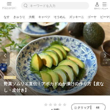
ログイン
メニュー
なす
きゅうり
大根
キャベツ
そうめん
ズッキーニ
ゴーヤ
ピーマ
前の
次の
記事
記事
野菜ソムリエ直伝！アボカドぬか漬けの作り方【皮な
し・皮付き】
48
クリップ
-
(0件)