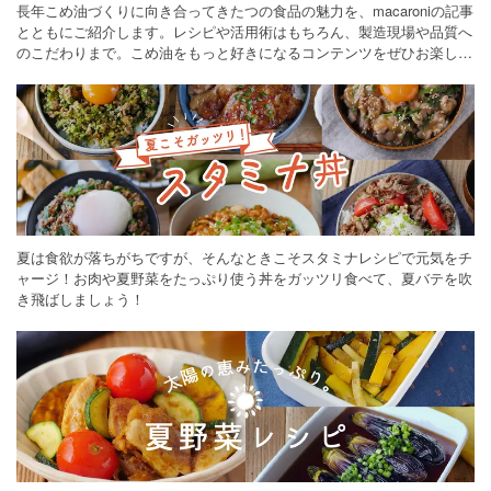
長年こめ油づくりに向き合ってきたつの食品の魅力を、macaroniの記事
とともにご紹介します。レシピや活用術はもちろん、製造現場や品質へ
のこだわりまで。こめ油をもっと好きになるコンテンツをぜひお楽しみ
ください。
夏は食欲が落ちがちですが、そんなときこそスタミナレシピで元気をチ
ャージ！お肉や夏野菜をたっぷり使う丼をガッツリ食べて、夏バテを吹
き飛ばしましょう！