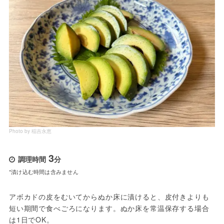
Photo by 稲吉永恵
3
調理時間
分
*漬け込む時間は含みません
アボカドの皮をむいてからぬか床に漬けると、皮付きよりも
短い期間で食べごろになります。ぬか床を常温保存する場合
は1日でOK。