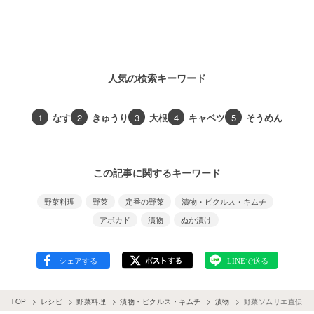
人気の検索キーワード
1
なす
2
きゅうり
3
大根
4
キャベツ
5
そうめん
この記事に関するキーワード
野菜料理
野菜
定番の野菜
漬物・ピクルス・キムチ
アボカド
漬物
ぬか漬け
TOP
レシピ
野菜料理
漬物・ピクルス・キムチ
漬物
野菜ソムリエ直伝！