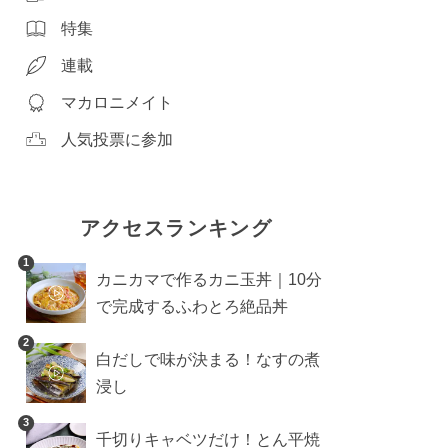
特集
連載
マカロニメイト
人気投票に参加
アクセスランキング
1
カニカマで作るカニ玉丼｜10分
で完成するふわとろ絶品丼
2
白だしで味が決まる！なすの煮
浸し
3
千切りキャベツだけ！とん平焼