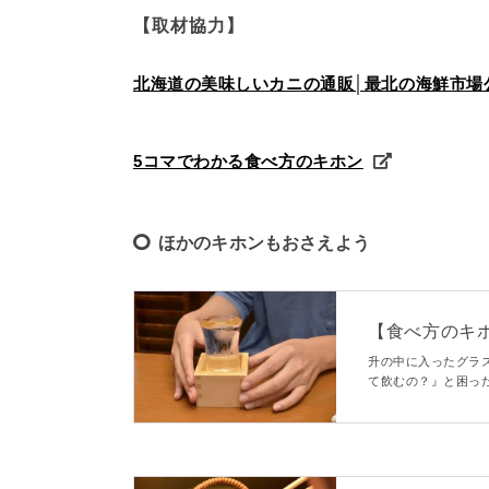
【取材協力】
北海道の美味しいカニの通販│最北の海鮮市場
5コマでわかる食べ方のキホン
ほかのキホンもおさえよう
【食べ方のキ
ない正しい飲
升の中に入ったグラ
て飲むの？』と困っ
ご紹介します。