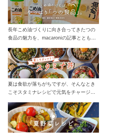
長年こめ油づくりに向き合ってきたつの
食品の魅力を、macaroniの記事とともに
ご紹介します。レシピや活用術はもちろ
ん、製造現場や品質へのこだわりまで。
こめ油をもっと好きになるコンテンツを
ぜひお楽しみください。
夏は食欲が落ちがちですが、そんなとき
こそスタミナレシピで元気をチャージ！
お肉や夏野菜をたっぷり使う丼をガッツ
リ食べて、夏バテを吹き飛ばしましょ
う！