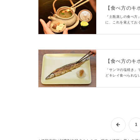
【食べ方のキ
しい食べ方
『土瓶蒸しの食べ方
に、これを覚えてお
【食べ方のキ
マートに食べ
「サンマの塩焼き」
どキレイ食べられな
か？そんな方に、今
1