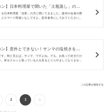
ホン】日本料理屋で聞いた「土瓶蒸し」の正
』を日本料理屋「佳香」の方に聞いてきました。接待や会食の際
くとスマート間違いなしですよ。是非参考にしてみてください。
ホン】意外とできない！サンマの塩焼きをス
る方法
です。秋と言えば、サンマ、ですよね。でも、お魚って好きだけ
い。骨をスルッと取っている人を見るとうらやましくなりません
が旬なサンマを美味しく食べる方法を教えます。
この記事を報告する
2
3