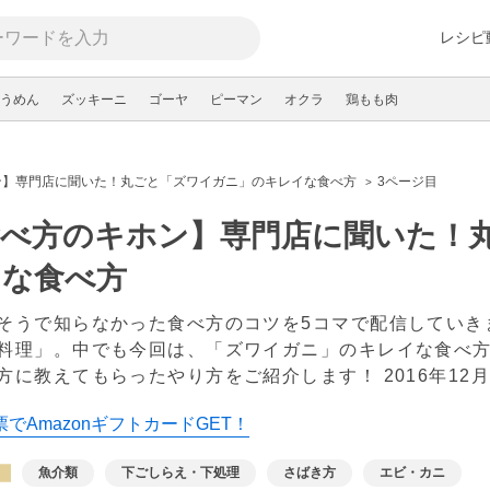
レシピ
うめん
ズッキーニ
ゴーヤ
ピーマン
オクラ
鶏もも肉
ン】専門店に聞いた！丸ごと「ズワイガニ」のキレイな食べ方
3ページ目
食べ方のキホン】専門店に聞いた！
イな食べ方
そうで知らなかった食べ方のコツを5コマで配信していき
料理」。中でも今回は、「ズワイガニ」のキレイな食べ
方に教えてもらったやり方をご紹介します！
2016年12
でAmazonギフトカードGET！
魚介類
下ごしらえ・下処理
さばき方
エビ・カニ