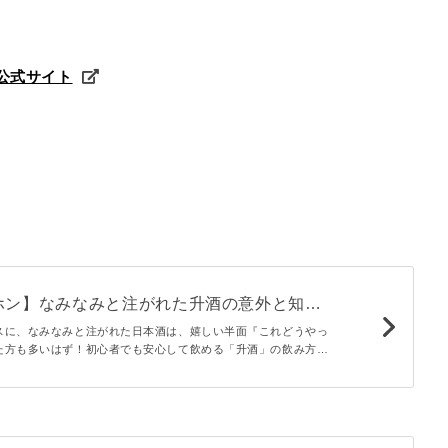
公式サイト
ホン】なみなみと注がれた升酒の意外と知ら
み方
スに、なみなみと注がれた日本酒は、嬉しい半面『これどうやっ
た方も多いはず！初心者でも安心して飲める「升酒」の飲み方を