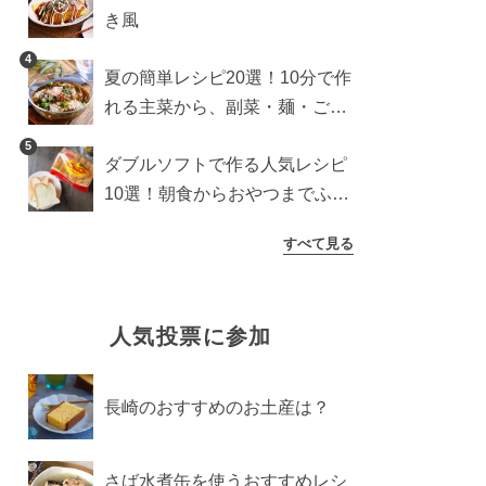
き風
4
夏の簡単レシピ20選！10分で作
れる主菜から、副菜・麺・ごは
んまで一気に紹介
5
ダブルソフトで作る人気レシピ
10選！朝食からおやつまでふん
わり食パンを楽しむアレンジ
すべて見る
人気投票に参加
長崎のおすすめのお土産は？
さば水煮缶を使うおすすめレシ