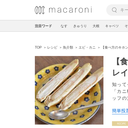
注目ワード
なす
きゅうり
大根
キャベツ
そ
TOP
レシピ
魚介類
エビ・カニ
【食べ方のキホ
【
レ
知って
「カニ
ッフの
簡単投票