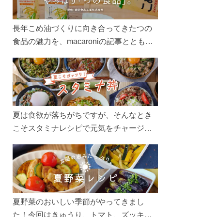
長年こめ油づくりに向き合ってきたつの
食品の魅力を、macaroniの記事とともに
ご紹介します。レシピや活用術はもちろ
ん、製造現場や品質へのこだわりまで。
こめ油をもっと好きになるコンテンツを
ぜひお楽しみください。
夏は食欲が落ちがちですが、そんなとき
こそスタミナレシピで元気をチャージ！
お肉や夏野菜をたっぷり使う丼をガッツ
リ食べて、夏バテを吹き飛ばしましょ
う！
夏野菜のおいしい季節がやってきまし
た！今回はきゅうり、トマト、ズッキー