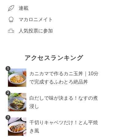
連載
マカロニメイト
人気投票に参加
アクセスランキング
1
カニカマで作るカニ玉丼｜10分
で完成するふわとろ絶品丼
2
白だしで味が決まる！なすの煮
浸し
3
千切りキャベツだけ！とん平焼
き風