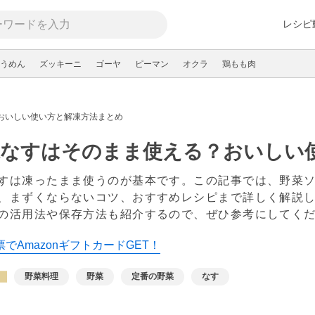
レシピ
うめん
ズッキーニ
ゴーヤ
ピーマン
オクラ
鶏もも肉
おいしい使い方と解凍方法まとめ
凍なすはそのまま使える？おいしい
すは凍ったまま使うのが基本です。この記事では、野菜
、まずくならないコツ、おすすめレシピまで詳しく解説
の活用法や保存方法も紹介するので、ぜひ参考にしてく
でAmazonギフトカードGET！
野菜料理
野菜
定番の野菜
なす