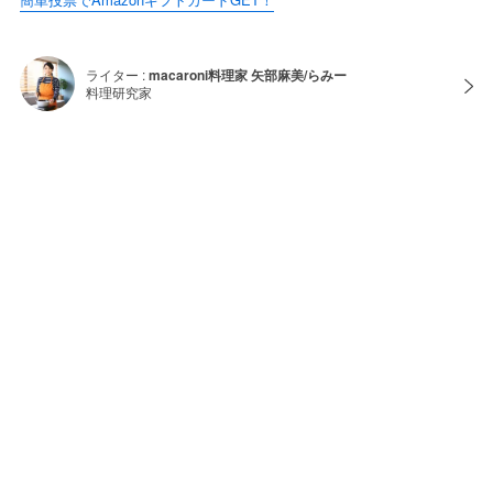
ライター :
macaroni料理家 矢部麻美/らみー
料理研究家