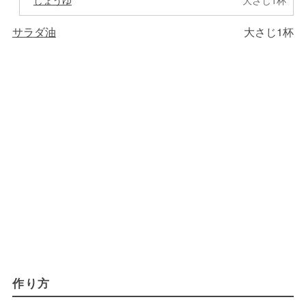
しょうゆ
大さじ1杯
サラダ油
大さじ1杯
作り方