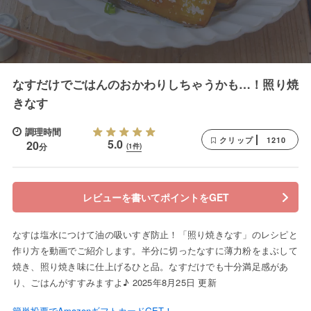
なすだけでごはんのおかわりしちゃうかも…！照り焼
きなす
調理時間
1210
クリップ
5.0
20
分
(1件)
レビューを書いてポイントをGET
なすは塩水につけて油の吸いすぎ防止！「照り焼きなす」のレシピと
作り方を動画でご紹介します。半分に切ったなすに薄力粉をまぶして
焼き、照り焼き味に仕上げるひと品。なすだけでも十分満足感があ
り、ごはんがすすみますよ♪ 2025年8月25日 更新
簡単投票でAmazonギフトカードGET！