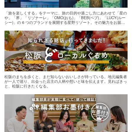
「旅を楽しくする」をテーマに、旅の目的や過ごし方にあわせて「星の
や」「界」「リゾナーレ」「OMO(おも)」「BEB(ベブ)」「LUCY(ルー
シー)」の 6 つのブランドを展開する星野リゾート。その魅力をお届け
する旅の連載。次の旅先探しのヒントにいかがですか？
松阪のまちを歩くと、まだ知らないおいしさが待っている。地元編集者
が一人で巡り、出会った店主の人柄や想いと味を伝えます。見ればきっ
と、松阪に行きたくなる。