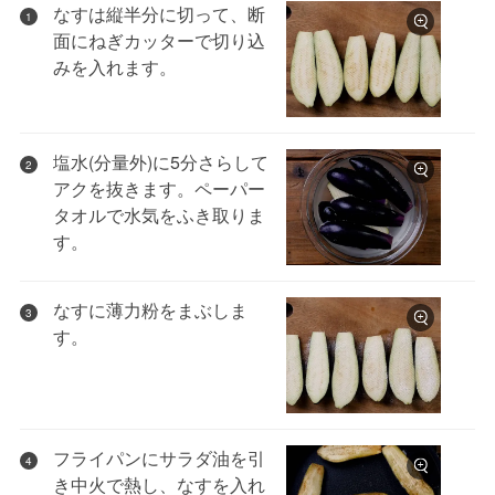
なすは縦半分に切って、断
1
面にねぎカッターで切り込
みを入れます。
塩水(分量外)に5分さらして
2
アクを抜きます。ペーパー
タオルで水気をふき取りま
す。
なすに薄力粉をまぶしま
3
す。
フライパンにサラダ油を引
4
き中火で熱し、なすを入れ