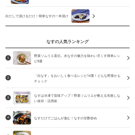
白だしで漬けるだけ！簡単なすの一本漬け
なすの人気ランキング
野菜ソムリエ直伝。水なすの魅力を味わい尽くす簡単レシ
1
ピ9選
「白なす」をおいしく食べるレシピ14選！どんな野菜かも
2
チェック
なすは冷凍で旨味アップ！野菜ソムリエが教える失敗しな
3
い保存・活用術
なすだけでごはんが進む！なすの甘酢炒め
4