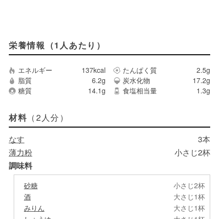
栄養情報（1人あたり）
エネルギー
137kcal
たんぱく質
2.5g
脂質
6.2g
炭水化物
17.2g
糖質
14.1g
食塩相当量
1.3g
（2人分）
材料
なす
3本
薄力粉
小さじ2杯
調味料
砂糖
小さじ2杯
酒
大さじ1杯
みりん
大さじ1杯