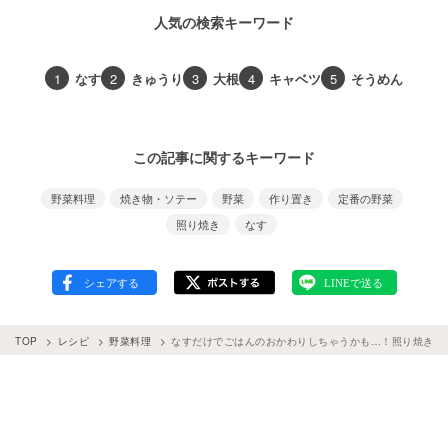
人気の検索キーワード
1
なす
2
きゅうり
3
大根
4
キャベツ
5
そうめん
この記事に関するキーワード
野菜料理
焼き物・ソテー
野菜
作り置き
定番の野菜
照り焼き
なす
TOP
レシピ
野菜料理
なすだけでごはんのおかわりしちゃうかも…！照り焼きな