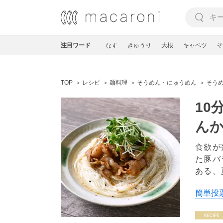
注目ワード
なす
きゅうり
大根
キャベツ
そ
TOP
レシピ
麺料理
そうめん・にゅうめん
そうめ
10
ん
食欲が
た豚バ
ある、
簡単投票