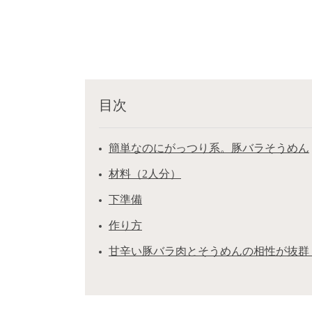
目次
簡単なのにがっつり系。豚バラそうめん
材料（2人分）
下準備
作り方
甘辛い豚バラ肉とそうめんの相性が抜群