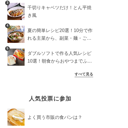
3
千切りキャベツだけ！とん平焼
き風
4
夏の簡単レシピ20選！10分で作
れる主菜から、副菜・麺・ごは
んまで一気に紹介
5
ダブルソフトで作る人気レシピ
10選！朝食からおやつまでふん
わり食パンを楽しむアレンジ
すべて見る
人気投票に参加
よく買う市販の食パンは？