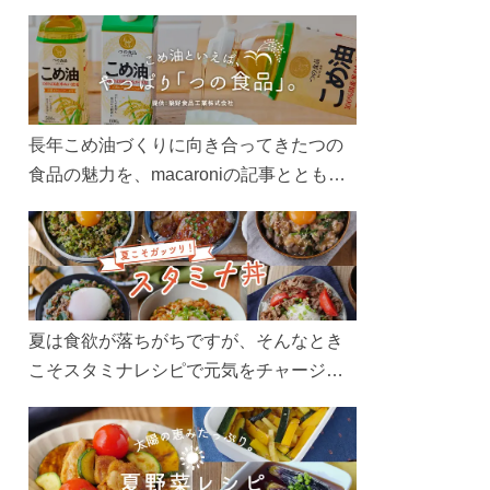
長年こめ油づくりに向き合ってきたつの
食品の魅力を、macaroniの記事とともに
ご紹介します。レシピや活用術はもちろ
ん、製造現場や品質へのこだわりまで。
こめ油をもっと好きになるコンテンツを
ぜひお楽しみください。
夏は食欲が落ちがちですが、そんなとき
こそスタミナレシピで元気をチャージ！
お肉や夏野菜をたっぷり使う丼をガッツ
リ食べて、夏バテを吹き飛ばしましょ
う！