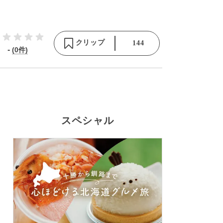
クリップ
144
-
(0件)
スペシャル