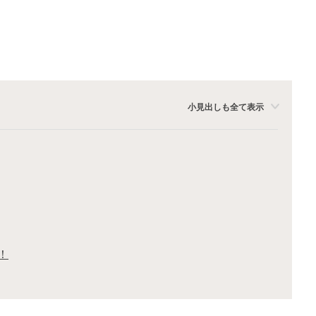
小見出しも全て表示
！