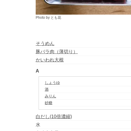
Photo by とも花
そうめん
豚バラ肉（薄切り）
かいわれ大根
A
しょうゆ
酒
みりん
砂糖
白だし(10倍濃縮)
水