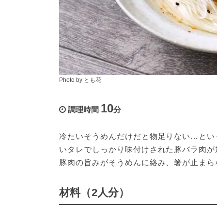
Photo by とも花
10
調理時間
分
冷たいそうめんだけだと物足りない…とい
いタレでしっかり味付けされた豚バラ肉が
豚肉の旨みがそうめんに絡み、箸が止まら
材料（2人分）