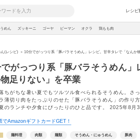
レシピ
うめん
ズッキーニ
ゴーヤ
ピーマン
オクラ
鶏もも肉
ん(レシピ)
10分でがっつり系「豚バラそうめん」レシピ。甘辛タレで「なんか
分でがっつり系「豚バラそうめん」
か物足りない」を卒業
落ちがちな暑い夏でもツルツル食べられるそうめん。さ
ラ薄切り肉をたっぷりのせた「豚バラそうめん」の作り
夏のランチや夕食にぴったりのひと品です。
2025年8月
でAmazonギフトカードGET！
麺料理
肉類
麺類
そうめん・にゅうめん
豚肉