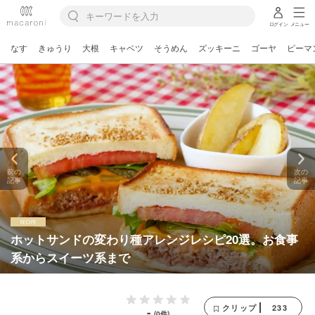
ログイン
メニュー
なす
きゅうり
大根
キャベツ
そうめん
ズッキーニ
ゴーヤ
ピーマ
前の
次の
記事
記事
ホットサンドの変わり種アレンジレシピ20選。お食事
系からスイーツ系まで
233
クリップ
-
(0件)