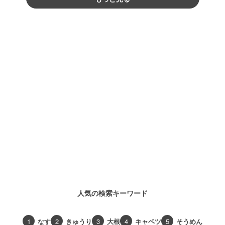
人気の検索キーワード
1
なす
2
きゅうり
3
大根
4
キャベツ
5
そうめん