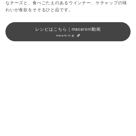
なチーズと、食べごたえのあるウインナー、ケチャップの味
わいが食欲をそそるひと品です。
レシピはこちら｜macaroni動画
macaro-ni.jp