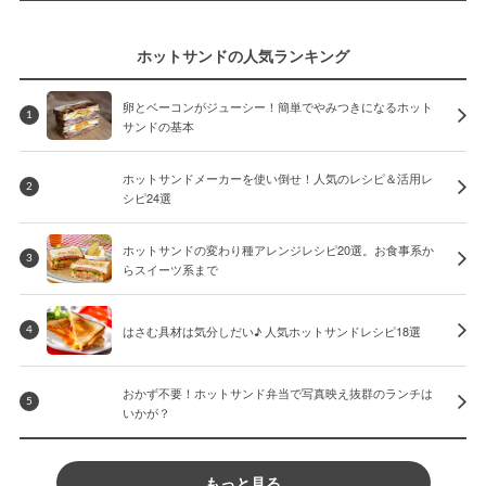
ホットサンドの人気ランキング
卵とベーコンがジューシー！簡単でやみつきになるホット
1
サンドの基本
ホットサンドメーカーを使い倒せ！人気のレシピ＆活用レ
2
シピ24選
ホットサンドの変わり種アレンジレシピ20選。お食事系か
3
らスイーツ系まで
はさむ具材は気分しだい♪ 人気ホットサンドレシピ18選
4
おかず不要！ホットサンド弁当で写真映え抜群のランチは
5
いかが？
もっと見る