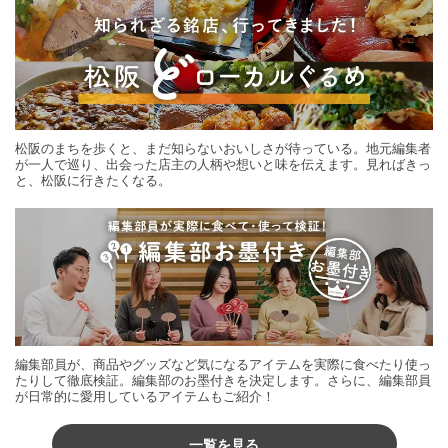
松阪のまちを歩くと、まだ知らないおいしさが待っている。地元編集者
が一人で巡り、出会った店主の人柄や想いと味を伝えます。見ればきっ
と、松阪に行きたくなる。
編集部員が、商品やグッズなど気になるアイテムを実際に食べたり使っ
たりして徹底検証。編集部のお墨付きを決定します。さらに、編集部員
が日常的に愛用しているアイテムもご紹介！
一覧を見る