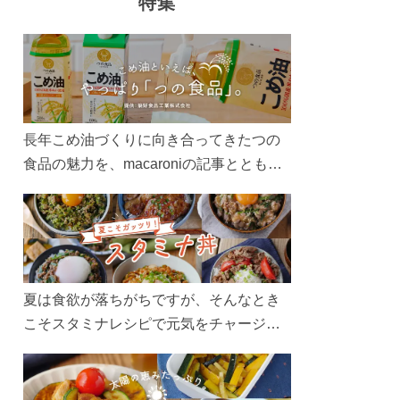
特集
長年こめ油づくりに向き合ってきたつの
食品の魅力を、macaroniの記事とともに
ご紹介します。レシピや活用術はもちろ
ん、製造現場や品質へのこだわりまで。
こめ油をもっと好きになるコンテンツを
ぜひお楽しみください。
夏は食欲が落ちがちですが、そんなとき
こそスタミナレシピで元気をチャージ！
お肉や夏野菜をたっぷり使う丼をガッツ
リ食べて、夏バテを吹き飛ばしましょ
う！