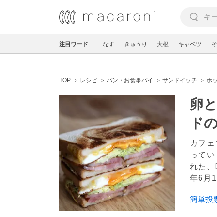
注目ワード
なす
きゅうり
大根
キャベツ
そ
TOP
レシピ
パン・お食事パイ
サンドイッチ
ホ
卵
ド
カフェ
ってい
れた、
年6月1
簡単投票