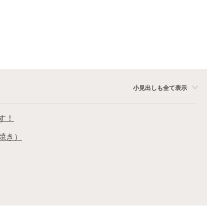
小見出しも全て表示
す！
焼き）