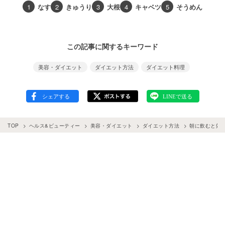
1
なす
2
きゅうり
3
大根
4
キャベツ
5
そうめん
この記事に関するキーワード
美容・ダイエット
ダイエット方法
ダイエット料理
TOP
ヘルス&ビューティー
美容・ダイエット
ダイエット方法
朝に飲むと効