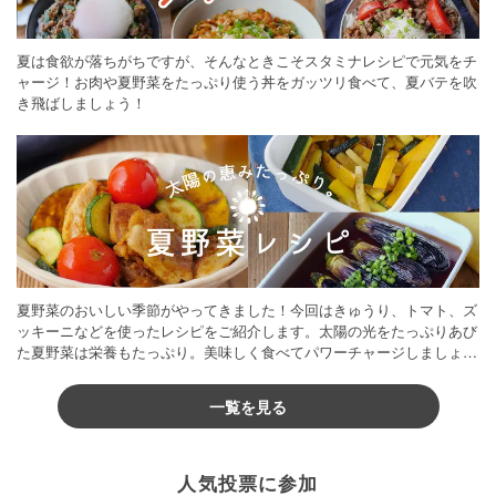
夏は食欲が落ちがちですが、そんなときこそスタミナレシピで元気をチ
ャージ！お肉や夏野菜をたっぷり使う丼をガッツリ食べて、夏バテを吹
き飛ばしましょう！
夏野菜のおいしい季節がやってきました！今回はきゅうり、トマト、ズ
ッキーニなどを使ったレシピをご紹介します。太陽の光をたっぷりあび
た夏野菜は栄養もたっぷり。美味しく食べてパワーチャージしましょう
♪
一覧を見る
人気投票に参加