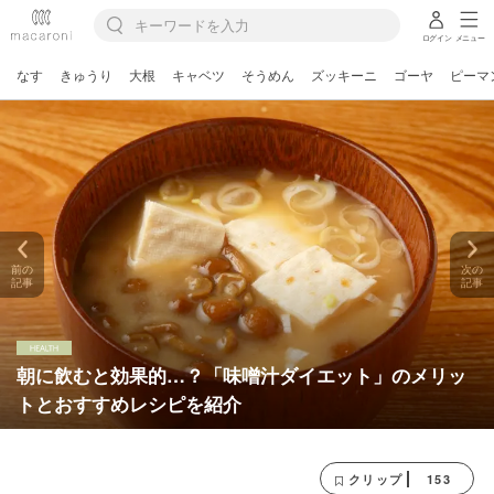
ログイン
メニュー
なす
きゅうり
大根
キャベツ
そうめん
ズッキーニ
ゴーヤ
ピーマ
前の
次の
記事
記事
朝に飲むと効果的…？「味噌汁ダイエット」のメリッ
トとおすすめレシピを紹介
153
クリップ