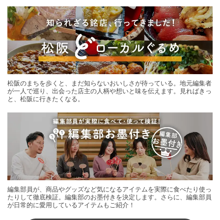
する旅の連載。次の旅先探しのヒントにいかがですか？
松阪のまちを歩くと、まだ知らないおいしさが待っている。地元編集者
が一人で巡り、出会った店主の人柄や想いと味を伝えます。見ればきっ
と、松阪に行きたくなる。
編集部員が、商品やグッズなど気になるアイテムを実際に食べたり使っ
たりして徹底検証。編集部のお墨付きを決定します。さらに、編集部員
が日常的に愛用しているアイテムもご紹介！