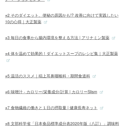
※2 そのダイエット、便秘の原因かも!? 改善に向けて実践したい
10の心得｜大正製薬
※3 毎日の食事から腸内環境を整える方法 | アリナミン製薬
※4 体を温めて効果的！ダイエットスープのレシピ集｜大正製薬
※5 温活のススメ｜稲上耳鼻咽喉科・期間食道科
※6 味噌汁 - カロリー/栄養成分/計算 | カロリーSlism
※7 食物繊維の働きと１日の摂取量 | 健康長寿ネット
※8 文部科学省「日本食品標準成分表2020年版（八訂）」調味料