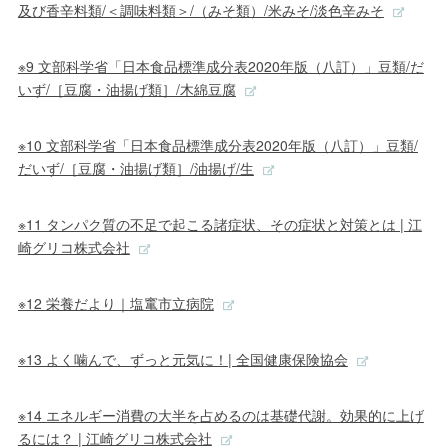
及び香辛料類/＜調味料類＞/（みそ類）/米みそ/淡色辛みそ
※9 文部科学省「日本食品標準成分表2020年版（八訂）」豆類/だ
いず/［豆腐・油揚げ類］/木綿豆腐
※10 文部科学省「日本食品標準成分表2020年版（八訂）」豆類/
だいず/［豆腐・油揚げ類］/油揚げ/生
※11 タンパク質の不足で起こる諸症状、その症状と対策とは | 江
崎グリコ株式会社
※12 栄養だより｜塩竃市立病院
※13 よく噛んで、ずっと元気に！| 全国健康保険協会
※14 エネルギー消費の大半を占めるのは基礎代謝。効果的に上げ
るには？ | 江崎グリコ株式会社