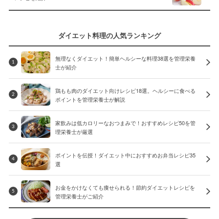
ダイエット料理の人気ランキング
無理なくダイエット！簡単ヘルシーな料理38選を管理栄養
1
士が紹介
鶏もも肉のダイエット向けレシピ18選。ヘルシーに食べる
2
ポイントを管理栄養士が解説
家飲みは低カロリーなおつまみで！おすすめレシピ50を管
3
理栄養士が厳選
ポイントを伝授！ダイエット中におすすめお弁当レシピ35
4
選
お金をかけなくても痩せられる！節約ダイエットレシピを
5
管理栄養士がご紹介