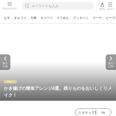
ログイン
メニュー
なす
きゅうり
大根
キャベツ
そうめん
ズッキーニ
ゴーヤ
ピーマ
前の
次の
記事
記事
かき揚げの簡単アレンジ6選。残りものをおいしくリメ
イク！
13
クリップ