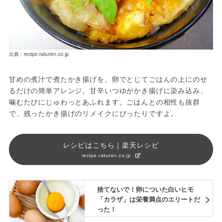
出典：recipe.rakuten.co.jp
甘めの煮汁で煮たかき揚げを、卵でとじてごはんの上にのせ
るだけの簡単アレンジ。甘辛いつゆがかき揚げに染み込み、
噛むたびにじゅわっとあふれます。ごはんとの相性も抜群
で、残ったかき揚げのリメイクにぴったりですよ。
レシピはこちら｜楽天レシピ
recipe.rakuten.co.jp
捨てないで！卵についた白いヒモ
「カラザ」は栄養満点のエリートだ
った！