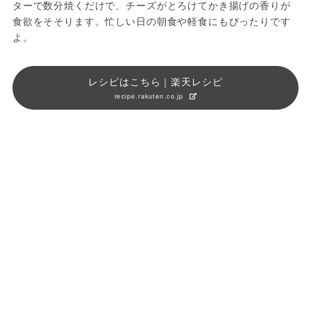
ターで数分焼くだけで、チーズがとろけてかき揚げの香りが
食欲をそそります。忙しい日の朝食や軽食にもぴったりです
よ。
レシピはこちら｜楽天レシピ
recipe.rakuten.co.jp