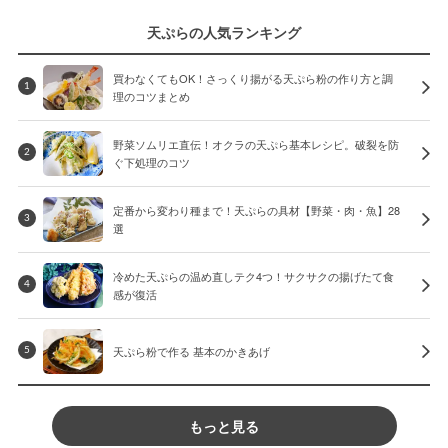
天ぷらの人気ランキング
買わなくてもOK！さっくり揚がる天ぷら粉の作り方と調
1
理のコツまとめ
野菜ソムリエ直伝！オクラの天ぷら基本レシピ。破裂を防
2
ぐ下処理のコツ
定番から変わり種まで！天ぷらの具材【野菜・肉・魚】28
3
選
冷めた天ぷらの温め直しテク4つ！サクサクの揚げたて食
4
感が復活
天ぷら粉で作る 基本のかきあげ
5
もっと見る