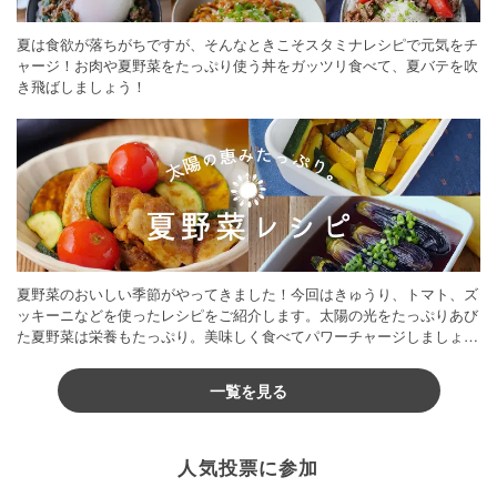
夏は食欲が落ちがちですが、そんなときこそスタミナレシピで元気をチ
ャージ！お肉や夏野菜をたっぷり使う丼をガッツリ食べて、夏バテを吹
き飛ばしましょう！
夏野菜のおいしい季節がやってきました！今回はきゅうり、トマト、ズ
ッキーニなどを使ったレシピをご紹介します。太陽の光をたっぷりあび
た夏野菜は栄養もたっぷり。美味しく食べてパワーチャージしましょう
♪
一覧を見る
人気投票に参加