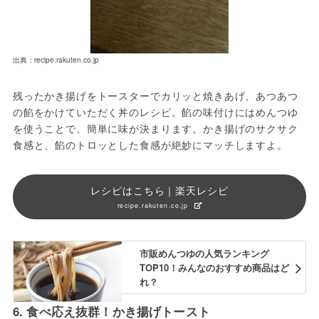
出典：recipe.rakuten.co.jp
残ったかき揚げをトースターでカリッと焼きあげ、あつあつ
の餡をかけていただく丼のレシピ。餡の味付けにはめんつゆ
を使うことで、簡単に味が決まります。かき揚げのサクサク
食感と、餡のトロッとした食感が絶妙にマッチしますよ。
レシピはこちら｜楽天レシピ
recipe.rakuten.co.jp
市販めんつゆの人気ランキング
TOP10！みんなのおすすめ商品はど
れ？
6. 食べ応え抜群！かき揚げトースト