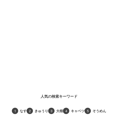
人気の検索キーワード
1
なす
2
きゅうり
3
大根
4
キャベツ
5
そうめん