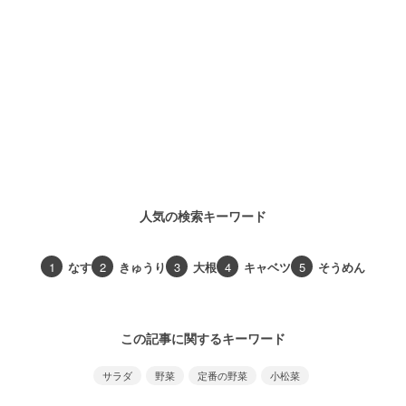
人気の検索キーワード
1
なす
2
きゅうり
3
大根
4
キャベツ
5
そうめん
この記事に関するキーワード
サラダ
野菜
定番の野菜
小松菜