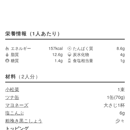
栄養情報（1人あたり）
エネルギー
157kcal
たんぱく質
8.6g
脂質
12.6g
炭水化物
4g
糖質
1.4g
食塩相当量
1g
（2人分）
材料
小松菜
1束
ツナ缶
1缶(70g)
マヨネーズ
大さじ1杯
塩こんぶ
6g
粗挽き黒こしょう
少々
トッピング