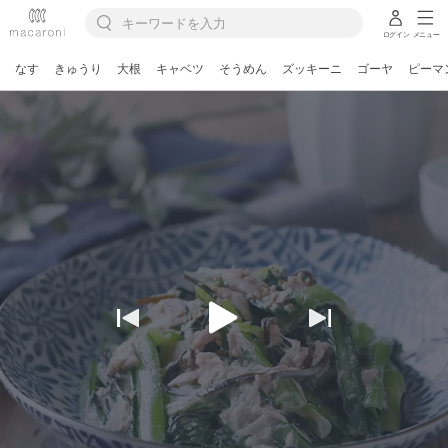
ログイン
メニュー
なす
きゅうり
大根
キャベツ
そうめん
ズッキーニ
ゴーヤ
ピーマ