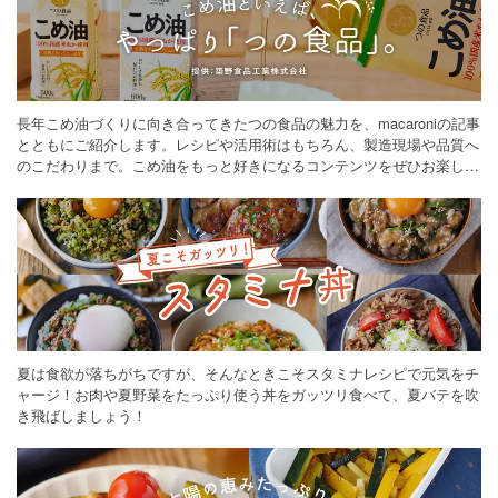
長年こめ油づくりに向き合ってきたつの食品の魅力を、macaroniの記事
とともにご紹介します。レシピや活用術はもちろん、製造現場や品質へ
のこだわりまで。こめ油をもっと好きになるコンテンツをぜひお楽しみ
ください。
夏は食欲が落ちがちですが、そんなときこそスタミナレシピで元気をチ
ャージ！お肉や夏野菜をたっぷり使う丼をガッツリ食べて、夏バテを吹
き飛ばしましょう！