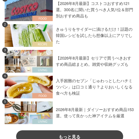
【2026年8月最新】コストコおすすめ121
選。300名に聞いた買うべき人気1位＆部門
別おすすめ商品も
2
きゅうりをサイダーに漬けるだけ！話題の
韓国レシピを試したら想像以上にアリでし
た
3
【2026年8月最新】セリアで買うべきおす
すめ商品総まとめ。雑貨や収納グッズも
4
入手困難のセブン「じゅわっとしたハチミ
ツパン」は口コミ通り？よりおいしくなる
食べ方も検証
5
2026年8月最新｜ダイソーおすすめ商品153
選。使って良かった神アイテムを厳選
もっと見る