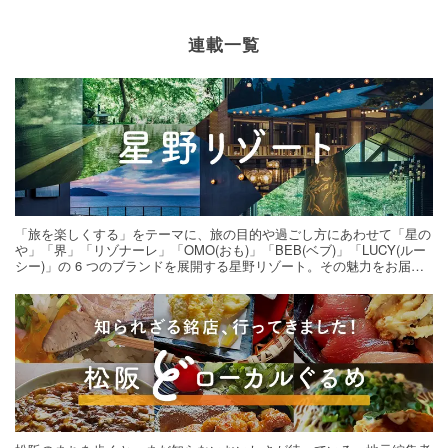
連載一覧
「旅を楽しくする」をテーマに、旅の目的や過ごし方にあわせて「星の
や」「界」「リゾナーレ」「OMO(おも)」「BEB(ベブ)」「LUCY(ルー
シー)」の 6 つのブランドを展開する星野リゾート。その魅力をお届け
する旅の連載。次の旅先探しのヒントにいかがですか？