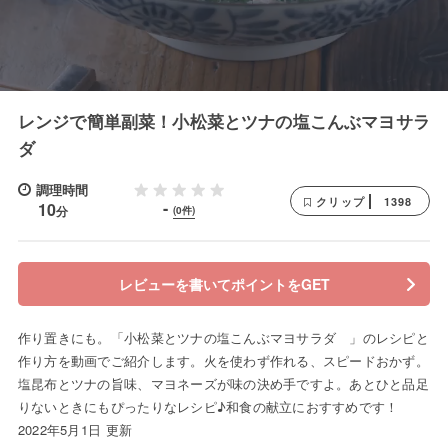
レンジで簡単副菜！小松菜とツナの塩こんぶマヨサラ
ダ
調理時間
1398
クリップ
-
10
分
(0件)
レビューを書いてポイントをGET
作り置きにも。「小松菜とツナの塩こんぶマヨサラダ 」のレシピと
作り方を動画でご紹介します。火を使わず作れる、スピードおかず。
塩昆布とツナの旨味、マヨネーズが味の決め手ですよ。あとひと品足
りないときにもぴったりなレシピ♪和食の献立におすすめです！
2022年5月1日 更新