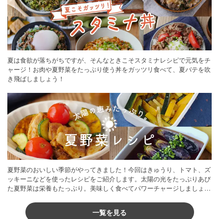
夏は食欲が落ちがちですが、そんなときこそスタミナレシピで元気をチ
ャージ！お肉や夏野菜をたっぷり使う丼をガッツリ食べて、夏バテを吹
き飛ばしましょう！
夏野菜のおいしい季節がやってきました！今回はきゅうり、トマト、ズ
ッキーニなどを使ったレシピをご紹介します。太陽の光をたっぷりあび
た夏野菜は栄養もたっぷり。美味しく食べてパワーチャージしましょう
♪
一覧を見る