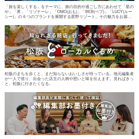
「旅を楽しくする」をテーマに、旅の目的や過ごし方にあわせて「星の
や」「界」「リゾナーレ」「OMO(おも)」「BEB(ベブ)」「LUCY(ルー
シー)」の 6 つのブランドを展開する星野リゾート。その魅力をお届け
する旅の連載。次の旅先探しのヒントにいかがですか？
松阪のまちを歩くと、まだ知らないおいしさが待っている。地元編集者
が一人で巡り、出会った店主の人柄や想いと味を伝えます。見ればきっ
と、松阪に行きたくなる。