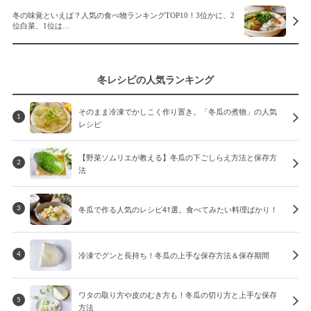
冬の味覚といえば？人気の食べ物ランキングTOP10！3位かに、2
位白菜、1位は…
冬レシピの人気ランキング
そのまま冷凍でかしこく作り置き。「冬瓜の煮物」の人気
1
レシピ
【野菜ソムリエが教える】冬瓜の下ごしらえ方法と保存方
2
法
冬瓜で作る人気のレシピ41選。食べてみたい料理ばかり！
3
冷凍でグンと長持ち！冬瓜の上手な保存方法＆保存期間
4
ワタの取り方や皮のむき方も！冬瓜の切り方と上手な保存
5
方法