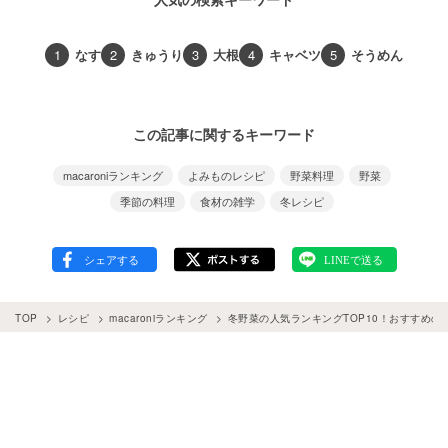
1
なす
2
きゅうり
3
大根
4
キャベツ
5
そうめん
この記事に関するキーワード
macaroniランキング
よみものレシピ
野菜料理
野菜
季節の料理
食材の雑学
冬レシピ
TOP
レシピ
macaroniランキング
冬野菜の人気ランキングTOP10！おすすめの