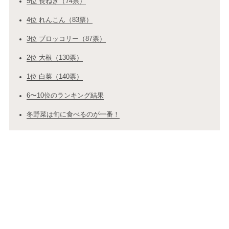
5位 長ねぎ（74票）
4位 れんこん（83票）
3位 ブロッコリー（87票）
2位 大根（130票）
1位 白菜（140票）
6〜10位のランキング結果
冬野菜は旬に食べるのが一番！