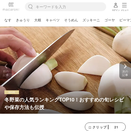
ログイン
メニュー
なす
きゅうり
大根
キャベツ
そうめん
ズッキーニ
ゴーヤ
ピーマ
前の
次の
記事
記事
冬野菜の人気ランキングTOP10！おすすめの旬レシピ
や保存方法も伝授
21
クリップ