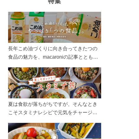
特集
長年こめ油づくりに向き合ってきたつの
食品の魅力を、macaroniの記事とともに
ご紹介します。レシピや活用術はもちろ
ん、製造現場や品質へのこだわりまで。
こめ油をもっと好きになるコンテンツを
ぜひお楽しみください。
夏は食欲が落ちがちですが、そんなとき
こそスタミナレシピで元気をチャージ！
お肉や夏野菜をたっぷり使う丼をガッツ
リ食べて、夏バテを吹き飛ばしましょ
う！