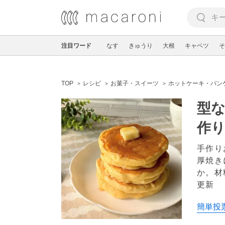
注目ワード
なす
きゅうり
大根
キャベツ
そ
TOP
レシピ
お菓子・スイーツ
ホットケーキ・パン
型
作
手作り
厚焼き
か。材
更新
簡単投票