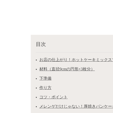
目次
お店の仕上がり！ホットケーキミックス
材料（直径9cmの円形×3枚分）
下準備
作り方
コツ・ポイント
メレンゲだけじゃない！厚焼きパンケー