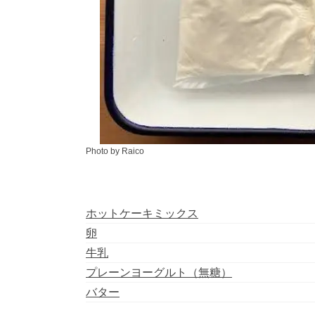
Photo by Raico
ホットケーキミックス
卵
牛乳
プレーンヨーグルト（無糖）
バター