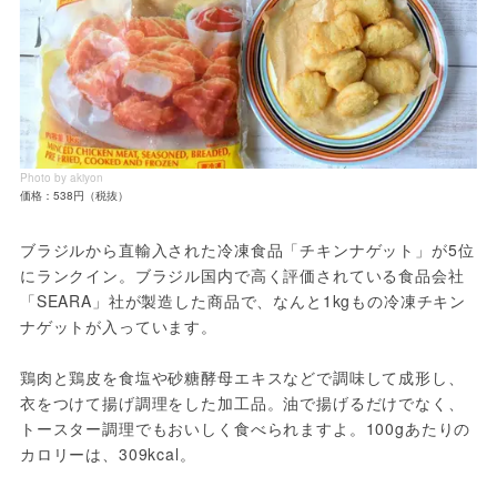
Photo by akiyon
価格：538円（税抜）
ブラジルから直輸入された冷凍食品「チキンナゲット」が5位
にランクイン。ブラジル国内で高く評価されている食品会社
「SEARA」社が製造した商品で、なんと1kgもの冷凍チキン
ナゲットが入っています。
鶏肉と鶏皮を食塩や砂糖酵母エキスなどで調味して成形し、
衣をつけて揚げ調理をした加工品。油で揚げるだけでなく、
トースター調理でもおいしく食べられますよ。100gあたりの
カロリーは、309kcal。