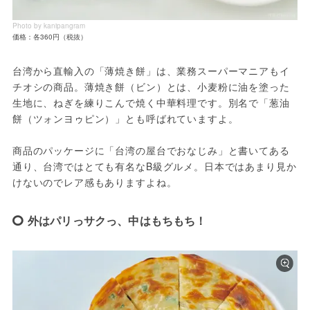
Photo by kanipangram
価格：各360円（税抜）
台湾から直輸入の「薄焼き餅」は、業務スーパーマニアもイ
チオシの商品。薄焼き餅（ビン）とは、小麦粉に油を塗った
生地に、ねぎを練りこんで焼く中華料理です。別名で「葱油
餅（ツォンヨゥピン）」とも呼ばれていますよ。
商品のパッケージに「台湾の屋台でおなじみ」と書いてある
通り、台湾ではとても有名なB級グルメ。日本ではあまり見か
けないのでレア感もありますよね。
外はパリっサクっ、中はもちもち！