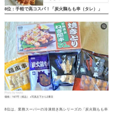
8位：手軽で高コスパ！「炭火鷄もも串（タレ）」
Photo by hiroko
価格：167円（税込） ※写真左下から2番目
8位は、業務スーパーの冷凍焼き鳥シリーズの「炭火鷄もも串