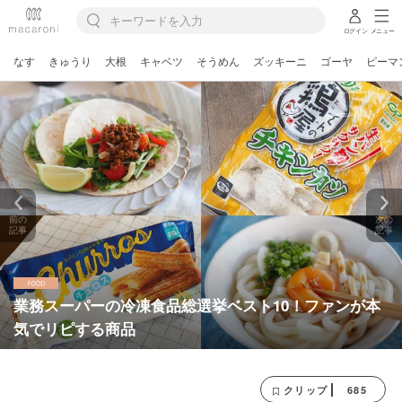
ログイン
メニュー
なす
きゅうり
大根
キャベツ
そうめん
ズッキーニ
ゴーヤ
ピーマ
前の
次の
記事
記事
業務スーパーの冷凍食品総選挙ベスト10！ファンが本
気でリピする商品
685
クリップ