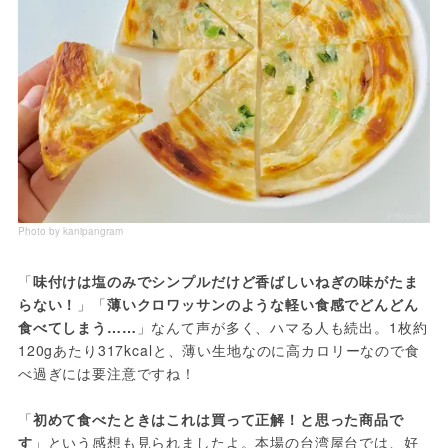
Photo by kanipangram
「
味付けは塩のみでシンプルだけど香ばしいねぎの味がたま
らない！
」「
薄いクロワッサンのような軽い食感でどんどん
食べてしまう……
」なんて声が多く、ハマる人も続出。1枚約
120gあたり317kcalと、薄い生地なのに高カロリーなので食
べ過ぎには要注意ですね！
「
初めて食べたときはこれは買って正解！と思った商品で
す
」という感想も見られましたよ。本場の台湾屋台では、好