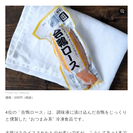
Photo by milkpop
価格：235円（税抜）
4位の「合鴨ロース」は、調味液に漬け込んだ合鴨をじっくり
と燻製した “おつまみ系” 冷凍食品です。
大抵はスライスされたものが多いですが、こうして丸々1本で