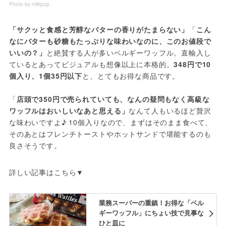
Photo by milkpop
「サクッと食感と芳醇なバターの香りがたまらない」
「
こん
なにバターも砂糖もたっぷりな味わいなのに、このお値段で
いいの？」
と絶賛する人が多いベルギーワッフル。直輸入し
ているとあってビジュアルも想像以上に本格的。
348円で10
個入り、1個35円以下
と、とてもお得な商品です。
「
店頭で350円で売られていても、なんの疑問もなく高級な
ワッフルはおいしいなあと思える」
なんて人もいるほど贅沢
な味わいですよ♪ 10個入りなので、まずはそのまま食べて、
そのあとはフレンチトーストやホットサンドで堪能するのも
良さそうです。
詳しい記事はこちら▼
業務スーパーの重鎮！お得な「ベル
ギーワッフル」にちょい技で見事な
ひと皿に