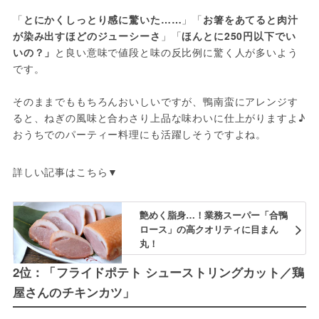
「
とにかくしっとり感に驚いた……
」「
お箸をあてると肉汁
が染み出すほどのジューシーさ
」「
ほんとに250円以下でい
いの？」
と良い意味で値段と味の反比例に驚く人が多いよう
です。
そのままでももちろんおいしいですが、鴨南蛮にアレンジす
ると、ねぎの風味と合わさり上品な味わいに仕上がりますよ♪ 
おうちでのパーティー料理にも活躍しそうですよね。
詳しい記事はこちら▼
艶めく脂身…！業務スーパー「合鴨
ロース」の高クオリティに目まん
丸！
2位：「フライドポテト シューストリングカット／鶏
屋さんのチキンカツ」