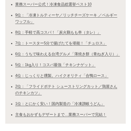
業務スーパー公式！冷凍食品総選挙ベスト10
9位：「冷凍トルティーヤ／リッチチーズケーキ ／ベルギー
ワッフル」
8位：手軽で高コスパ！「炭火鷄もも串（タレ）」
7位：トースター5分で揚げたてを堪能！「チュロス」
6位：うちで味わえる台湾グルメ「薄焼き餅（青ねぎ入り）」
5位：1kg入り！コスパ最強「チキンナゲット」
4位：じっくりと燻製。ハイクオリティ「合鴨ロース」
2位：「フライドポテト シューストリングカット／鶏屋さん
のチキンカツ」
1位：とにかく安い！国内製造の「冷凍讃岐うどん」
主食もおかずもデザートまで…業務スーパーで完結！