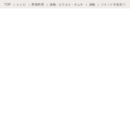
TOP
レシピ
野菜料理
漬物・ピクルス・キムチ
漬物
スタミナ常備菜で猛