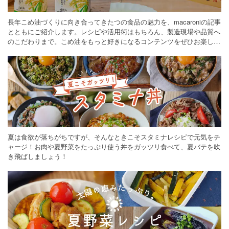
長年こめ油づくりに向き合ってきたつの食品の魅力を、macaroniの記事
とともにご紹介します。レシピや活用術はもちろん、製造現場や品質へ
のこだわりまで。こめ油をもっと好きになるコンテンツをぜひお楽しみ
ください。
夏は食欲が落ちがちですが、そんなときこそスタミナレシピで元気をチ
ャージ！お肉や夏野菜をたっぷり使う丼をガッツリ食べて、夏バテを吹
き飛ばしましょう！