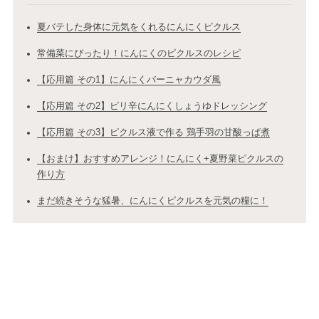
夏バテした身体に元気をくれるにんにくピクルス
常備菜にぴったり！にんにくのピクルスのレシピ
【応用篇 その1】にんにくバーニャカウダ風
【応用篇 その2】ピリ辛にんにくしょうゆドレッシング
【応用篇 その3】ピクルス液で作る 鶏手羽の甘酸っぱ煮
【おまけ】おすすめアレンジ！にんにく+夏野菜ピクルスの
作り方
まだ続きそうな猛暑、にんにくピクルスを元気の糧に！