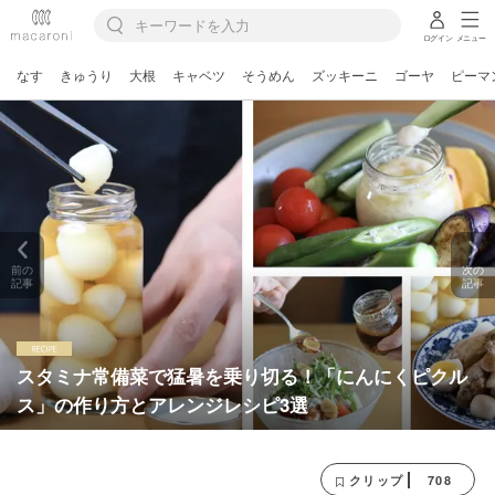
ログイン
メニュー
なす
きゅうり
大根
キャベツ
そうめん
ズッキーニ
ゴーヤ
ピーマ
前の
次の
記事
記事
スタミナ常備菜で猛暑を乗り切る！「にんにくピクル
ス」の作り方とアレンジレシピ3選
708
クリップ