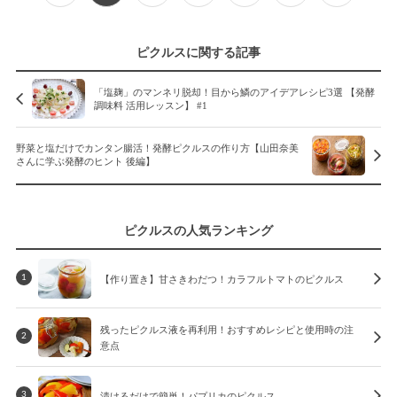
ピクルスに関する記事
「塩麹」のマンネリ脱却！目から鱗のアイデアレシピ3選 【発酵
調味料 活用レッスン】 #1
野菜と塩だけでカンタン腸活！発酵ピクルスの作り方【山田奈美
さんに学ぶ発酵のヒント 後編】
ピクルスの人気ランキング
【作り置き】甘さきわだつ！カラフルトマトのピクルス
1
残ったピクルス液を再利用！おすすめレシピと使用時の注
2
意点
漬けるだけで簡単！パプリカのピクルス
3