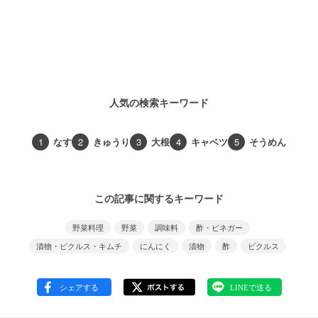
人気の検索キーワード
1
なす
2
きゅうり
3
大根
4
キャベツ
5
そうめん
この記事に関するキーワード
野菜料理
野菜
調味料
酢・ビネガー
漬物・ピクルス・キムチ
にんにく
漬物
酢
ピクルス