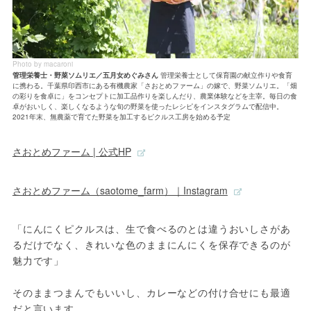
Photo by macaroni
管理栄養士・野菜ソムリエ／五月女めぐみさん
管理栄養士として保育園の献立作りや食育
に携わる。千葉県印西市にある有機農家「さおとめファーム」の嫁で、野菜ソムリエ。「畑
の彩りを食卓に」をコンセプトに加工品作りを楽しんだり、農業体験などを主宰。毎日の食
卓がおいしく、楽しくなるような旬の野菜を使ったレシピをインスタグラムで配信中。
2021年末、無農薬で育てた野菜を加工するピクルス工房を始める予定
さおとめファーム | 公式HP
さおとめファーム（saotome_farm）｜Instagram
「にんにくピクルスは、生で食べるのとは違うおいしさがあ
るだけでなく、きれいな色のままにんにくを保存できるのが
魅力です」
そのままつまんでもいいし、カレーなどの付け合せにも最適
だと言います。