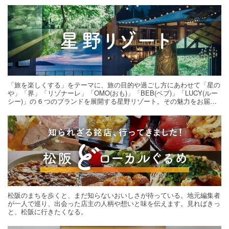
「旅を楽しくする」をテーマに、旅の目的や過ごし方にあわせて「星の
や」「界」「リゾナーレ」「OMO(おも)」「BEB(ベブ)」「LUCY(ルー
シー)」の 6 つのブランドを展開する星野リゾート。その魅力をお届け
する旅の連載。次の旅先探しのヒントにいかがですか？
松阪のまちを歩くと、まだ知らないおいしさが待っている。地元編集者
が一人で巡り、出会った店主の人柄や想いと味を伝えます。見ればきっ
と、松阪に行きたくなる。