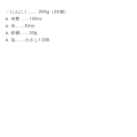
・にんにく…… 200g（20個）
a. 米酢……100cc
a. 水……50cc
a. 砂糖……30g
a. 塩……小さじ1/2杯