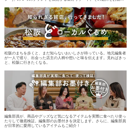
する旅の連載。次の旅先探しのヒントにいかがですか？
松阪のまちを歩くと、まだ知らないおいしさが待っている。地元編集者
が一人で巡り、出会った店主の人柄や想いと味を伝えます。見ればきっ
と、松阪に行きたくなる。
編集部員が、商品やグッズなど気になるアイテムを実際に食べたり使っ
たりして徹底検証。編集部のお墨付きを決定します。さらに、編集部員
が日常的に愛用しているアイテムもご紹介！