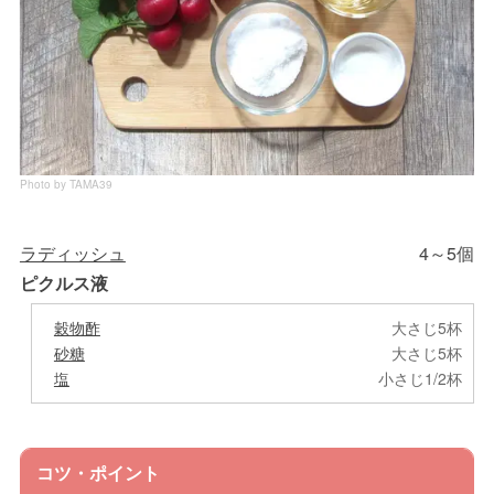
Photo by TAMA39
ラディッシュ
4～5個
ピクルス液
穀物酢
大さじ5杯
砂糖
大さじ5杯
塩
小さじ1/2杯
コツ・ポイント