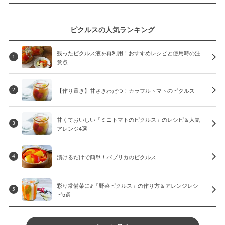
ピクルスの人気ランキング
残ったピクルス液を再利用！おすすめレシピと使用時の注
1
意点
【作り置き】甘さきわだつ！カラフルトマトのピクルス
2
甘くておいしい「ミニトマトのピクルス」のレシピ＆人気
3
アレンジ4選
漬けるだけで簡単！パプリカのピクルス
4
彩り常備菜に♪「野菜ピクルス」の作り方＆アレンジレシ
5
ピ5選