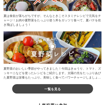
夏は食欲が落ちがちですが、そんなときこそスタミナレシピで元気をチ
ャージ！お肉や夏野菜をたっぷり使う丼をガッツリ食べて、夏バテを吹
き飛ばしましょう！
夏野菜のおいしい季節がやってきました！今回はきゅうり、トマト、ズ
ッキーニなどを使ったレシピをご紹介します。太陽の光をたっぷりあび
た夏野菜は栄養もたっぷり。美味しく食べてパワーチャージしましょう
♪
一覧を見る
人気投票に参加