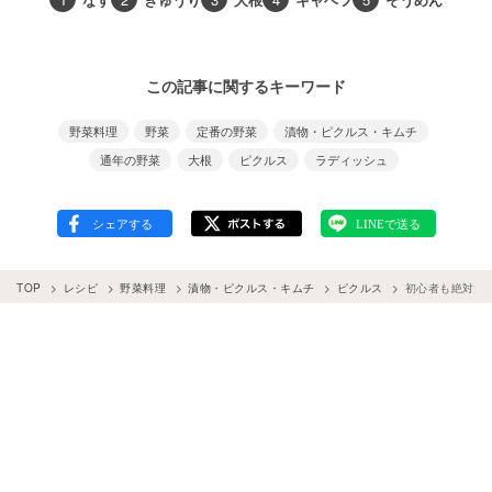
この記事に関するキーワード
野菜料理
野菜
定番の野菜
漬物・ピクルス・キムチ
通年の野菜
大根
ピクルス
ラディッシュ
TOP
レシピ
野菜料理
漬物・ピクルス・キムチ
ピクルス
初心者も絶対失