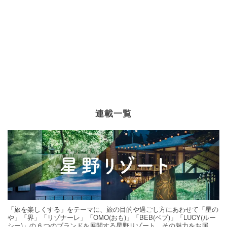
連載一覧
「旅を楽しくする」をテーマに、旅の目的や過ごし方にあわせて「星の
や」「界」「リゾナーレ」「OMO(おも)」「BEB(ベブ)」「LUCY(ルー
シー)」の 6 つのブランドを展開する星野リゾート。その魅力をお届け