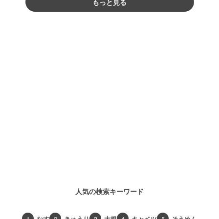
もっと見る
人気の検索キーワード
1
なす
2
きゅうり
3
大根
4
キャベツ
5
そうめん