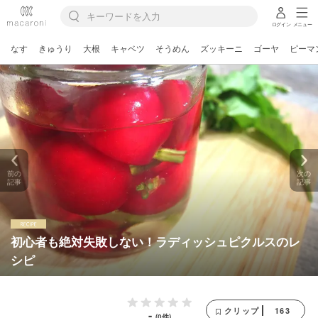
ログイン
メニュー
なす
きゅうり
大根
キャベツ
そうめん
ズッキーニ
ゴーヤ
ピーマ
前の
次の
記事
記事
初心者も絶対失敗しない！ラディッシュピクルスのレ
シピ
163
クリップ
-
(0件)