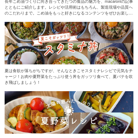
長年こめ油づくりに向き合ってきたつの食品の魅力を、macaroniの記事
とともにご紹介します。レシピや活用術はもちろん、製造現場や品質へ
のこだわりまで。こめ油をもっと好きになるコンテンツをぜひお楽しみ
ください。
夏は食欲が落ちがちですが、そんなときこそスタミナレシピで元気をチ
ャージ！お肉や夏野菜をたっぷり使う丼をガッツリ食べて、夏バテを吹
き飛ばしましょう！