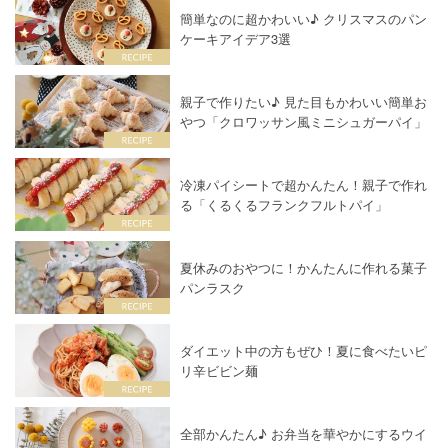
簡単なのに超かわいい♪ クリスマスのパン
ケーキアイデア3選
親子で作りたい♪ 見た目もかわいい簡単お
やつ「クロワッサン風ミニシュガーパイ」
冷凍パイシートで超かんたん！親子で作れ
る「くるくるフランクフルトパイ」
夏休みのおやつに！かんたんに作れる菓子
パンラスク
ダイエット中の方もぜひ！夏に食べたいピ
リ辛ビビン麺
全部かんたん♪ お弁当を華やかにするウイ