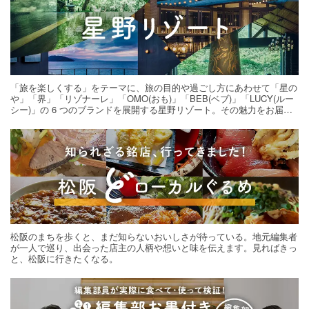
「旅を楽しくする」をテーマに、旅の目的や過ごし方にあわせて「星の
や」「界」「リゾナーレ」「OMO(おも)」「BEB(ベブ)」「LUCY(ルー
シー)」の 6 つのブランドを展開する星野リゾート。その魅力をお届け
する旅の連載。次の旅先探しのヒントにいかがですか？
松阪のまちを歩くと、まだ知らないおいしさが待っている。地元編集者
が一人で巡り、出会った店主の人柄や想いと味を伝えます。見ればきっ
と、松阪に行きたくなる。