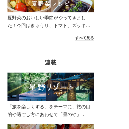
夏野菜のおいしい季節がやってきまし
た！今回はきゅうり、トマト、ズッキー
ニなどを使ったレシピをご紹介します。
すべて見る
太陽の光をたっぷりあびた夏野菜は栄養
もたっぷり。美味しく食べてパワーチャ
ージしましょう♪
連載
「旅を楽しくする」をテーマに、旅の目
的や過ごし方にあわせて「星のや」
「界」「リゾナーレ」「OMO(おも)」「B