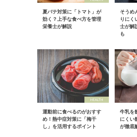
夏バテ対策に「トマト」が
そうめ
効く？上手な食べ方を管理
りにく
栄養士が解説
士が解
も
運動前に食べるのがおすす
牛乳を
め！熱中症対策に「梅干
にくい
し」を活用するポイント
が徹底