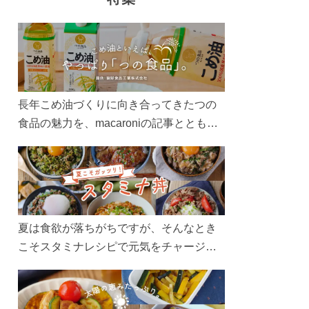
長年こめ油づくりに向き合ってきたつの
食品の魅力を、macaroniの記事とともに
ご紹介します。レシピや活用術はもちろ
ん、製造現場や品質へのこだわりまで。
こめ油をもっと好きになるコンテンツを
ぜひお楽しみください。
夏は食欲が落ちがちですが、そんなとき
こそスタミナレシピで元気をチャージ！
お肉や夏野菜をたっぷり使う丼をガッツ
リ食べて、夏バテを吹き飛ばしましょ
う！