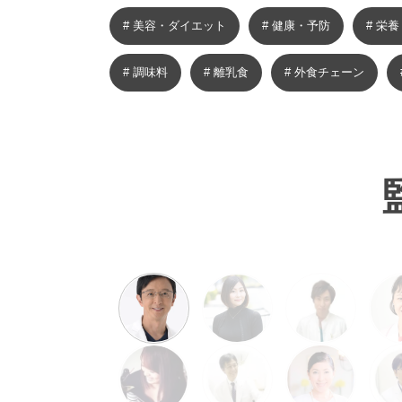
# 美容・ダイエット
# 健康・予防
# 栄
# 調味料
# 離乳食
# 外食チェーン
# 献立
# 魚介類
# 果物
# 幼児食
# デリバリーピザ
# 米・穀物（フード）
# 食材の雑学