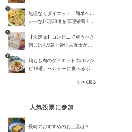
シピも【管理栄養士執筆】
3
無理なくダイエット！簡単ヘル
シーな料理38選を管理栄養士が
紹介
4
【決定版】コンビニで買うべき
朝ごはん9選！管理栄養士がロ
ーソン・セブン・ファミマから
5
鶏もも肉のダイエット向けレシ
厳選
ピ18選。ヘルシーに食べるポイ
ントを管理栄養士が解説
すべて見る
人気投票に参加
長崎のおすすめのお土産は？