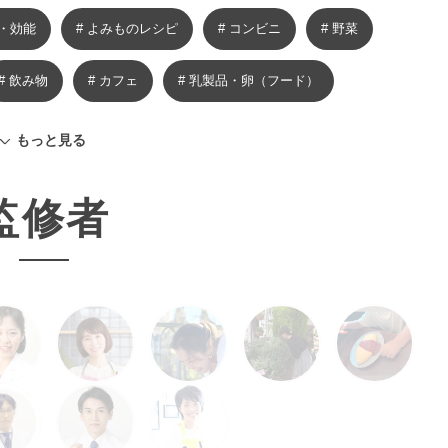
養・効能
# よみものレシピ
# コンビニ
# 野菜
# 飲み物
# カフェ
# 乳製品・卵（フード）
# 高タンパク
# 麺類
# 雑学・豆知識
もっと見る
# 調理器具を使ったレシピ
# グルテンフリー
監修者