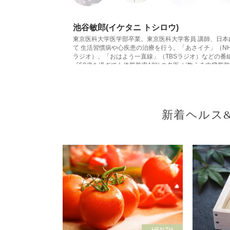
池谷敏郎(イケタニ トシロウ)
東京医科大学医学部卒業。東京医科大学客員 講師、日
て 生活習慣病や心疾患の治療を行う。「あさイチ」（N
ラジオ）、「おはよう一直線」（TBSラジオ）などの番
『50歳を過ぎても体脂肪率10%の名医 が教える内臓脂
30歳 の名医が教える「100年心臓」のつくり方 』(東
る生き方』（プレジデント社）など多数。
新着ヘルス