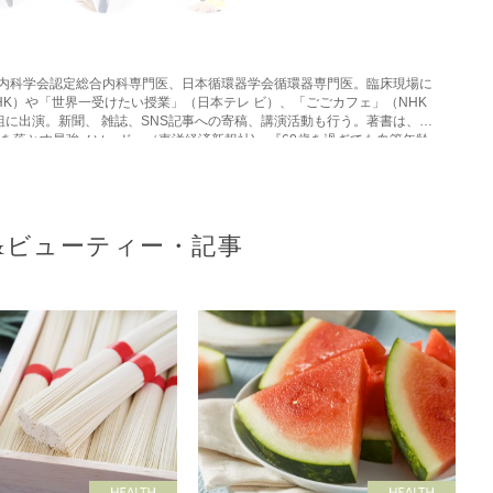
本内科学会認定総合内科専門医、日本循環器学会循環器専門医。臨床現場に
HK）や「世界一受けたい授業」（日本テレ ビ）、「ごごカフェ」（NHK
組に出演。新聞、 雑誌、SNS記事への寄稿、講演活動も行う。著書は、
肪を落とす最強メソッド』（東洋経済新報社)、『60歳を過ぎても血管年齢
洋経済新報社)、『完全版 最速で内臓脂肪を 落とし、血管年齢が20歳若返
&ビューティー・記事