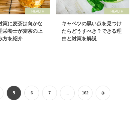
対策に麦茶は向かな
キャベツの黒い点を見つけ
理栄養士が麦茶の上
たらどうすべき？できる理
み方を紹介
由と対策を解説
5
6
7
…
162