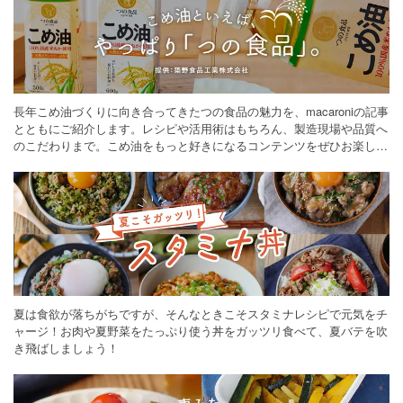
長年こめ油づくりに向き合ってきたつの食品の魅力を、macaroniの記事
とともにご紹介します。レシピや活用術はもちろん、製造現場や品質へ
のこだわりまで。こめ油をもっと好きになるコンテンツをぜひお楽しみ
ください。
夏は食欲が落ちがちですが、そんなときこそスタミナレシピで元気をチ
ャージ！お肉や夏野菜をたっぷり使う丼をガッツリ食べて、夏バテを吹
き飛ばしましょう！