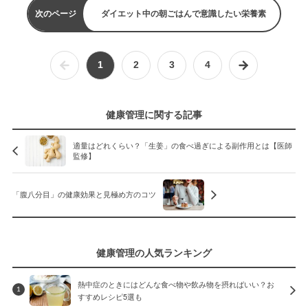
次のページ
ダイエット中の朝ごはんで意識したい栄養素
1
2
3
4
健康管理に関する記事
適量はどれくらい？「生姜」の食べ過ぎによる副作用とは【医師
監修】
「腹八分目」の健康効果と見極め方のコツ
健康管理の人気ランキング
熱中症のときにはどんな食べ物や飲み物を摂ればいい？お
1
すすめレシピ5選も