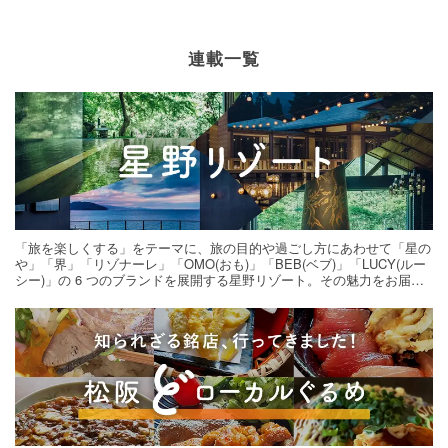
連載一覧
「旅を楽しくする」をテーマに、旅の目的や過ごし方にあわせて「星の
や」「界」「リゾナーレ」「OMO(おも)」「BEB(ベブ)」「LUCY(ルー
シー)」の 6 つのブランドを展開する星野リゾート。その魅力をお届け
する旅の連載。次の旅先探しのヒントにいかがですか？