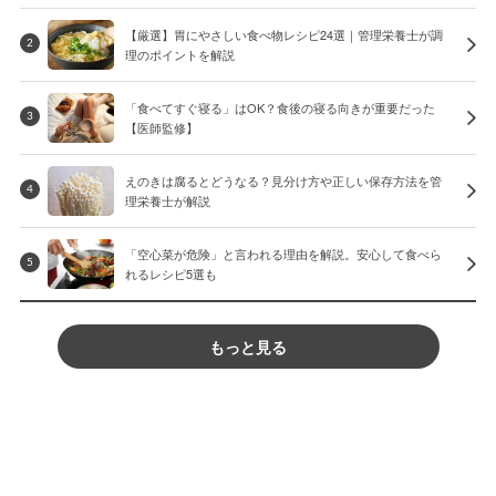
【厳選】胃にやさしい食べ物レシピ24選｜管理栄養士が調
2
理のポイントを解説
「食べてすぐ寝る」はOK？食後の寝る向きが重要だった
3
【医師監修】
えのきは腐るとどうなる？見分け方や正しい保存方法を管
4
理栄養士が解説
「空心菜が危険」と言われる理由を解説。安心して食べら
5
れるレシピ5選も
もっと見る