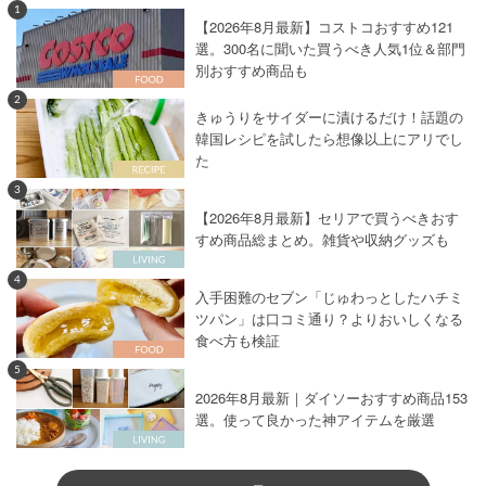
1
【2026年8月最新】コストコおすすめ121
選。300名に聞いた買うべき人気1位＆部門
別おすすめ商品も
2
きゅうりをサイダーに漬けるだけ！話題の
韓国レシピを試したら想像以上にアリでし
た
3
【2026年8月最新】セリアで買うべきおす
すめ商品総まとめ。雑貨や収納グッズも
4
入手困難のセブン「じゅわっとしたハチミ
ツパン」は口コミ通り？よりおいしくなる
食べ方も検証
5
2026年8月最新｜ダイソーおすすめ商品153
選。使って良かった神アイテムを厳選