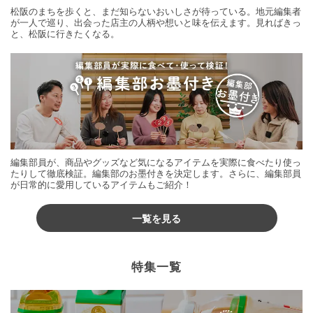
松阪のまちを歩くと、まだ知らないおいしさが待っている。地元編集者
が一人で巡り、出会った店主の人柄や想いと味を伝えます。見ればきっ
と、松阪に行きたくなる。
編集部員が、商品やグッズなど気になるアイテムを実際に食べたり使っ
たりして徹底検証。編集部のお墨付きを決定します。さらに、編集部員
が日常的に愛用しているアイテムもご紹介！
一覧を見る
特集一覧