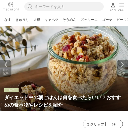
ログイン
メニュー
なす
きゅうり
大根
キャベツ
そうめん
ズッキーニ
ゴーヤ
ピーマ
前の
次の
記事
記事
ダイエット中の朝ごはんは何を食べたらいい？おすす
めの食べ物やレシピを紹介
39
クリップ