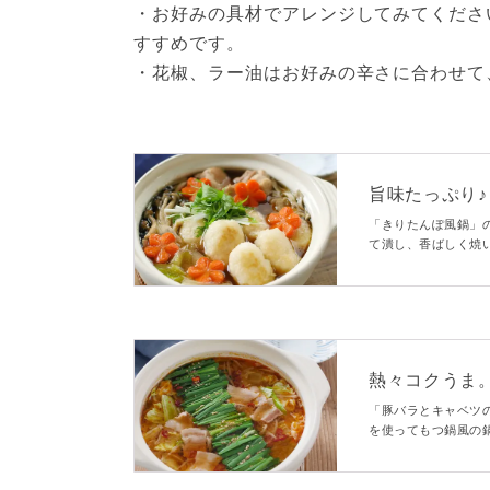
・お好みの具材でアレンジしてみてくださ
すすめです。
・花椒、ラー油はお好みの辛さに合わせて
旨味たっぷり♪
「きりたんぽ風鍋」
て潰し、香ばしく焼
旨味がたっぷり詰ま
よ。
熱々コクうま
「豚バラとキャベツ
を使ってもつ鍋風の
味のある鍋を作るこ
も食べやすいひと品