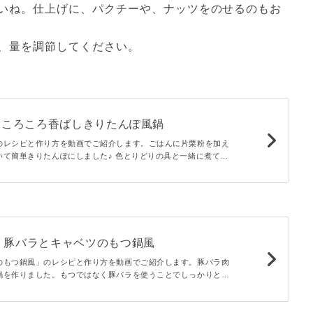
いね。仕上げに、パクチーや、ナッツをのせるのもお
、量を調節してください。
 ころころ香ばしきりたんぽ風鍋
のレシピと作り方を動画でご紹介します。ごはんに片栗粉を加え
いて簡単きりたんぽにしました♪ 色とりどりの具と一緒に煮て、
った心温まるひと品に。きりたんぽのモチモチ感がハマる鍋です
。豚バラとキャベツのもつ鍋風
のもつ鍋風」のレシピと作り方を動画でご紹介します。豚バラ肉
鍋を作りました。もつではなく豚バラを使うことでしっかりと旨
とができます。もつの下処理不要なので簡単コツいらず。お子様
ですよ。