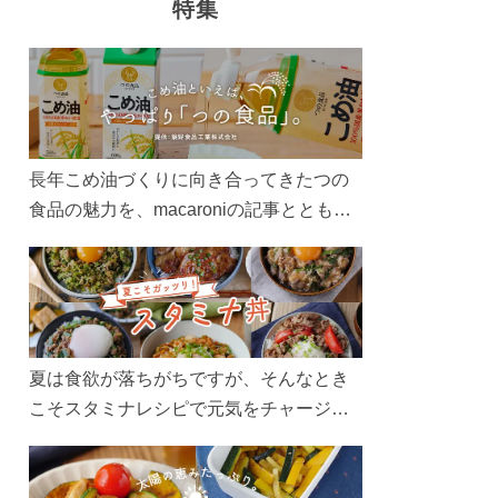
特集
長年こめ油づくりに向き合ってきたつの
食品の魅力を、macaroniの記事とともに
ご紹介します。レシピや活用術はもちろ
ん、製造現場や品質へのこだわりまで。
こめ油をもっと好きになるコンテンツを
ぜひお楽しみください。
夏は食欲が落ちがちですが、そんなとき
こそスタミナレシピで元気をチャージ！
お肉や夏野菜をたっぷり使う丼をガッツ
リ食べて、夏バテを吹き飛ばしましょ