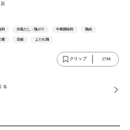
更新
味料
洋風だし・鶏ガラ
中華調味料
鶏肉
の素
花椒
よだれ鶏
クリップ
2798
りくる