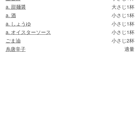
a. 甜麺醤
大さじ1杯
a. 酒
小さじ1杯
a. しょうゆ
小さじ1杯
a. オイスターソース
小さじ1杯
ごま油
小さじ2杯
糸唐辛子
適量