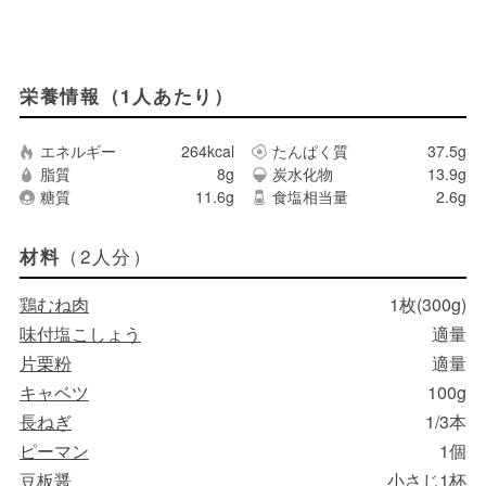
栄養情報（1人あたり）
エネルギー
264kcal
たんぱく質
37.5g
脂質
8g
炭水化物
13.9g
糖質
11.6g
食塩相当量
2.6g
（2人分）
材料
鶏むね肉
1枚(300g)
味付塩こしょう
適量
片栗粉
適量
キャベツ
100g
長ねぎ
1/3本
ピーマン
1個
豆板醤
小さじ1杯