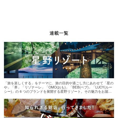
連載一覧
「旅を楽しくする」をテーマに、旅の目的や過ごし方にあわせて「星の
や」「界」「リゾナーレ」「OMO(おも)」「BEB(ベブ)」「LUCY(ルー
シー)」の 6 つのブランドを展開する星野リゾート。その魅力をお届け
する旅の連載。次の旅先探しのヒントにいかがですか？