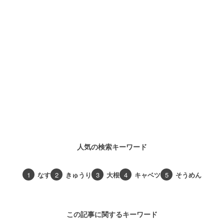
人気の検索キーワード
1
なす
2
きゅうり
3
大根
4
キャベツ
5
そうめん
この記事に関するキーワード