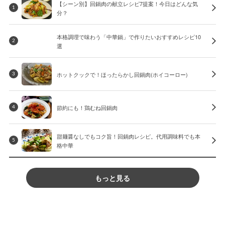
【シーン別】回鍋肉の献立レシピ7提案！今日はどんな気
1
分？
本格調理で味わう「中華鍋」で作りたいおすすめレシピ10
2
選
ホットクックで！ほったらかし回鍋肉(ホイコーロー)
3
節約にも！鶏むね回鍋肉
4
甜麺醤なしでもコク旨！回鍋肉レシピ。代用調味料でも本
5
格中華
もっと見る