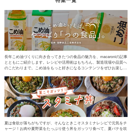
長年こめ油づくりに向き合ってきたつの食品の魅力を、macaroniの記事
とともにご紹介します。レシピや活用術はもちろん、製造現場や品質へ
のこだわりまで。こめ油をもっと好きになるコンテンツをぜひお楽しみ
ください。
夏は食欲が落ちがちですが、そんなときこそスタミナレシピで元気をチ
ャージ！お肉や夏野菜をたっぷり使う丼をガッツリ食べて、夏バテを吹