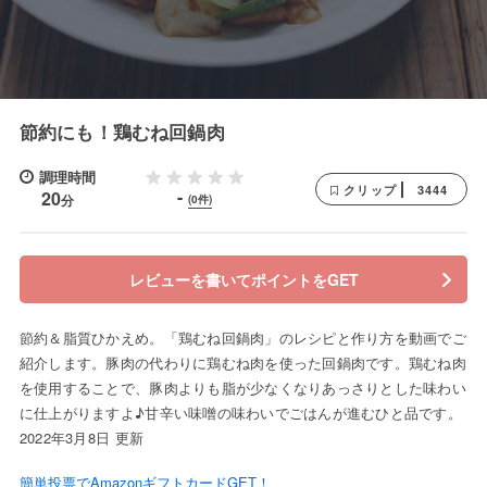
節約にも！鶏むね回鍋肉
調理時間
3444
クリップ
-
20
分
(0件)
レビューを書いてポイントをGET
節約＆脂質ひかえめ。「鶏むね回鍋肉」のレシピと作り方を動画でご
紹介します。豚肉の代わりに鶏むね肉を使った回鍋肉です。鶏むね肉
を使用することで、豚肉よりも脂が少なくなりあっさりとした味わい
に仕上がりますよ♪甘辛い味噌の味わいでごはんが進むひと品です。
2022年3月8日 更新
簡単投票でAmazonギフトカードGET！