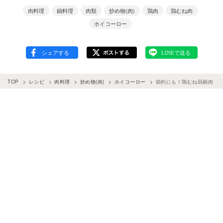
肉料理
鍋料理
肉類
炒め物(肉)
鶏肉
鶏むね肉
ホイコーロー
TOP
レシピ
肉料理
炒め物(肉)
ホイコーロー
節約にも！鶏むね回鍋肉