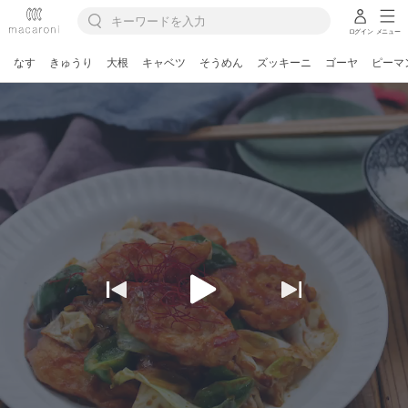
ログイン
メニュー
なす
きゅうり
大根
キャベツ
そうめん
ズッキーニ
ゴーヤ
ピーマ