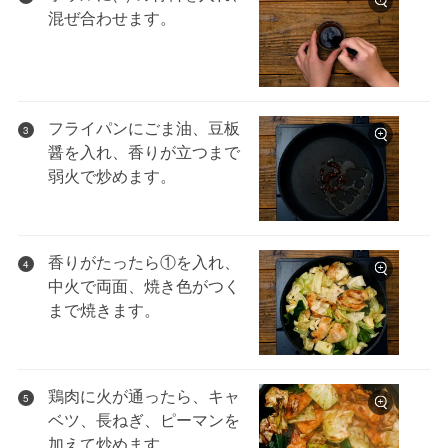
混ぜ合わせます。
フライパンにごま油、豆板
3
醤を入れ、香りが立つまで
弱火で炒めます。
香りがたったら①を入れ、
4
中火で両面、焼き色がつく
まで焼きます。
鶏肉に火が通ったら、キャ
5
ベツ、長ねぎ、ピーマンを
加えて炒めます。