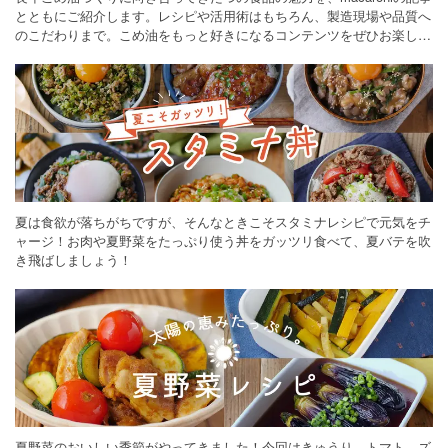
とともにご紹介します。レシピや活用術はもちろん、製造現場や品質へ
のこだわりまで。こめ油をもっと好きになるコンテンツをぜひお楽しみ
ください。
夏は食欲が落ちがちですが、そんなときこそスタミナレシピで元気をチ
ャージ！お肉や夏野菜をたっぷり使う丼をガッツリ食べて、夏バテを吹
き飛ばしましょう！
夏野菜のおいしい季節がやってきました！今回はきゅうり、トマト、ズ