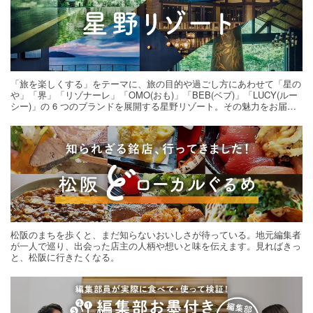
「旅を楽しくする」をテーマに、旅の目的や過ごし方にあわせて「星の
や」「界」「リゾナーレ」「OMO(おも)」「BEB(ベブ)」「LUCY(ルー
シー)」の 6 つのブランドを展開する星野リゾート。その魅力をお届け
する旅の連載。次の旅先探しのヒントにいかがですか？
松阪のまちを歩くと、まだ知らないおいしさが待っている。地元編集者
が一人で巡り、出会った店主の人柄や想いと味を伝えます。見ればきっ
と、松阪に行きたくなる。