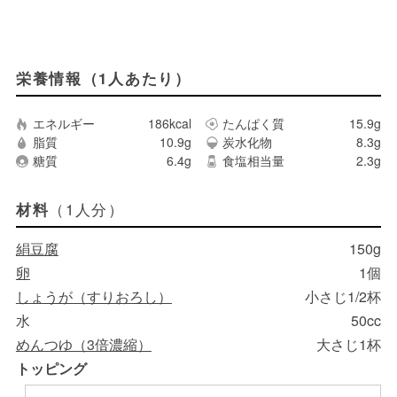
栄養情報（1人あたり）
エネルギー
186kcal
たんぱく質
15.9g
脂質
10.9g
炭水化物
8.3g
糖質
6.4g
食塩相当量
2.3g
（1人分）
材料
絹豆腐
150g
卵
1個
しょうが（すりおろし）
小さじ1/2杯
水
50cc
めんつゆ（3倍濃縮）
大さじ1杯
トッピング