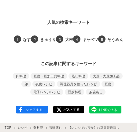
人気の検索キーワード
1
なす
2
きゅうり
3
大根
4
キャベツ
5
そうめん
この記事に関するキーワード
卵料理
豆腐・豆加工品料理
蒸し料理
大豆・大豆加工品
卵
夜食レシピ
調理器具を使ったレシピ
豆腐
電子レンジレシピ
豆腐料理
茶碗蒸し
TOP
レシピ
卵料理
茶碗蒸し
【レンジでお夜食】お豆腐茶碗蒸し