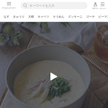
ログイン
メニュー
なす
きゅうり
大根
キャベツ
そうめん
ズッキーニ
ゴーヤ
ピーマ