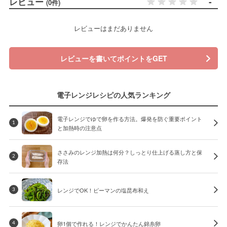
レビュー
-
(0件)
レビューはまだありません
レビューを書いてポイントをGET
電子レンジレシピの人気ランキング
電子レンジでゆで卵を作る方法。爆発を防ぐ重要ポイント
1
と加熱時の注意点
ささみのレンジ加熱は何分？しっとり仕上げる蒸し方と保
2
存法
レンジでOK！ピーマンの塩昆布和え
3
卵1個で作れる！レンジでかんたん錦糸卵
4