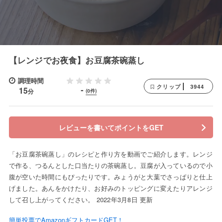
【レンジでお夜食】お豆腐茶碗蒸し
調理時間
3944
クリップ
-
15
分
(0件)
レビューを書いてポイントをGET
「お豆腐茶碗蒸し」のレシピと作り方を動画でご紹介します。レンジ
で作る、つるんとした口当たりの茶碗蒸し。豆腐が入っているので小
腹が空いた時間にもぴったりです。みょうがと大葉でさっぱりと仕上
げました。あんをかけたり、お好みのトッピングに変えたりアレンジ
して召し上がってください。 2022年3月8日 更新
簡単投票でAmazonギフトカードGET！