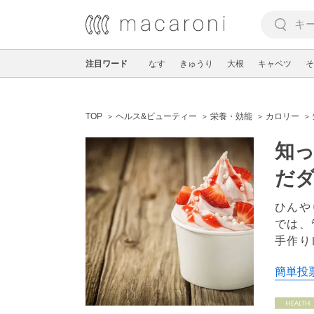
注目ワード
なす
きゅうり
大根
キャベツ
そ
TOP
ヘルス&ビューティー
栄養・効能
カロリー
知
だ
ひんや
では、
手作り
簡単投票