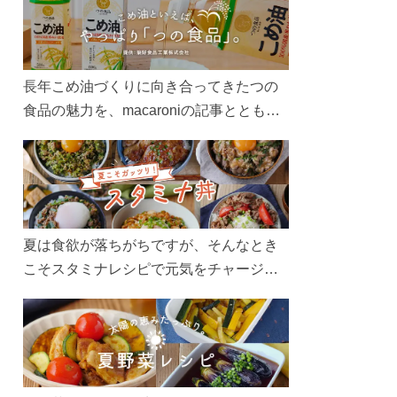
長年こめ油づくりに向き合ってきたつの
食品の魅力を、macaroniの記事とともに
ご紹介します。レシピや活用術はもちろ
ん、製造現場や品質へのこだわりまで。
こめ油をもっと好きになるコンテンツを
ぜひお楽しみください。
夏は食欲が落ちがちですが、そんなとき
こそスタミナレシピで元気をチャージ！
お肉や夏野菜をたっぷり使う丼をガッツ
リ食べて、夏バテを吹き飛ばしましょ
う！