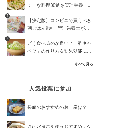
シーな料理38選を管理栄養士が
紹介
4
【決定版】コンビニで買うべき
朝ごはん9選！管理栄養士がロ
ーソン・セブン・ファミマから
5
どう食べるのが良い？「酢キャ
厳選
ベツ」の作り方＆効果効能につ
いて
すべて見る
人気投票に参加
長崎のおすすめのお土産は？
さば水煮缶を使うおすすめレシ