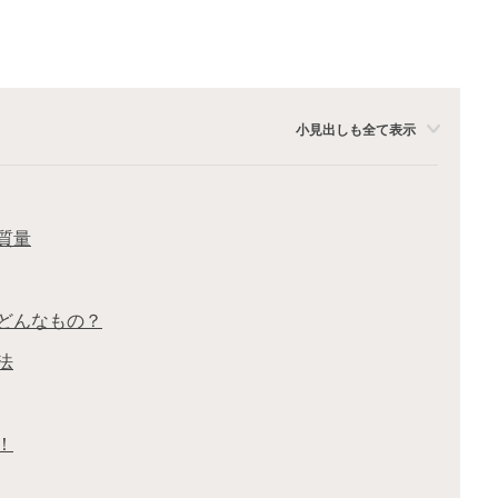
小見出しも全て表示
質量
どんなもの？
法
！