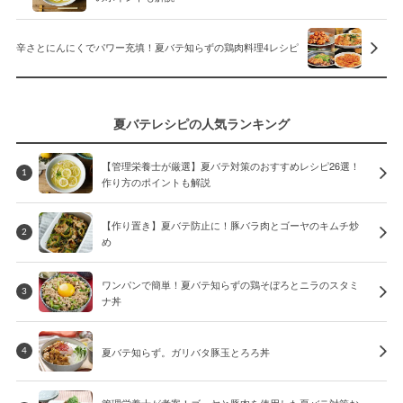
辛さとにんにくでパワー充填！夏バテ知らずの鶏肉料理4レシピ
夏バテレシピの人気ランキング
【管理栄養士が厳選】夏バテ対策のおすすめレシピ26選！
1
作り方のポイントも解説
【作り置き】夏バテ防止に！豚バラ肉とゴーヤのキムチ炒
2
め
ワンパンで簡単！夏バテ知らずの鶏そぼろとニラのスタミ
3
ナ丼
夏バテ知らず。ガリバタ豚玉とろろ丼
4
管理栄養士が考案！ゴーヤと豚肉を使用した夏バテ対策お