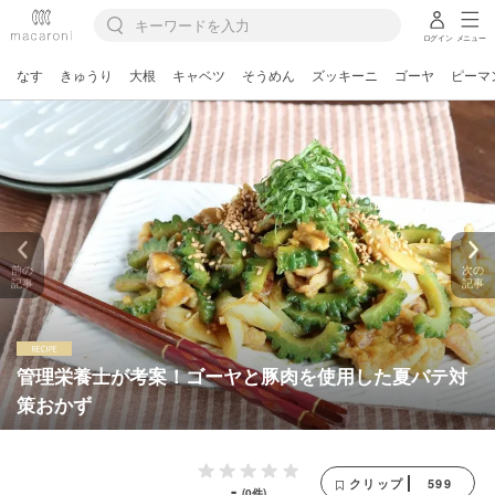
ログイン
メニュー
なす
きゅうり
大根
キャベツ
そうめん
ズッキーニ
ゴーヤ
ピーマ
前の
次の
記事
記事
管理栄養士が考案！ゴーヤと豚肉を使用した夏バテ対
策おかず
599
クリップ
-
(0件)