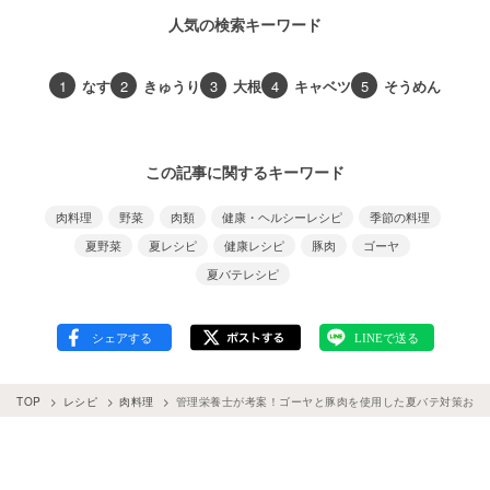
人気の検索キーワード
1
なす
2
きゅうり
3
大根
4
キャベツ
5
そうめん
この記事に関するキーワード
肉料理
野菜
肉類
健康・ヘルシーレシピ
季節の料理
夏野菜
夏レシピ
健康レシピ
豚肉
ゴーヤ
夏バテレシピ
TOP
レシピ
肉料理
管理栄養士が考案！ゴーヤと豚肉を使用した夏バテ対策おか