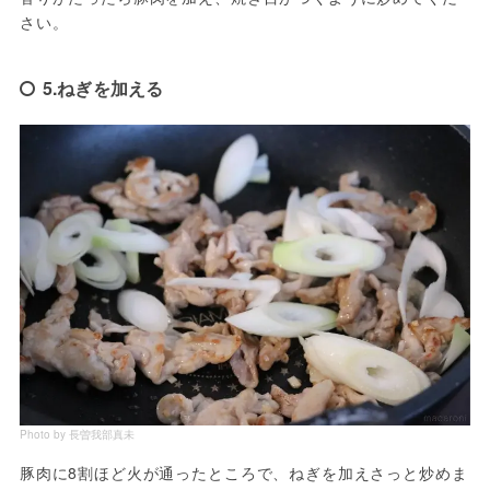
さい。
5.ねぎを加える
Photo by 長曽我部真未
豚肉に8割ほど火が通ったところで、ねぎを加えさっと炒めま