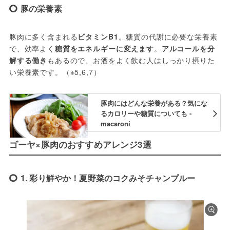
豚の栄養素
豚肉に多く含まれる
ビタミンB1
。糖質の代謝に必要な栄養素
で、効率よく
糖質をエネルギーに変えます
。
アルコールを分
解する働き
もあるので、お酒をよく飲む人はしっかり摂りた
い栄養素です。（※5,6,7）
豚肉にはどんな栄養がある？気にな
るカロリーや糖質についても -
macaroni
ゴーヤ×豚肉のおすすめアレンジ3選
1. 彩り鮮やか！夏野菜のコクみそチャンプルー