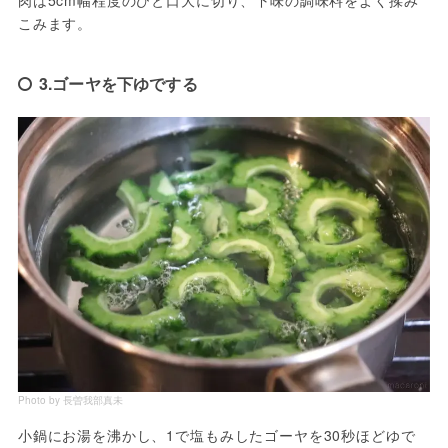
肉は5cm幅程度のひと口大に切り、下味の調味料をよく揉み
こみます。
3.ゴーヤを下ゆでする
Photo by 長曽我部真未
小鍋にお湯を沸かし、1で塩もみしたゴーヤを30秒ほどゆで