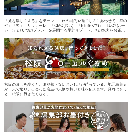
「旅を楽しくする」をテーマに、旅の目的や過ごし方にあわせて「星の
や」「界」「リゾナーレ」「OMO(おも)」「BEB(ベブ)」「LUCY(ルー
シー)」の 6 つのブランドを展開する星野リゾート。その魅力をお届け
する旅の連載。次の旅先探しのヒントにいかがですか？
松阪のまちを歩くと、まだ知らないおいしさが待っている。地元編集者
が一人で巡り、出会った店主の人柄や想いと味を伝えます。見ればきっ
と、松阪に行きたくなる。