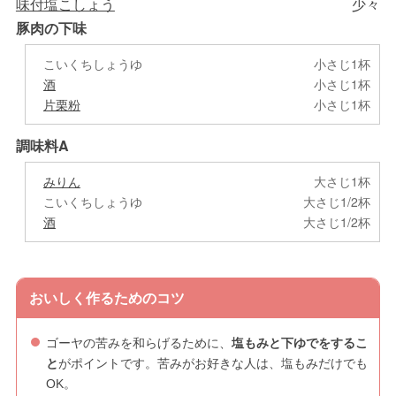
味付塩こしょう
少々
豚肉の下味
こいくちしょうゆ
小さじ1杯
酒
小さじ1杯
片栗粉
小さじ1杯
調味料A
みりん
大さじ1杯
こいくちしょうゆ
大さじ1/2杯
酒
大さじ1/2杯
おいしく作るためのコツ
ゴーヤの苦みを和らげるために、
塩もみと下ゆでをするこ
と
がポイントです。苦みがお好きな人は、塩もみだけでも
OK。