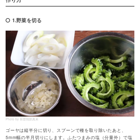
1.野菜を切る
Photo by 長曽我部真未
ゴーヤは縦半分に切り、スプーンで種を取り除いたあと、
5mm幅の半月切りにします。ふたつまみの塩（分量外）で塩