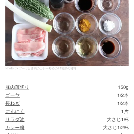
Photo by ゴーヤと豚肉のカレー炒めの13種類の材料
豚肉薄切り
150g
ゴーヤ
1/2本
長ねぎ
1/2本
にんにく
1片
サラダ油
大さじ1杯
カレー粉
大さじ1/2杯