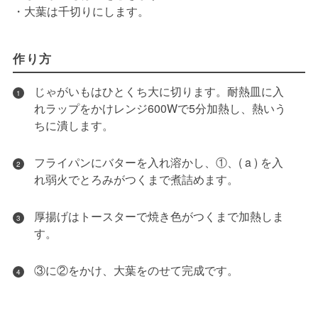
・大葉は千切りにします。
作り方
じゃがいもはひとくち大に切ります。耐熱皿に入
1
れラップをかけレンジ600Wで5分加熱し、熱いう
ちに潰します。
フライパンにバターを入れ溶かし、①、( a ) を入
2
れ弱火でとろみがつくまで煮詰めます。
厚揚げはトースターで焼き色がつくまで加熱しま
3
す。
③に②をかけ、大葉をのせて完成です。
4