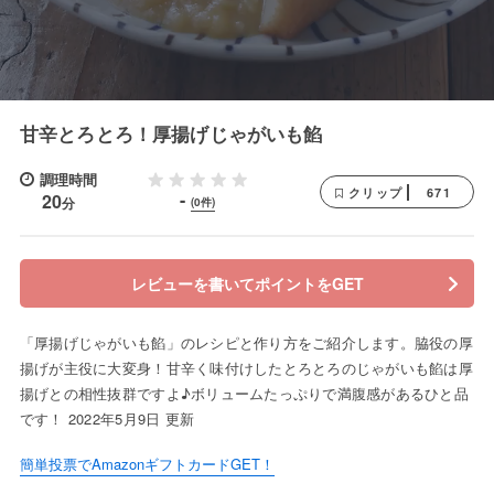
甘辛とろとろ！厚揚げじゃがいも餡
調理時間
671
クリップ
-
20
分
(0件)
レビューを書いてポイントをGET
「厚揚げじゃがいも餡」のレシピと作り方をご紹介します。脇役の厚
揚げが主役に大変身！甘辛く味付けしたとろとろのじゃがいも餡は厚
揚げとの相性抜群ですよ♪ボリュームたっぷりで満腹感があるひと品
です！ 2022年5月9日 更新
簡単投票でAmazonギフトカードGET！