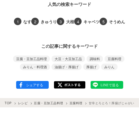
人気の検索キーワード
1
なす
2
きゅうり
3
大根
4
キャベツ
5
そうめん
この記事に関するキーワード
豆腐・豆加工品料理
大豆・大豆加工品
調味料
豆腐料理
みりん・料理酒
油揚げ・厚揚げ
厚揚げ
みりん
TOP
レシピ
豆腐・豆加工品料理
豆腐料理
甘辛とろとろ！厚揚げじゃがいも