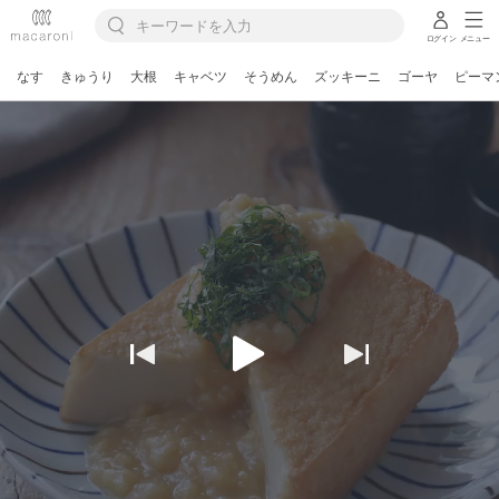
ログイン
メニュー
なす
きゅうり
大根
キャベツ
そうめん
ズッキーニ
ゴーヤ
ピーマ