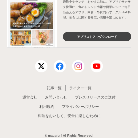
通勤中やランチ、おやすみ前に、アプリでサクサ
ク快適に。食のトレンド情報や簡単レシピに毎日
出会えるアプリ。内食・外食問わず、グルメや料
理、暮らしに関する幅広い情報を楽しめます。
アプリストアでダウンロード
記事一覧
ライター一覧
運営会社
お問い合わせ
プレスリリースのご送付
利用規約
プライバシーポリシー
料理をおいしく、安全に楽しむために
© macaroni All Rights Reserved.