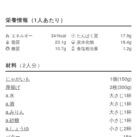
栄養情報（1人あたり）
エネルギー
341kcal
たんぱく質
17.9g
脂質
23.1g
炭水化物
18.4g
糖質
10.7g
食塩相当量
1.2g
（2人分）
材料
じゃがいも
1個(150g)
厚揚げ
2枚(300g)
a.水
大さじ1杯
a.酒
大さじ1杯
a.みりん
大さじ1杯
a.砂糖
小さじ1杯
a.しょうゆ
小さじ2杯
バター
15g