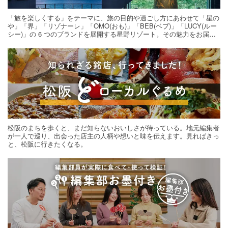
「旅を楽しくする」をテーマに、旅の目的や過ごし方にあわせて「星の
や」「界」「リゾナーレ」「OMO(おも)」「BEB(ベブ)」「LUCY(ルー
シー)」の 6 つのブランドを展開する星野リゾート。その魅力をお届け
する旅の連載。次の旅先探しのヒントにいかがですか？
松阪のまちを歩くと、まだ知らないおいしさが待っている。地元編集者
が一人で巡り、出会った店主の人柄や想いと味を伝えます。見ればきっ
と、松阪に行きたくなる。