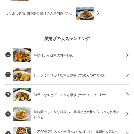
カリふわ食感♪自家製厚揚げの大葉肉みそがけ
厚揚げの人気ランキング
厚揚げとそぼろの甘辛炒め
1
レンジで作れる！なすと厚揚げのめんつゆ煮浸し
2
簡単！なすとピーマンと厚揚げのオイスター炒め
3
短時間でしっかり味染み。厚揚げと大根で作るみぞれ煮の
4
レシピ
【2025年版】みんなが選んだ1位はこれ！厚揚げ人気レシ
5