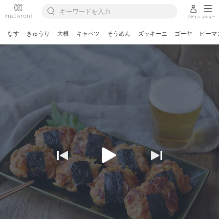
ログイン
メニュー
なす
きゅうり
大根
キャベツ
そうめん
ズッキーニ
ゴーヤ
ピーマ