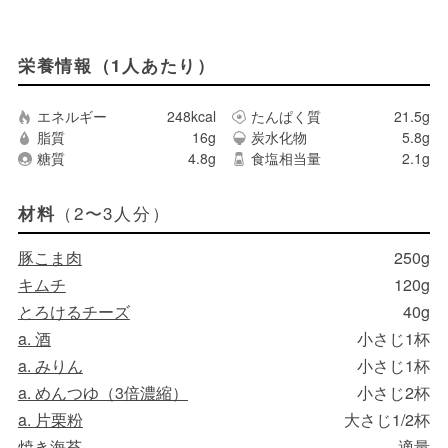
栄養情報（1人あたり）
エネルギー
248kcal
たんぱく質
21.5g
脂質
16g
炭水化物
5.8g
糖質
4.8g
食塩相当量
2.1g
（2〜3人分）
材料
豚こま肉
250g
キムチ
120g
とろけるチーズ
40g
a. 酒
小さじ1杯
a. みりん
小さじ1杯
a. めんつゆ（3倍濃縮）
小さじ2杯
a. 片栗粉
大さじ1/2杯
焼き海苔
適量