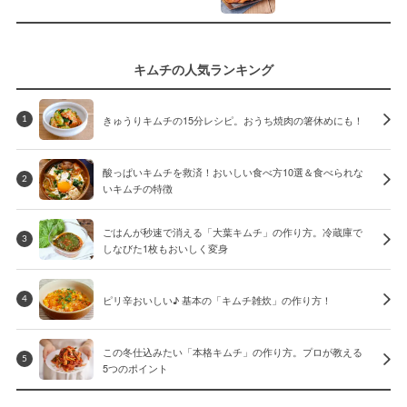
キムチの人気ランキング
きゅうりキムチの15分レシピ。おうち焼肉の箸休めにも！
1
酸っぱいキムチを救済！おいしい食べ方10選＆食べられな
2
いキムチの特徴
ごはんが秒速で消える「大葉キムチ」の作り方。冷蔵庫で
3
しなびた1枚もおいしく変身
ピリ辛おいしい♪ 基本の「キムチ雑炊」の作り方！
4
この冬仕込みたい「本格キムチ」の作り方。プロが教える
5
5つのポイント