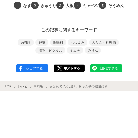
1
なす
2
きゅうり
3
大根
4
キャベツ
5
そうめん
この記事に関するキーワード
肉料理
野菜
調味料
おつまみ
みりん・料理酒
漬物・ピクルス
キムチ
みりん
TOP
レシピ
肉料理
まとめて焼くだけ。豚キムチの磯辺焼き