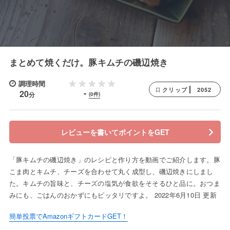
まとめて焼くだけ。豚キムチの磯辺焼き
調理時間
2052
クリップ
-
20
分
(0件)
レビューを書いてポイントをGET
「豚キムチの磯辺焼き」のレシピと作り方を動画でご紹介します。豚
こま肉とキムチ、チーズを合わせて丸く成型し、磯辺焼きにしまし
た。キムチの旨味と、チーズの塩気が食欲をそそるひと品に。おつま
みにも、ごはんのおかずにもピッタリですよ。 2022年6月10日 更新
簡単投票でAmazonギフトカードGET！