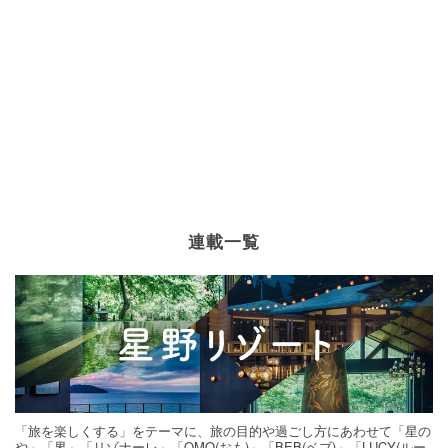
連載一覧
「旅を楽しくする」をテーマに、旅の目的や過ごし方にあわせて「星の
や」「界」「リゾナーレ」「OMO(おも)」「BEB(ベブ)」「LUCY(ルー