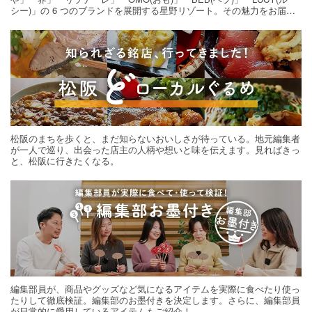
シー)」の 6 つのブランドを展開する星野リゾート。その魅力をお届け
する旅の連載。次の旅先探しのヒントにいかがですか？
松阪のまちを歩くと、まだ知らないおいしさが待っている。地元編集者
が一人で巡り、出会った店主の人柄や想いと味を伝えます。見ればきっ
と、松阪に行きたくなる。
編集部員が、商品やグッズなど気になるアイテムを実際に食べたり使っ
たりして徹底検証。編集部のお墨付きを決定します。さらに、編集部員
が日常的に愛用しているアイテムもご紹介！