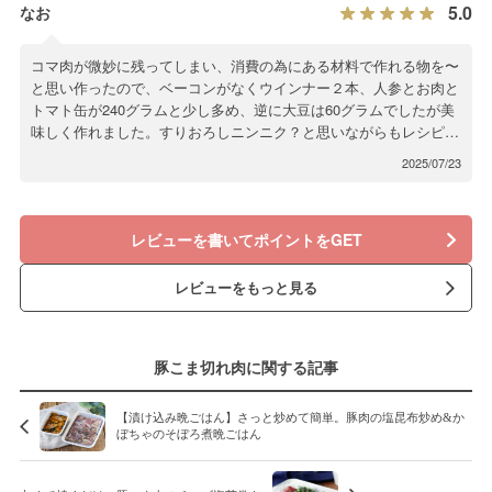
5.0
なお
コマ肉が微妙に残ってしまい、消費の為にある材料で作れる物を〜
と思い作ったので、ベーコンがなくウインナー２本、人参とお肉と
トマト缶が240グラムと少し多め、逆に大豆は60グラムでしたが美
味しく作れました。すりおろしニンニク？と思いながらもレシピに
忠実に調理して実際食べてみたら、お肉が美味しく感じました!シ
2025/07/23
ンプルな調味料で作れるしまた作ると思います。
レビューを書いてポイントをGET
レビューをもっと見る
豚こま切れ肉に関する記事
【漬け込み晩ごはん】さっと炒めて簡単。豚肉の塩昆布炒め&か
ぼちゃのそぼろ煮晩ごはん