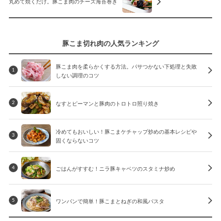
丸めて焼くだけ。豚こま肉のチーズ海苔巻き
豚こま切れ肉の人気ランキング
豚こま肉を柔らかくする方法。パサつかない下処理と失敗
1
しない調理のコツ
なすとピーマンと豚肉のトロトロ照り焼き
2
冷めてもおいしい！豚こまケチャップ炒めの基本レシピや
3
固くならないコツ
ごはんがすすむ！ニラ豚キャベツのスタミナ炒め
4
ワンパンで簡単！豚こまとねぎの和風パスタ
5