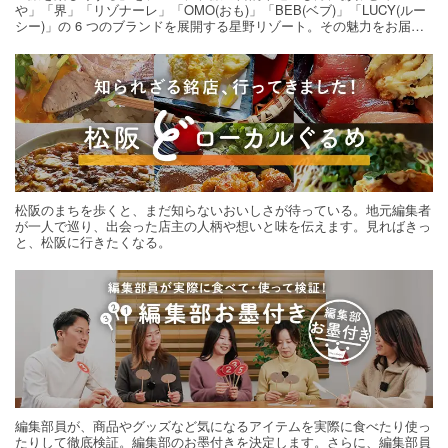
や」「界」「リゾナーレ」「OMO(おも)」「BEB(ベブ)」「LUCY(ルー
シー)」の 6 つのブランドを展開する星野リゾート。その魅力をお届け
する旅の連載。次の旅先探しのヒントにいかがですか？
松阪のまちを歩くと、まだ知らないおいしさが待っている。地元編集者
が一人で巡り、出会った店主の人柄や想いと味を伝えます。見ればきっ
と、松阪に行きたくなる。
編集部員が、商品やグッズなど気になるアイテムを実際に食べたり使っ
たりして徹底検証。編集部のお墨付きを決定します。さらに、編集部員