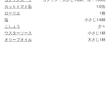
カットトマト缶
1/2缶
ローリエ
1枚
塩
小さじ1/4杯
こしょう
少々
ウスターソース
小さじ1杯
オリーブオイル
大さじ1杯