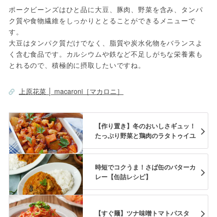
ポークビーンズはひと品に大豆、豚肉、野菜を含み、タンパ
ク質や食物繊維をしっかりととることができるメニューで
す。

大豆はタンパク質だけでなく、脂質や炭水化物をバランスよ
く含む食品です。カルシウムや鉄など不足しがちな栄養素も
上原花菜 │ macaroni［マカロニ］
【作り置き】冬のおいしさギュッ！
たっぷり野菜と鶏肉のラタトゥイユ
時短でコクうま！さば缶のバターカ
レー【缶詰レシピ】
【すぐ麺】ツナ味噌トマトパスタ