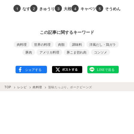
1
なす
2
きゅうり
3
大根
4
キャベツ
5
そうめん
この記事に関するキーワード
肉料理
世界の料理
肉類
調味料
洋風だし・鶏ガラ
豚肉
アメリカ料理
豚こま切れ肉
コンソメ
TOP
レシピ
肉料理
旨味たっぷり。ポークビーンズ