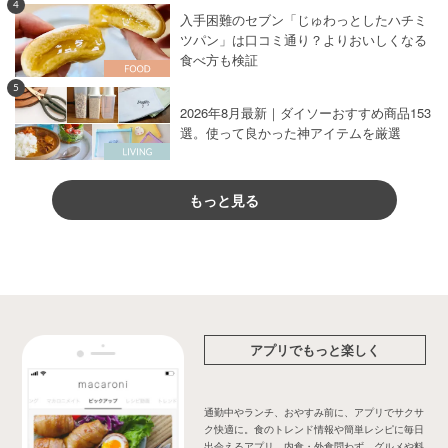
4
入手困難のセブン「じゅわっとしたハチミ
ツパン」は口コミ通り？よりおいしくなる
食べ方も検証
5
2026年8月最新｜ダイソーおすすめ商品153
選。使って良かった神アイテムを厳選
もっと見る
アプリでもっと楽しく
通勤中やランチ、おやすみ前に、アプリでサクサ
ク快適に。食のトレンド情報や簡単レシピに毎日
出会えるアプリ。内食・外食問わず、グルメや料