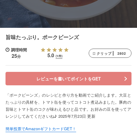
旨味たっぷり。ポークビーンズ
調理時間
2802
クリップ
5.0
25
分
(1件)
レビューを書いてポイントをGET
「ポークビーンズ」のレシピと作り方を動画でご紹介します。大豆と
たっぷりの具材を、トマト缶を使ってコトコト煮込みました。豚肉の
旨味とトマト缶のコクが味わえるひと品です。お好みの豆を使ってア
レンジしてみてくださいね♪ 2025年7月23日 更新
簡単投票でAmazonギフトカードGET！