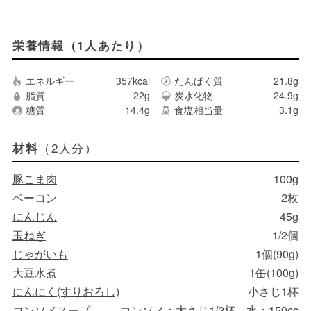
栄養情報（1人あたり）
エネルギー
357kcal
たんぱく質
21.8g
脂質
22g
炭水化物
24.9g
糖質
14.4g
食塩相当量
3.1g
（2人分）
材料
豚こま肉
100g
ベーコン
2枚
にんじん
45g
玉ねぎ
1/2個
じゃがいも
1個(90g)
大豆水煮
1缶(100g)
にんにく(すりおろし)
小さじ1杯
コンソメスープ
コンソメ：大さじ1/2杯、水：150cc