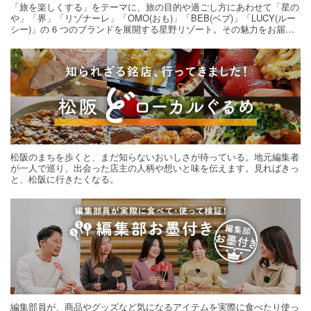
「旅を楽しくする」をテーマに、旅の目的や過ごし方にあわせて「星の
や」「界」「リゾナーレ」「OMO(おも)」「BEB(ベブ)」「LUCY(ルー
シー)」の 6 つのブランドを展開する星野リゾート。その魅力をお届け
する旅の連載。次の旅先探しのヒントにいかがですか？
松阪のまちを歩くと、まだ知らないおいしさが待っている。地元編集者
が一人で巡り、出会った店主の人柄や想いと味を伝えます。見ればきっ
と、松阪に行きたくなる。
編集部員が、商品やグッズなど気になるアイテムを実際に食べたり使っ