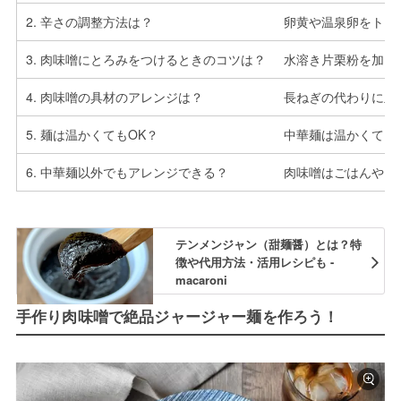
2. 辛さの調整方法は？
卵黄や温泉卵をトッ
3. 肉味噌にとろみをつけるときのコツは？
水溶き片栗粉を加え
4. 肉味噌の具材のアレンジは？
長ねぎの代わりに玉
5. 麺は温かくてもOK？
中華麺は温かくても
6. 中華麺以外でもアレンジできる？
肉味噌はごはんやう
テンメンジャン（甜麺醤）とは？特
徴や代用方法・活用レシピも -
macaroni
手作り肉味噌で絶品ジャージャー麺を作ろう！