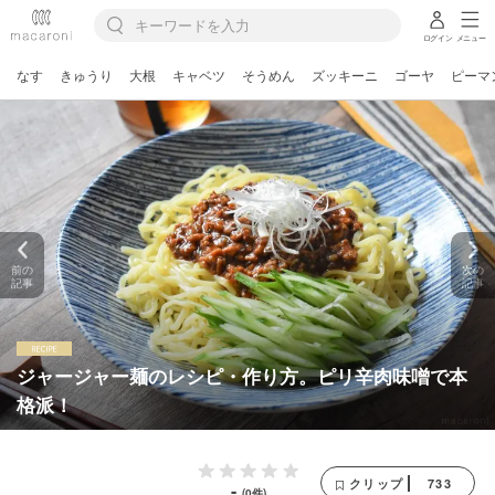
ログイン
メニュー
なす
きゅうり
大根
キャベツ
そうめん
ズッキーニ
ゴーヤ
ピーマ
前の
次の
記事
記事
ジャージャー麺のレシピ・作り方。ピリ辛肉味噌で本
格派！
733
クリップ
-
(0件)