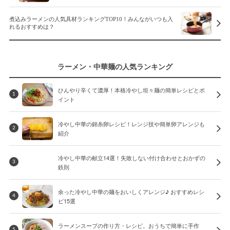
煮込みラーメンの人気具材ランキングTOP10！みんながいつも入
れるおすすめは？
ラーメン・中華麺の人気ランキング
ひんやり辛くて濃厚！本格冷やし坦々麺の簡単レシピとポ
1
イント
冷やし中華の錦糸卵レシピ！レンジ技や簡単卵アレンジも
2
紹介
冷やし中華の献立14選！失敗しない付け合わせとおかずの
3
鉄則
余った冷やし中華の麺をおいしくアレンジ♪ おすすめレシ
4
ピ15選
ラーメンスープの作り方・レシピ。おうちで簡単に手作
5