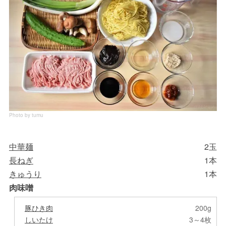
Photo by tumu
中華麺
2玉
長ねぎ
1本
きゅうり
1本
肉味噌
豚ひき肉
200g
しいたけ
3～4枚