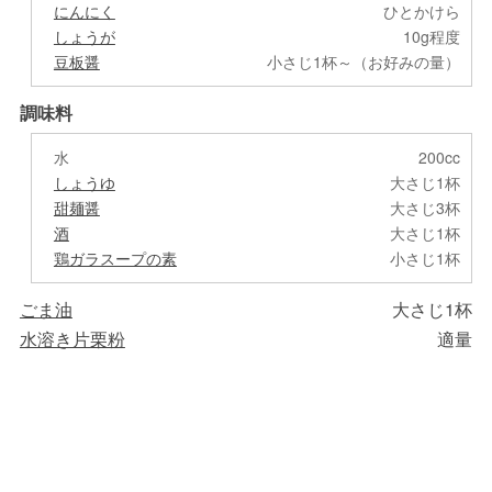
にんにく
ひとかけら
しょうが
10g程度
豆板醤
小さじ1杯～（お好みの量）
調味料
水
200cc
しょうゆ
大さじ1杯
甜麺醤
大さじ3杯
酒
大さじ1杯
鶏ガラスープの素
小さじ1杯
ごま油
大さじ1杯
水溶き片栗粉
適量