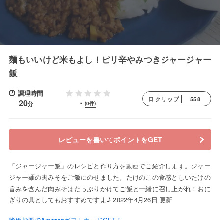
麺もいいけど米もよし！ピリ辛やみつきジャージャー
飯
調理時間
558
クリップ
-
20
分
(0件)
レビューを書いてポイントをGET
「ジャージャー飯」のレシピと作り方を動画でご紹介します。ジャー
ジャー麺の肉みそをご飯にのせました。たけのこの食感としいたけの
旨みを含んだ肉みそはたっぷりかけてご飯と一緒に召し上がれ！おに
ぎりの具としてもおすすめですよ♪ 2022年4月26日 更新
簡単投票でAmazonギフトカードGET！