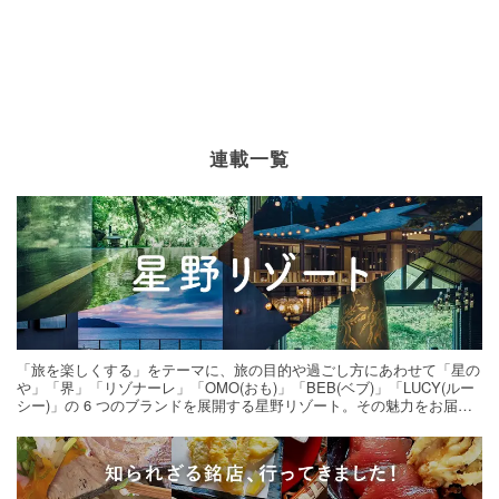
連載一覧
「旅を楽しくする」をテーマに、旅の目的や過ごし方にあわせて「星の
や」「界」「リゾナーレ」「OMO(おも)」「BEB(ベブ)」「LUCY(ルー
シー)」の 6 つのブランドを展開する星野リゾート。その魅力をお届け
する旅の連載。次の旅先探しのヒントにいかがですか？