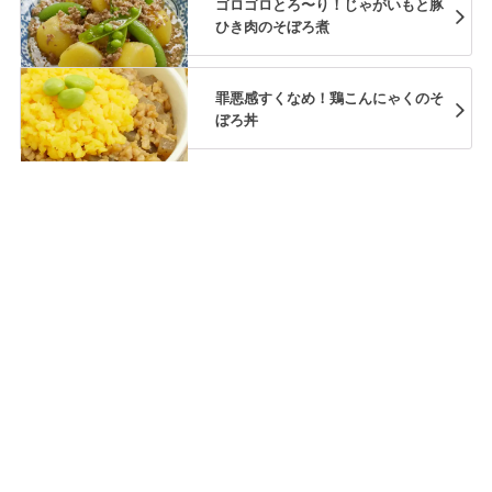
ゴロゴロとろ〜り！じゃがいもと豚
ひき肉のそぼろ煮
罪悪感すくなめ！鶏こんにゃくのそ
ぼろ丼