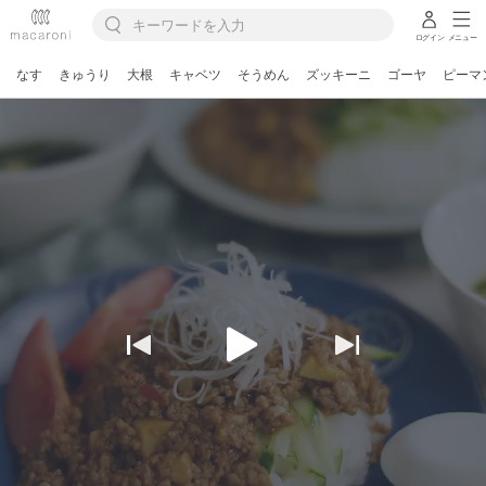
ログイン
メニュー
なす
きゅうり
大根
キャベツ
そうめん
ズッキーニ
ゴーヤ
ピーマ