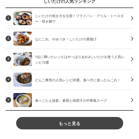
しいたけの人気ランキング
しいたけの焼き方を伝授！フライパン・グリル・トースタ
1
ー・焼き網で
なにこれ、やみつき！しいたけの唐揚げ
2
1位に輝いたレシピはやっぱりあれ♪しいたけを使う人気レ
3
シピ13選
どんこ椎茸の人気レシピ20選。食べ方に迷ったらこれ！
4
食べごたえ抜群。春雨と肉団子の中華風スープ
5
もっと見る