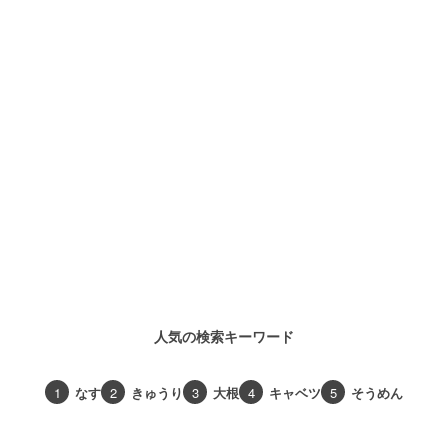
人気の検索キーワード
1
なす
2
きゅうり
3
大根
4
キャベツ
5
そうめん