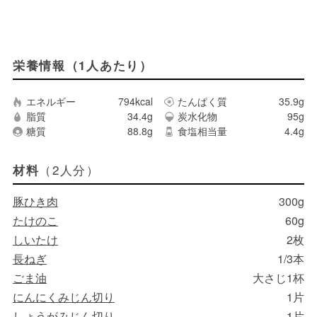
栄養情報（1人あたり）
エネルギー
794kcal
たんぱく質
35.9g
脂質
34.4g
炭水化物
95g
糖質
88.8g
食塩相当量
4.4g
（2人分）
材料
豚ひき肉
300g
たけのこ
60g
しいたけ
2枚
長ねぎ
1/3本
ごま油
大さじ1杯
にんにくみじん切り
1片
しょうがみじん切り
1片