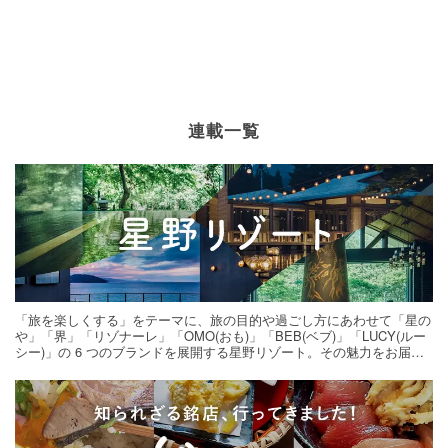
連載一覧
「旅を楽しくする」をテーマに、旅の目的や過ごし方にあわせて「星の
や」「界」「リゾナーレ」「OMO(おも)」「BEB(ベブ)」「LUCY(ルー
シー)」の 6 つのブランドを展開する星野リゾート。その魅力をお届け
する旅の連載。次の旅先探しのヒントにいかがですか？