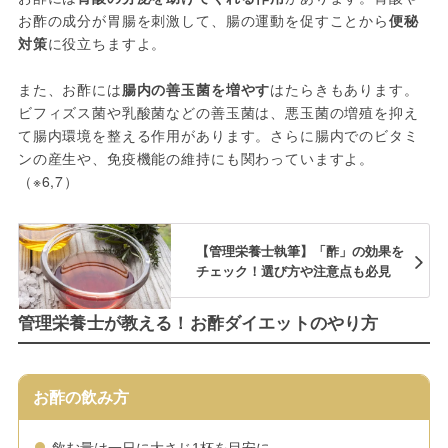
お酢の成分が胃腸を刺激して、腸の運動を促すことから
便秘
対策
に役立ちますよ。
また、お酢には
腸内の善玉菌を増やす
はたらきもあります。
ビフィズス菌や乳酸菌などの善玉菌は、悪玉菌の増殖を抑え
て腸内環境を整える作用があります。さらに腸内でのビタミ
ンの産生や、免疫機能の維持にも関わっていますよ。
（※6,7）
【管理栄養士執筆】「酢」の効果を
チェック！選び方や注意点も必見
管理栄養士が教える！お酢ダイエットのやり方
お酢の飲み方