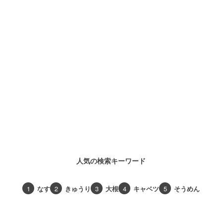
人気の検索キーワード
1
なす
2
きゅうり
3
大根
4
キャベツ
5
そうめん