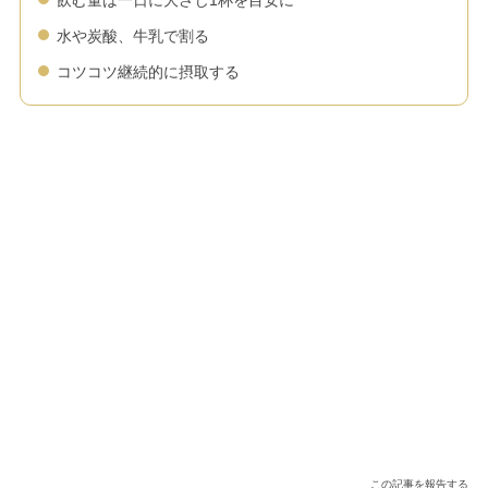
飲む量は一日に大さじ1杯を目安に
水や炭酸、牛乳で割る
コツコツ継続的に摂取する
この記事を報告する