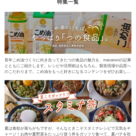
特集一覧
長年こめ油づくりに向き合ってきたつの食品の魅力を、macaroniの記事
とともにご紹介します。レシピや活用術はもちろん、製造現場や品質へ
のこだわりまで。こめ油をもっと好きになるコンテンツをぜひお楽しみ
ください。
夏は食欲が落ちがちですが、そんなときこそスタミナレシピで元気をチ
ャージ！お肉や夏野菜をたっぷり使う丼をガッツリ食べて、夏バテを吹