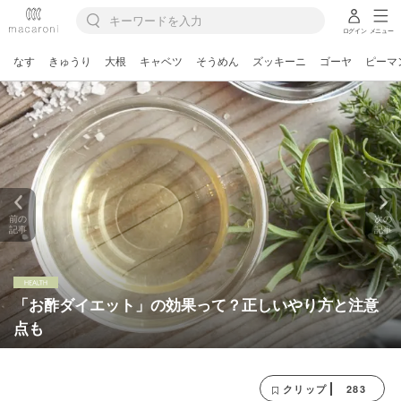
ログイン
メニュー
なす
きゅうり
大根
キャベツ
そうめん
ズッキーニ
ゴーヤ
ピーマ
前の
次の
記事
記事
「お酢ダイエット」の効果って？正しいやり方と注意
点も
283
クリップ