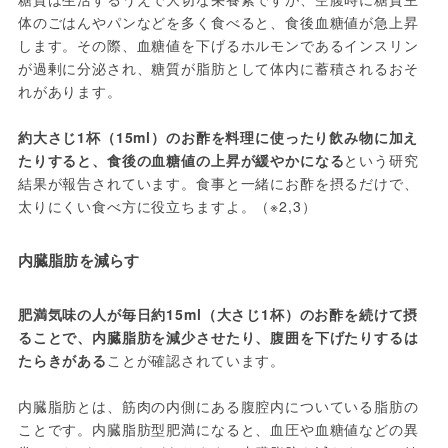
体のごはんやパンなどを多く食べると、食後血糖値が急上昇
します。その際、血糖値を下げるホルモンであるインスリン
が過剰に分泌され、糖質が脂肪として体内に蓄積されるおそ
れがあります。
約大さじ1杯（15ml）のお酢を料理に使ったり飲み物に加え
たりすると、食後の血糖値の上昇が緩やかになる
という研究
結果が報告されています。食事と一緒にお酢を摂るだけで、
太りにくい食べ方に役立ちますよ。（※2,3）
内臓脂肪を減らす
肥満気味の人が毎日約15ml（大さじ1杯）のお酢を続けて摂
ることで、内臓脂肪を減少させたり、腹囲を下げたりするは
たらきがある
ことが確認されています。
内臓脂肪とは、筋肉の内側にある腹腔内についている脂肪の
ことです。内臓脂肪型肥満になると、血圧や血糖値などの異