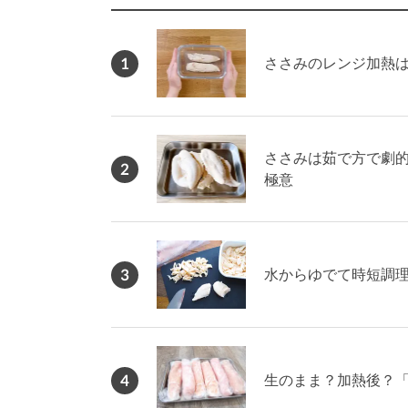
1
ささみのレンジ加熱
ささみは茹で方で劇
2
極意
3
水からゆでて時短調
4
生のまま？加熱後？