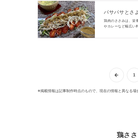
パサパサとさ
焼く」方法
鶏肉のささみは、栄
やカレーなど幅広い
とりやわらかに仕上
1
※掲載情報は記事制作時点のもので、現在の情報と異なる場
鶏ささ