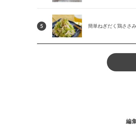
5
簡単ねぎだく鶏ささ
編