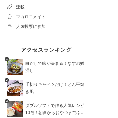
連載
マカロニメイト
人気投票に参加
アクセスランキング
1
白だしで味が決まる！なすの煮
浸し
2
千切りキャベツだけ！とん平焼
き風
3
ダブルソフトで作る人気レシピ
10選！朝食からおやつまでふん