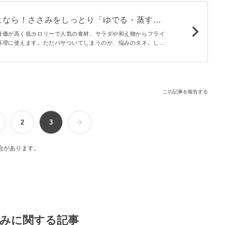
よなら！ささみをしっとり「ゆでる・蒸す・
養価が高く低カロリーで人気の食材。サラダや和え物からフライ
料理に使えます。ただパサついてしまうのが、悩みのタネ。しっ
げるポイントと簡単レシピをご紹介します。
この記事を報告する
2
3
合があります。
みに関する記事