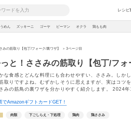
レシピ
うめん
ズッキーニ
ゴーヤ
ピーマン
オクラ
鶏もも肉
さみの筋取り【包丁/フォーク/裏ワザ】
3ページ目
っと！ささみの筋取り【包丁/フォ
かな食感とどんな料理にも合わせやすい、ささみ。しか
筋取りですよね。むずかしそうに思えますが、実はコツ
さみの筋鳥の裏ワザを分かりやすく紹介します。
2024
でAmazonギフトカードGET！
肉類
下ごしらえ・下処理
鶏肉
鶏ささみ