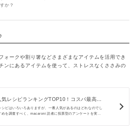
ですか？
♪
フォークや割り箸などさまざまなアイテムを活用でき
チンにあるアイテムを使って、ストレスなくささみの
気レシピランキングTOP10！コスパ最高の
集合
レシピはいろいろありますが、一番人気があるのはどれなのでし
めを調査すべく、macaroni 読者に投票型のアンケートを実施
成しました。1位に輝いたのはフライ？それとも生姜焼き？