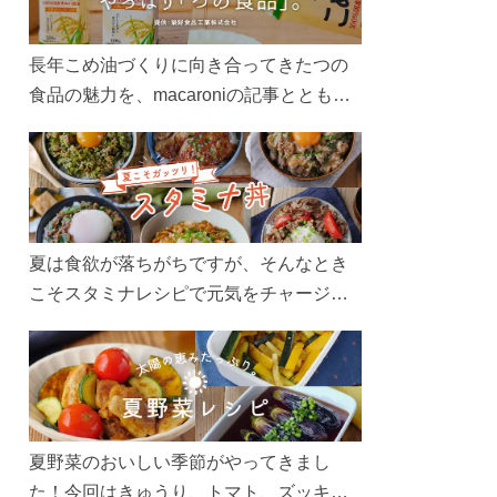
長年こめ油づくりに向き合ってきたつの
食品の魅力を、macaroniの記事とともに
ご紹介します。レシピや活用術はもちろ
ん、製造現場や品質へのこだわりまで。
こめ油をもっと好きになるコンテンツを
ぜひお楽しみください。
夏は食欲が落ちがちですが、そんなとき
こそスタミナレシピで元気をチャージ！
お肉や夏野菜をたっぷり使う丼をガッツ
リ食べて、夏バテを吹き飛ばしましょ
う！
夏野菜のおいしい季節がやってきまし
た！今回はきゅうり、トマト、ズッキー