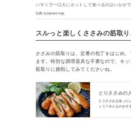
ハサミで一口大にカットして食べるのはいかが
出典:
q.macaro-ni.jp
スルっと楽しくささみの筋取り
ささみの筋取りは、定番の包丁をはじめ、
ます。特別な調理器具な不要なので、キッ
筋取りに挑戦してみてくださいね。
とりささみの人
簡単おかずが
とりささみを使った
ょう？みんなのおすす
し、ランキングを作