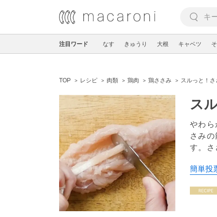
注目ワード
なす
きゅうり
大根
キャベツ
そ
TOP
レシピ
肉類
鶏肉
鶏ささみ
スルっと！さ
スル
やわら
さみの
す。さ
簡単投票