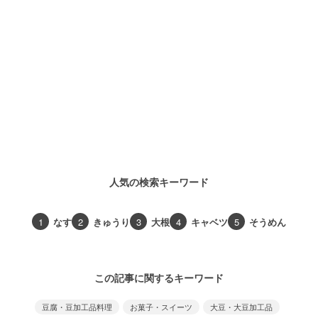
人気の検索キーワード
1
なす
2
きゅうり
3
大根
4
キャベツ
5
そうめん
この記事に関するキーワード
豆腐・豆加工品料理
お菓子・スイーツ
大豆・大豆加工品