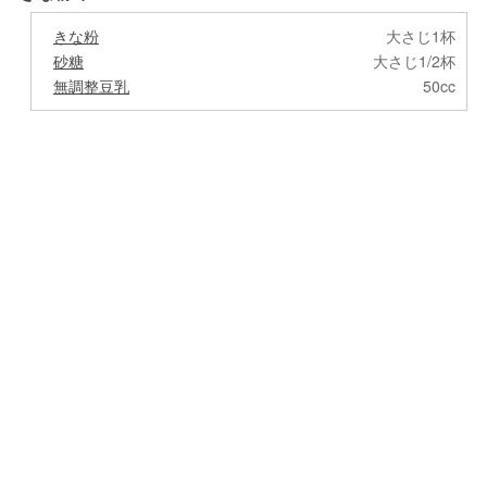
きな粉
大さじ1杯
砂糖
大さじ1/2杯
無調整豆乳
50cc