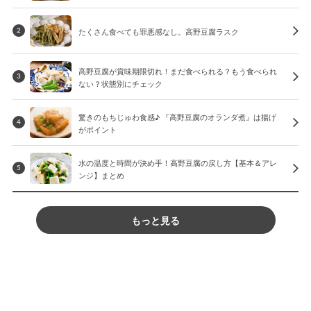
たくさん食べても罪悪感なし。高野豆腐ラスク
2
高野豆腐が賞味期限切れ！まだ食べられる？もう食べられ
3
ない？状態別にチェック
驚きのもちじゅわ食感♪ 『高野豆腐のオランダ煮』は揚げ
4
がポイント
水の温度と時間が決め手！高野豆腐の戻し方【基本＆アレ
5
ンジ】まとめ
もっと見る