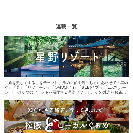
連載一覧
「旅を楽しくする」をテーマに、旅の目的や過ごし方にあわせて「星の
や」「界」「リゾナーレ」「OMO(おも)」「BEB(ベブ)」「LUCY(ルー
シー)」の 6 つのブランドを展開する星野リゾート。その魅力をお届け
する旅の連載。次の旅先探しのヒントにいかがですか？