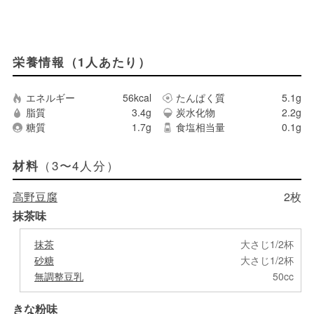
栄養情報（1人あたり）
エネルギー
56kcal
たんぱく質
5.1g
脂質
3.4g
炭水化物
2.2g
糖質
1.7g
食塩相当量
0.1g
（3〜4人分）
材料
高野豆腐
2枚
抹茶味
抹茶
大さじ1/2杯
砂糖
大さじ1/2杯
無調整豆乳
50cc
きな粉味