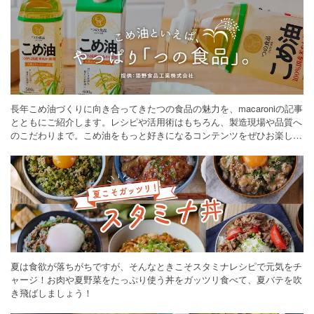
長年こめ油づくりに向き合ってきたつの食品の魅力を、macaroniの記事
とともにご紹介します。レシピや活用術はもちろん、製造現場や品質へ
のこだわりまで。こめ油をもっと好きになるコンテンツをぜひお楽しみ
ください。
夏は食欲が落ちがちですが、そんなときこそスタミナレシピで元気をチ
ャージ！お肉や夏野菜をたっぷり使う丼をガッツリ食べて、夏バテを吹
き飛ばしましょう！