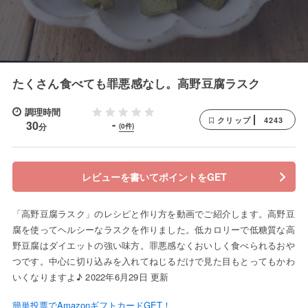
たくさん食べても罪悪感なし。高野豆腐ラスク
調理時間
4243
クリップ
-
30
分
(0件)
レビューを書いてポイントをGET
「高野豆腐ラスク」のレシピと作り方を動画でご紹介します。高野豆
腐を使ってヘルシーなラスクを作りました。低カロリーで低糖質な高
野豆腐はダイエットの強い味方。罪悪感なくおいしく食べられるおや
つです。中心に切り込みを入れてねじるだけで見た目もとってもかわ
いくなりますよ♪ 2022年6月29日 更新
簡単投票でAmazonギフトカードGET！