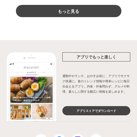
もっと見る
アプリでもっと楽しく
通勤中やランチ、おやすみ前に、アプリでサクサ
ク快適に。食のトレンド情報や簡単レシピに毎日
出会えるアプリ。内食・外食問わず、グルメや料
理、暮らしに関する幅広い情報を楽しめます。
アプリストアでダウンロード