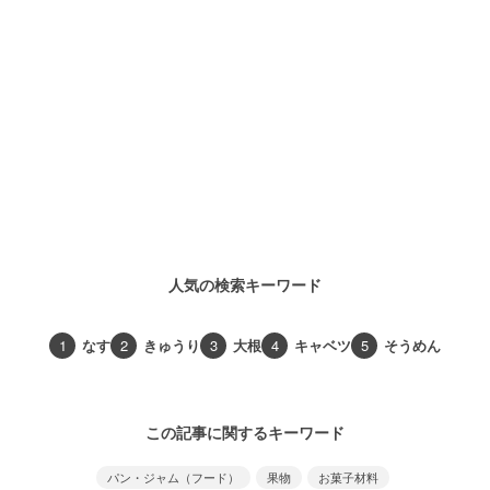
人気の検索キーワード
1
なす
2
きゅうり
3
大根
4
キャベツ
5
そうめん
この記事に関するキーワード
パン・ジャム（フード）
果物
お菓子材料