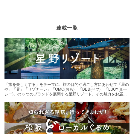
連載一覧
「旅を楽しくする」をテーマに、旅の目的や過ごし方にあわせて「星の
や」「界」「リゾナーレ」「OMO(おも)」「BEB(ベブ)」「LUCY(ルー
シー)」の 6 つのブランドを展開する星野リゾート。その魅力をお届け
する旅の連載。次の旅先探しのヒントにいかがですか？