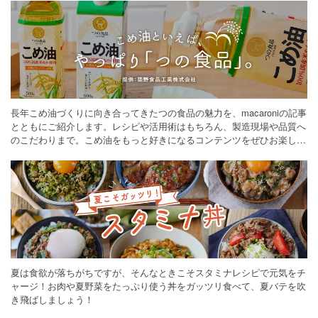
長年こめ油づくりに向き合ってきたつの食品の魅力を、macaroniの記事
とともにご紹介します。レシピや活用術はもちろん、製造現場や品質へ
のこだわりまで。こめ油をもっと好きになるコンテンツをぜひお楽しみ
ください。
夏は食欲が落ちがちですが、そんなときこそスタミナレシピで元気をチ
ャージ！お肉や夏野菜をたっぷり使う丼をガッツリ食べて、夏バテを吹
き飛ばしましょう！