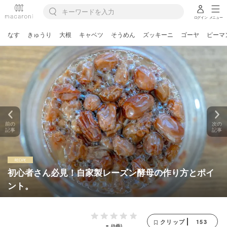
ログイン
メニュー
なす
きゅうり
大根
キャベツ
そうめん
ズッキーニ
ゴーヤ
ピーマ
前の
次の
記事
記事
初心者さん必見！自家製レーズン酵母の作り方とポイ
ント。
153
クリップ
-
(0件)