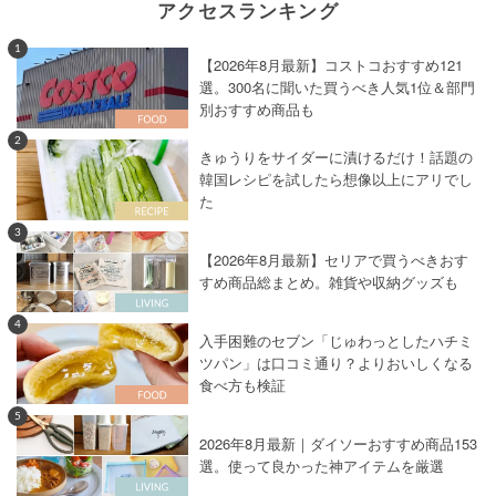
アクセスランキング
1
【2026年8月最新】コストコおすすめ121
選。300名に聞いた買うべき人気1位＆部門
別おすすめ商品も
2
きゅうりをサイダーに漬けるだけ！話題の
韓国レシピを試したら想像以上にアリでし
た
3
【2026年8月最新】セリアで買うべきおす
すめ商品総まとめ。雑貨や収納グッズも
4
入手困難のセブン「じゅわっとしたハチミ
ツパン」は口コミ通り？よりおいしくなる
食べ方も検証
5
2026年8月最新｜ダイソーおすすめ商品153
選。使って良かった神アイテムを厳選