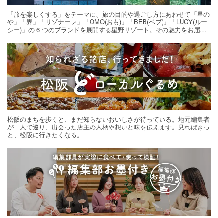
「旅を楽しくする」をテーマに、旅の目的や過ごし方にあわせて「星の
や」「界」「リゾナーレ」「OMO(おも)」「BEB(ベブ)」「LUCY(ルー
シー)」の 6 つのブランドを展開する星野リゾート。その魅力をお届け
する旅の連載。次の旅先探しのヒントにいかがですか？
松阪のまちを歩くと、まだ知らないおいしさが待っている。地元編集者
が一人で巡り、出会った店主の人柄や想いと味を伝えます。見ればきっ
と、松阪に行きたくなる。