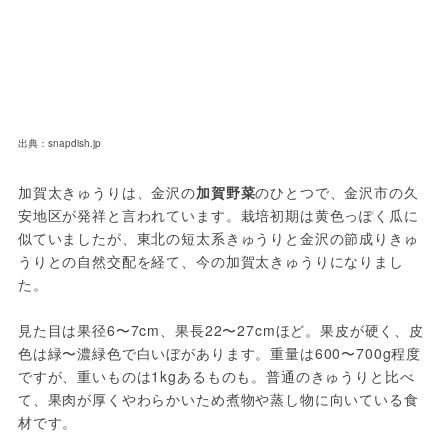
出典：snapdish.jp
加賀太きゅうりは、金沢の
加賀野菜
のひとつで、金沢市の久
安地区が発祥と言われています。栽培初期は黄色っぽく瓜に
似ていましたが、東北の短太系きゅうりと金沢の節成りきゅ
うりとの自然交配を経て、今の加賀太きゅうりになりまし
た。
見た目は果径6〜7cm、果長22〜27cmほど。果皮が硬く、皮
色は緑〜濃緑色で白いぼがあります。重量は600〜700g程度
ですが、重いものは1kgあるものも。普通のきゅうりと比べ
て、果肉が厚くやわらかいため煮物や蒸し物に向いている食
材です。