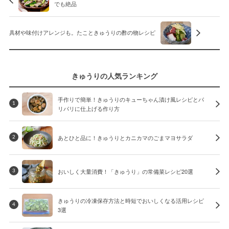
でも絶品
具材や味付けアレンジも。たこときゅうりの酢の物レシピ
きゅうりの人気ランキング
手作りで簡単！きゅうりのキューちゃん漬け風レシピとパ
1
リパリに仕上げる作り方
あとひと品に！きゅうりとカニカマのごまマヨサラダ
2
おいしく大量消費！「きゅうり」の常備菜レシピ20選
3
きゅうりの冷凍保存方法と時短でおいしくなる活用レシピ
4
3選