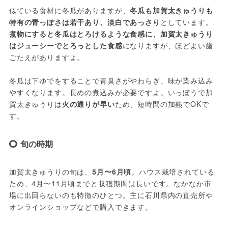
似ている食材に冬瓜がありますが、
冬瓜も加賀太きゅうりも
特有の青っぽさは若干あり、淡白であっさり
としています。
煮物にすると冬瓜はとろけるような食感に、加賀太きゅうり
はジューシーでとろっとした食感
になりますが、ほどよい歯
ごたえがありますよ。
冬瓜は下ゆでをすることで青臭さがやわらぎ、味が染み込み
やすくなります。長めの煮込みが必要ですよ。いっぽうで加
賀太きゅうりは
火の通りが早い
ため、短時間の加熱でOKで
す。
旬の時期
加賀太きゅうりの旬は、
5月〜6月頃
。ハウス栽培されている
ため、4月〜11月頃までと収穫期間は長いです。なかなか市
場に出回らないのも特徴のひとつ。主に石川県内の直売所や
オンラインショップなどで購入できます。