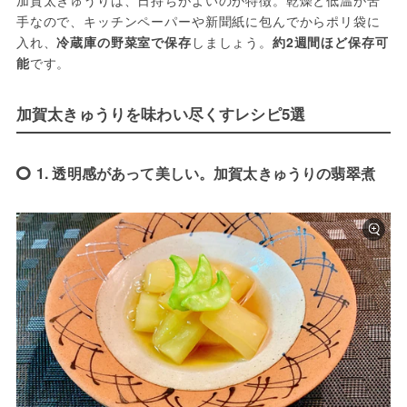
加賀太きゅうりは、日持ちがよいのが特徴。乾燥と低温が苦
手なので、キッチンペーパーや新聞紙に包んでからポリ袋に
入れ、
冷蔵庫の野菜室で保存
しましょう。
約2週間ほど保存可
能
です。
加賀太きゅうりを味わい尽くすレシピ5選
1. 透明感があって美しい。加賀太きゅうりの翡翠煮