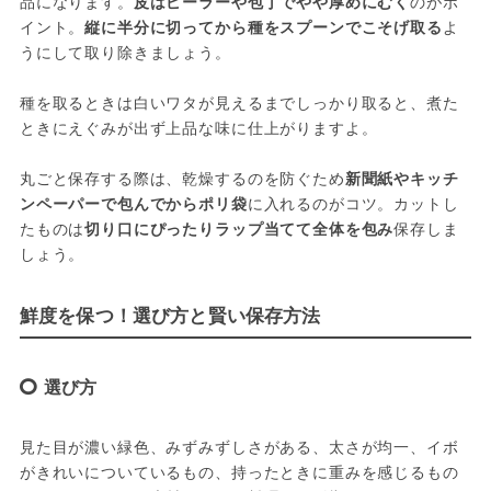
品になります。
皮はピーラーや包丁でやや厚めにむく
のがポ
イント。
縦に半分に切ってから種をスプーンでこそげ取る
よ
うにして取り除きましょう。
種を取るときは白いワタが見えるまでしっかり取ると、煮た
ときにえぐみが出ず上品な味に仕上がりますよ。
丸ごと保存する際は、乾燥するのを防ぐため
新聞紙やキッチ
ンペーパーで包んでからポリ袋
に入れるのがコツ。カットし
たものは
切り口にぴったりラップ当てて全体を包み
保存しま
しょう。
鮮度を保つ！選び方と賢い保存方法
選び方
見た目が濃い緑色、みずみずしさがある、太さが均一、イボ
がきれいについているもの、持ったときに重みを感じるもの