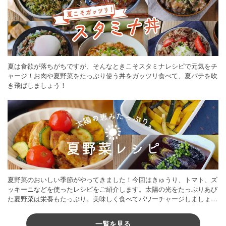
夏は食欲が落ちがちですが、そんなときこそスタミナレシピで元気をチ
ャージ！お肉や夏野菜をたっぷり使う丼をガッツリ食べて、夏バテを吹
き飛ばしましょう！
夏野菜のおいしい季節がやってきました！今回はきゅうり、トマト、ズ
ッキーニなどを使ったレシピをご紹介します。太陽の光をたっぷりあび
た夏野菜は栄養もたっぷり。美味しく食べてパワーチャージしましょう
♪
一覧を見る