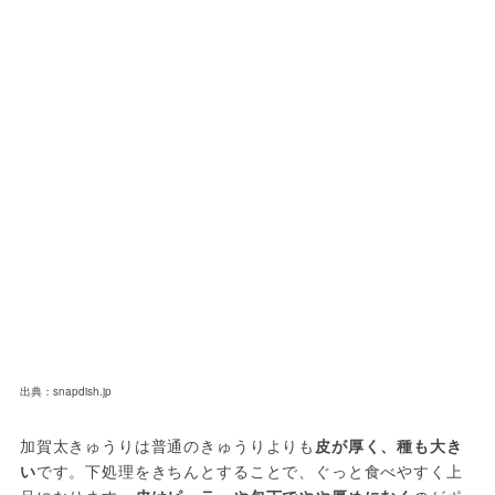
出典：snapdish.jp
加賀太きゅうりは普通のきゅうりよりも
皮が厚く、種も大き
い
です。下処理をきちんとすることで、ぐっと食べやすく上