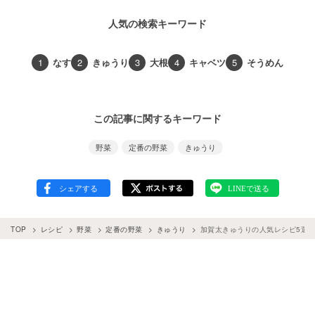
人気の検索キーワード
1
なす
2
きゅうり
3
大根
4
キャベツ
5
そうめん
この記事に関するキーワード
野菜
定番の野菜
きゅうり
TOP
レシピ
野菜
定番の野菜
きゅうり
加賀太きゅうりの人気レシピ5選