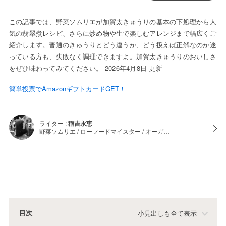
この記事では、野菜ソムリエが加賀太きゅうりの基本の下処理から人
気の翡翠煮レシピ、さらに炒め物や生で楽しむアレンジまで幅広くご
紹介します。普通のきゅうりとどう違うか、どう扱えば正解なのか迷
っている方も、失敗なく調理できますよ。加賀太きゅうりのおいしさ
をぜひ味わってみてください。 2026年4月8日 更新
簡単投票でAmazonギフトカードGET！
ライター :
稲吉永恵
野菜ソムリエ / ローフードマイスター / オーガ…
目次
小見出しも全て表示