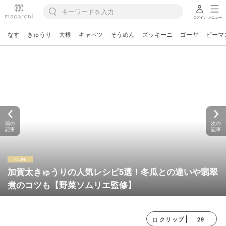
ログイン
メニュー
なす
きゅうり
大根
キャベツ
そうめん
ズッキーニ
ゴーヤ
ピーマ
前の
次の
記事
記事
加賀太きゅうりの人気レシピ5選！冬瓜との違いや翡翠
煮のコツも【野菜ソムリエ監修】
29
クリップ